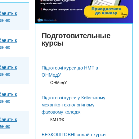
бавить к
ению
Подготовительные
бавить к
курсы
ению
бавить к
Підготовчі курси до НМТ в
ению
ОНМедУ
ОНМедУ
бавить к
Підготовчі курси у Київському
ению
механіко-технологічному
фаховому коледжі
бавить к
КМТФК
ению
БЕЗКОШТОВНІ онлайн-курси