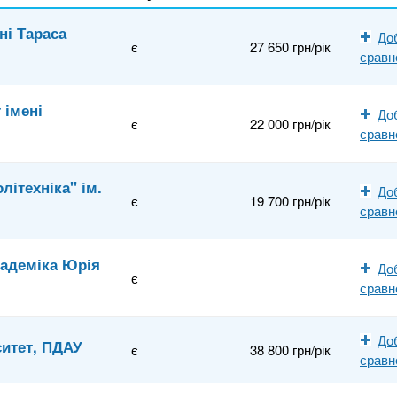
ні Тараса
До
є
27 650 грн/рік
сравн
 імені
До
є
22 000 грн/рік
сравн
літехніка" ім.
До
є
19 700 грн/рік
сравн
кадеміка Юрія
До
є
сравн
До
ситет, ПДАУ
є
38 800 грн/рік
сравн