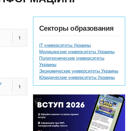
Секторы образования
1
IT университеты Украины
Медицинские университеты Украины
Политехнические университеты
Украины
Экономические университеты Украины
Юридические университеты Украины
т
1