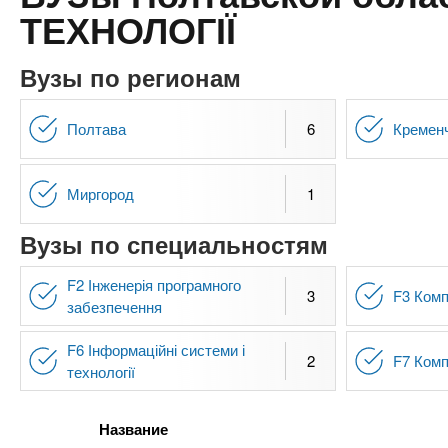
n
е
х
ТЕХНОЛОГІЇ
р
з
t
ж
а
а
Вузы по регионам
н
в
s
и
е
Полтава
6
Кремен
ю
д
.
е
Миргород
1
н
i
и
Вузы по специальностям
й
n
F2 Інженерія програмного
3
F3 Комп
забезпечення
f
F6 Інформаційні системи і
2
F7 Комп
o
технології
Название