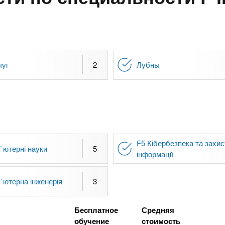
чуг
2
Лубны
F5 Кібербезпека та захис
`ютерні науки
5
інформації
`ютерна інженерія
3
Бесплатное
Средняя
обучение
стоимость