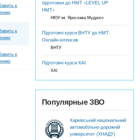
підготовки до НМТ «LEVEL UP
бавить к
НМТ»
ению
НЮУ ім. Ярослава Мудрого
бавить к
Підготовчі курси ВНТУ до НМТ.
ению
Онлайн-інтенсив
ВНТУ
бавить к
ению
Підготовчі курси ХАІ
ХАІ
Популярные ЗВО
Харківський національний
автомобільно-дорожній
університет (ХНАДУ)