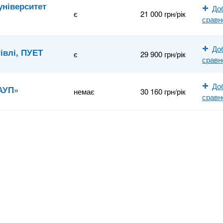
університет
До
є
21 000 грн/рік
сравн
До
івлі, ПУЕТ
є
29 900 грн/рік
сравн
До
АУП»
немає
30 160 грн/рік
сравн