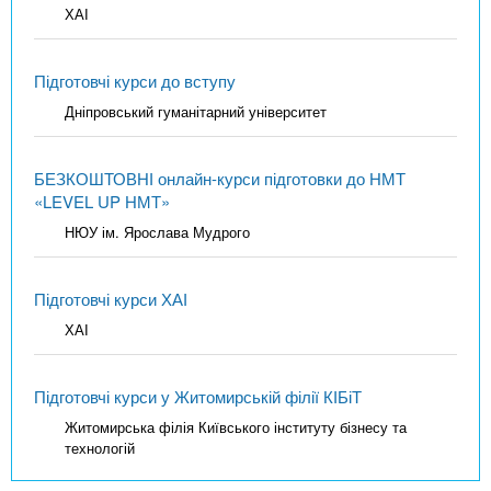
ХАІ
Підготовчі курси до вступу
Дніпровський гуманітарний університет
БЕЗКОШТОВНІ онлайн-курси підготовки до НМТ
«LEVEL UP НМТ»
НЮУ ім. Ярослава Мудрого
Підготовчі курси ХАІ
ХАІ
Підготовчі курси у Житомирській філії КІБіТ
Житомирська філія Київського інституту бізнесу та
технологій