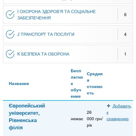
I ОХОРОНА ЗДОРОВ’Я ТА СОЦІАЛЬНЕ
6
ЗАБЕЗПЕЧЕННЯ
J ТРАНСПОРТ ТА ПОСЛУГИ
4
K БЕЗПЕКА ТА ОБОРОНА
1
Бесп
Средня
латно
я
Название
е
стоимо
обуч
сть
ение
Європейський
Добавить
університет,
26
к
немає
000 грн/
сравнению
Рівненська
рік
філія