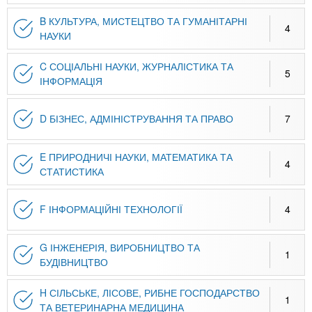
n
MBA
р
х
ж
B КУЛЬТУРА, МИСТЕЦТВО ТА ГУМАНІТАРНІ
з
4
t
а
НАУКИ
Онлайн курсы
н
а
и
C СОЦІАЛЬНІ НАУКИ, ЖУРНАЛІСТИКА ТА
в
s
5
ю
ІНФОРМАЦІЯ
е
За рубежом
.
д
D БІЗНЕС, АДМІНІСТРУВАННЯ ТА ПРАВО
7
е
i
н
E ПРИРОДНИЧІ НАУКИ, МАТЕМАТИКА ТА
и
4
СТАТИСТИКА
n
й
F ІНФОРМАЦІЙНІ ТЕХНОЛОГІЇ
4
f
G ІНЖЕНЕРІЯ, ВИРОБНИЦТВО ТА
1
o
БУДІВНИЦТВО
H СІЛЬСЬКЕ, ЛІСОВЕ, РИБНЕ ГОСПОДАРСТВО
1
ТА ВЕТЕРИНАРНА МЕДИЦИНА