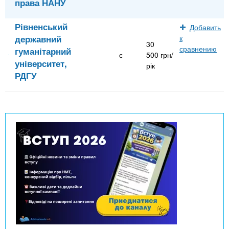
права НАНУ
Рівненський
Добавить
державний
к
30
сравнению
гуманітарний
є
500 грн/
університет,
рік
РДГУ