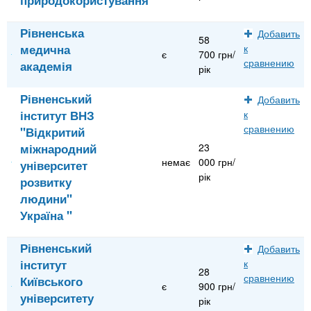
Рівненська
Добавить
58
медична
к
є
700 грн/
сравнению
академія
рік
Рівненський
Добавить
інститут ВНЗ
к
сравнению
"Відкритий
міжнародний
23
немає
000 грн/
університет
рік
розвитку
людини"
Україна "
Рівненський
Добавить
інститут
к
28
сравнению
Київського
є
900 грн/
університету
рік