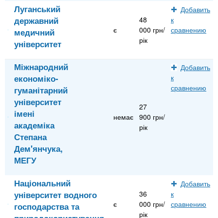
Луганський
Добавить
державний
48
к
є
000 грн/
сравнению
медичний
рік
університет
Міжнародний
Добавить
економіко-
к
сравнению
гуманітарний
університет
27
імені
немає
900 грн/
академіка
рік
Степана
Дем'янчука,
МЕГУ
Національний
Добавить
університет водного
36
к
є
000 грн/
сравнению
господарства та
рік
природокористування