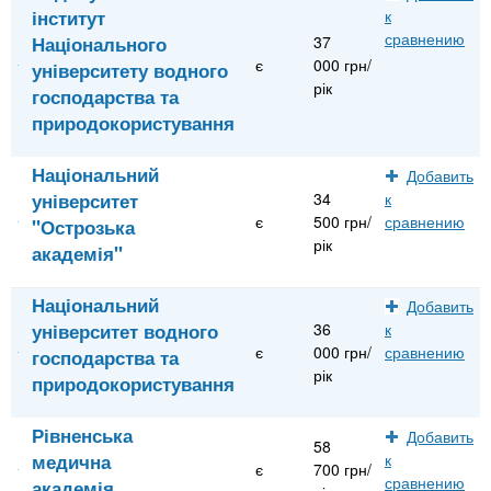
інститут
к
сравнению
Національного
37
є
000 грн/
університету водного
рік
господарства та
природокористування
Національний
Добавить
університет
34
к
є
500 грн/
сравнению
"Острозька
рік
академія"
Національний
Добавить
університет водного
36
к
є
000 грн/
сравнению
господарства та
рік
природокористування
Рівненська
Добавить
58
медична
к
є
700 грн/
сравнению
академія