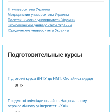
IT университеты Украины
Медицинские университеты Украины
Политехнические университеты Украины
Экономические университеты Украины
Юридические университеты Украины
Подготовительные курсы
Підготовчі курси ВНТУ до НМТ. Онлайн-стандарт
ВНТУ
Предметні олімпіади онлайн в Національному
аерокосмічному університеті «ХАІ»