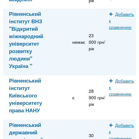
рік
Рівненський
Добавить
інститут ВНЗ
к
сравнению
"Відкритий
міжнародний
23
немає
000 грн/
університет
рік
розвитку
людини"
Україна "
Рівненський
Добавить
інститут
к
28
сравнению
Київського
є
900 грн/
університету
рік
права НАНУ
Рівненський
Добавить
державний
к
30
сравнению