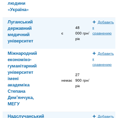
людини
«Україна»
Луганський
Добавить
державний
48
к
є
000 грн/
сравнению
медичний
рік
університет
Міжнародний
Добавить
економіко-
к
сравнению
гуманітарний
університет
27
імені
немає
900 грн/
академіка
рік
Степана
Дем'янчука,
МЕГУ
Надслучанський
Добавить