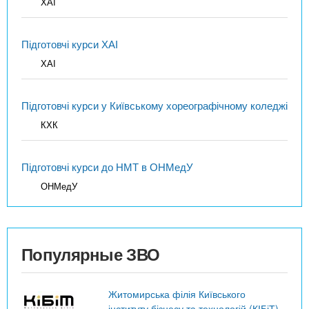
ХАІ
Підготовчі курси ХАІ
ХАІ
Підготовчі курси у Київському хореографічному коледжі
КХК
Підготовчі курси до НМТ в ОНМедУ
ОНМедУ
Популярные ЗВО
Житомирська філія Київського
інституту бізнесу та технологій (КІБіТ)