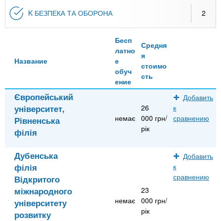
K БЕЗПЕКА ТА ОБОРОНА
2
Бесп
Средня
латно
я
Название
е
стоимо
обуч
сть
ение
Європейський
Добавить
університет,
26
к
немає
000 грн/
сравнению
Рівненська
рік
філія
Дубенська
Добавить
філія
к
сравнению
Відкритого
міжнародного
23
немає
000 грн/
університету
рік
розвитку