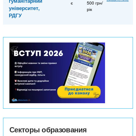
гуманітарний
є
500 грн/
університет,
рік
РДГУ
Секторы образования