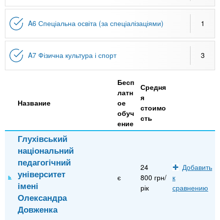
A6 Спеціальна освіта (за спеціалізаціями)
1
A7 Фізична культура і спорт
3
Бесп
Средня
латн
я
Название
ое
стоимо
обуч
сть
ение
Глухівський
національний
педагогічний
24
Добавить
університет
є
800 грн/
к
імені
рік
сравнению
Олександра
Довженка