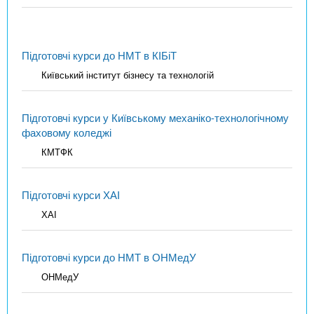
Підготовчі курси до НМТ в КІБіТ
Київський інститут бізнесу та технологій
Підготовчі курси у Київському механіко-технологічному
фаховому коледжі
КМТФК
Підготовчі курси ХАІ
ХАІ
Підготовчі курси до НМТ в ОНМедУ
ОНМедУ