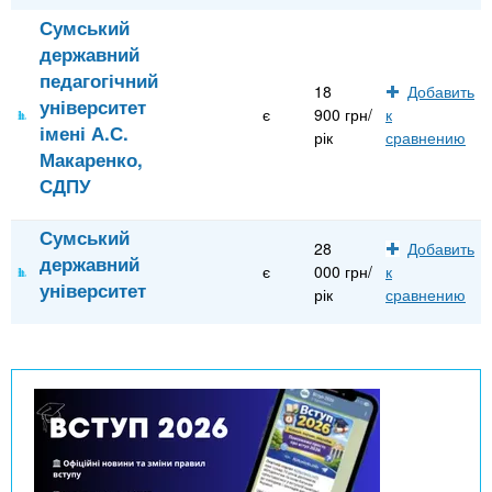
Сумський
державний
педагогічний
18
Добавить
університет
є
900 грн/
к
імені А.С.
рік
сравнению
Макаренко,
СДПУ
Сумський
28
Добавить
державний
є
000 грн/
к
університет
рік
сравнению