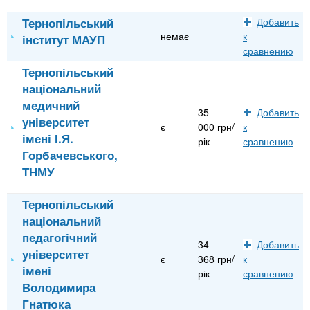
Тернопільський
Добавить
немає
к
інститут МАУП
сравнению
Тернопільський
національний
медичний
35
Добавить
університет
є
000 грн/
к
імені І.Я.
рік
сравнению
Горбачевського,
ТНМУ
Тернопільський
національний
педагогічний
34
Добавить
університет
є
368 грн/
к
імені
рік
сравнению
Володимира
Гнатюка