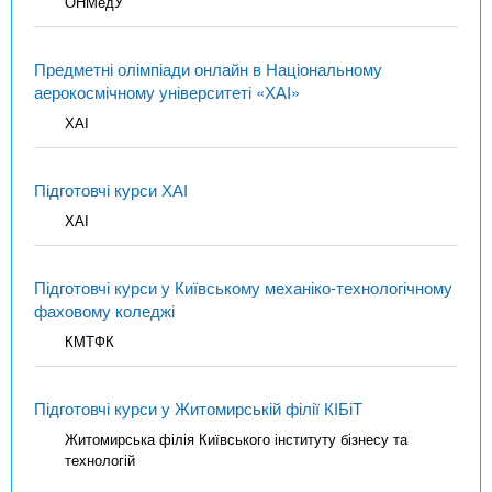
ОНМедУ
Предметні олімпіади онлайн в Національному
аерокосмічному університеті «ХАІ»
ХАІ
Підготовчі курси ХАІ
ХАІ
Підготовчі курси у Київському механіко-технологічному
фаховому коледжі
КМТФК
Підготовчі курси у Житомирській філії КІБіТ
Житомирська філія Київського інституту бізнесу та
технологій