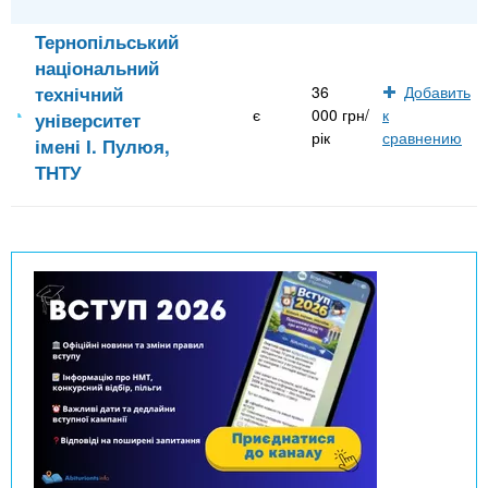
Тернопільський
національний
технічний
36
Добавить
є
000 грн/
к
університет
рік
сравнению
імені І. Пулюя,
ТНТУ