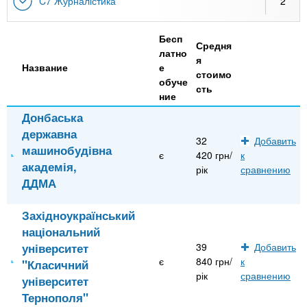
C7 Журналістика
2
Бесп
Средня
латно
я
Название
е
стоимо
обуче
сть
ние
Донбаська
державна
32
Добавить
машинобудівна
є
420 грн/
к
академія,
рік
сравнению
ДДМА
Західноукраїнський
національний
університет
39
Добавить
є
840 грн/
к
"Класичний
рік
сравнению
університет
Тернополя"