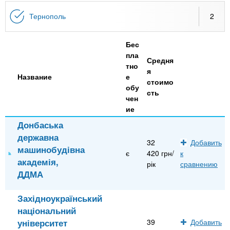
n
MBA
р
х
ж
Тернополь
2
з
t
а
Онлайн курсы
н
а
Бес
и
в
s
пла
ю
Средня
е
За рубежом
тно
я
Название
е
.
д
стоимо
обу
е
сть
чен
i
н
ие
и
Донбаська
n
й
державна
32
Добавить
машинобудівна
є
420 грн/
к
академія,
f
рік
сравнению
ДДМА
o
Західноукраїнський
національний
університет
39
Добавить