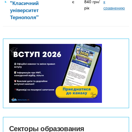
є
840 грн/
к
"Класичний
рік
сравнению
університет
Тернополя"
Секторы образования