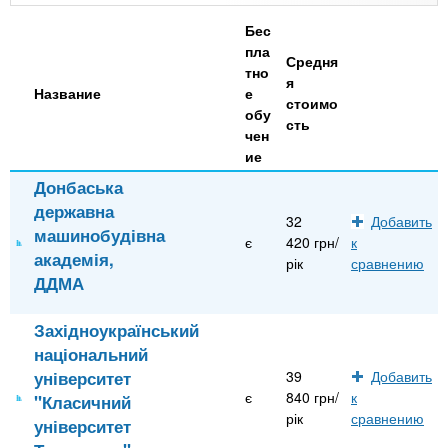
n
MBA
р
х
ж
Бес
з
t
а
пла
Средня
Онлайн курсы
н
а
тно
я
и
Название
е
в
s
стоимо
ю
обу
е
За рубежом
сть
чен
.
д
ие
е
Донбаська
i
н
державна
32
Добавить
машинобудівна
и
є
420 грн/
к
академія,
n
рік
сравнению
й
ДДМА
f
Західноукраїнський
національний
o
університет
39
Добавить
є
840 грн/
к
"Класичний
рік
сравнению
університет