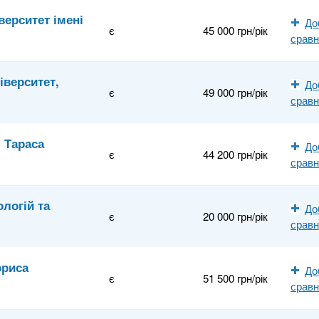
верситет імені
До
є
45 000 грн/рік
срав
іверситет,
До
є
49 000 грн/рік
срав
і Тараса
До
є
44 200 грн/рік
срав
логій та
До
є
20 000 грн/рік
срав
ориса
До
є
51 500 грн/рік
срав