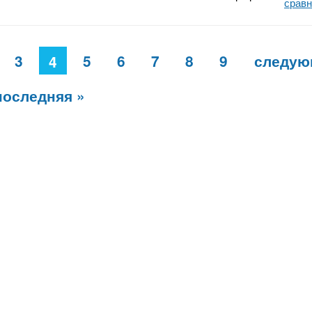
срав
3
5
6
7
8
9
следую
4
последняя »