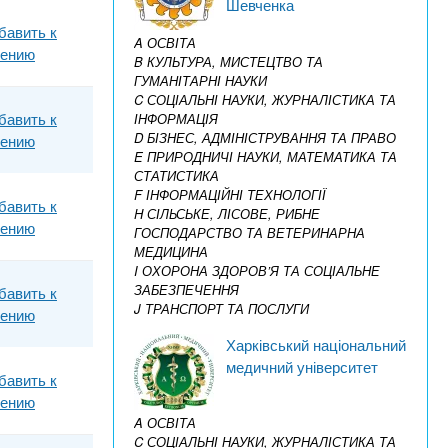
Шевченка
бавить к
A ОСВІТА
нению
B КУЛЬТУРА, МИСТЕЦТВО ТА
ГУМАНІТАРНІ НАУКИ
C СОЦІАЛЬНІ НАУКИ, ЖУРНАЛІСТИКА ТА
бавить к
ІНФОРМАЦІЯ
D БІЗНЕС, АДМІНІСТРУВАННЯ ТА ПРАВО
нению
E ПРИРОДНИЧІ НАУКИ, МАТЕМАТИКА ТА
СТАТИСТИКА
F ІНФОРМАЦІЙНІ ТЕХНОЛОГІЇ
бавить к
H СІЛЬСЬКЕ, ЛІСОВЕ, РИБНЕ
нению
ГОСПОДАРСТВО ТА ВЕТЕРИНАРНА
МЕДИЦИНА
I ОХОРОНА ЗДОРОВ’Я ТА СОЦІАЛЬНЕ
ЗАБЕЗПЕЧЕННЯ
бавить к
J ТРАНСПОРТ ТА ПОСЛУГИ
нению
Харківський національний
медичний університет
бавить к
нению
A ОСВІТА
C СОЦІАЛЬНІ НАУКИ, ЖУРНАЛІСТИКА ТА