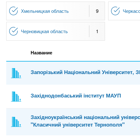
Хмельницкая область
9
Черкасс
Черновицкая область
1
Название
Запорізький Національний Університет, 
Західнодонбаський інститут МАУП
Західноукраїнський національний універ
"Класичний університет Тернополя"