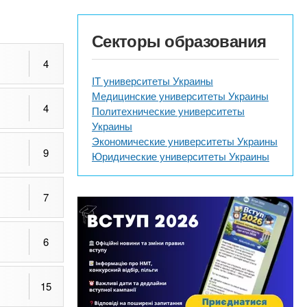
Секторы образования
4
IT университеты Украины
Медицинские университеты Украины
4
Политехнические университеты
Украины
Экономические университеты Украины
9
Юридические университеты Украины
7
6
15