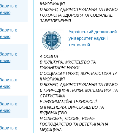
ІНФОРМАЦІЯ
бавить к
D БІЗНЕС, АДМІНІСТРУВАННЯ ТА ПРАВО
нению
I ОХОРОНА ЗДОРОВ’Я ТА СОЦІАЛЬНЕ
ЗАБЕЗПЕЧЕННЯ
бавить к
Український державний
нению
університет науки і
технологій
бавить к
A ОСВІТА
нению
B КУЛЬТУРА, МИСТЕЦТВО ТА
ГУМАНІТАРНІ НАУКИ
C СОЦІАЛЬНІ НАУКИ, ЖУРНАЛІСТИКА ТА
ІНФОРМАЦІЯ
бавить к
D БІЗНЕС, АДМІНІСТРУВАННЯ ТА ПРАВО
нению
E ПРИРОДНИЧІ НАУКИ, МАТЕМАТИКА ТА
СТАТИСТИКА
F ІНФОРМАЦІЙНІ ТЕХНОЛОГІЇ
бавить к
G ІНЖЕНЕРІЯ, ВИРОБНИЦТВО ТА
нению
БУДІВНИЦТВО
H СІЛЬСЬКЕ, ЛІСОВЕ, РИБНЕ
ГОСПОДАРСТВО ТА ВЕТЕРИНАРНА
бавить к
МЕДИЦИНА