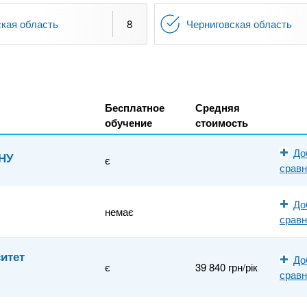
кая область
8
Черниговская область
Бесплатное
Средняя
обучение
стоимость
До
ЗНУ
є
срав
До
немає
срав
ситет
До
є
39 840 грн/рік
срав