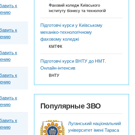
бавить к
Фаховий коледж Київського
інституту бізнесу та технологій
нению
Підготовчі курси у Київському
бавить к
механіко-технологічному
нению
фаховому коледжі
КМТФК
бавить к
нению
Підготовчі курси ВНТУ до НМТ.
Онлайн-інтенсив
бавить к
ВНТУ
нению
бавить к
Популярные ЗВО
нению
бавить к
Луганський національний
нению
університет імені Тараса