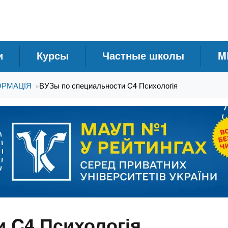
и
Курсы
Частные школы
M
ОРМАЦІЯ
ВУЗы по специальности C4 Психологія
»
 C4 Психологія