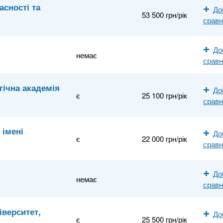
асності та
До
53 500 грн/рік
срав
До
немає
срав
гічна академія
До
є
25 100 грн/рік
срав
 імені
До
є
22 000 грн/рік
срав
До
немає
срав
іверситет,
До
є
25 500 грн/рік