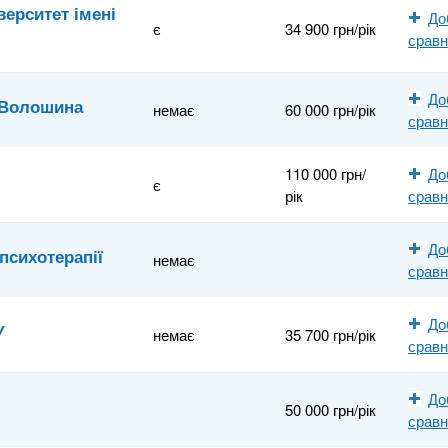
ерситет імені
До
є
34 900 грн/рік
срав
До
а Волошина
немає
60 000 грн/рік
срав
110 000 грн/
До
є
рік
срав
До
 психотерапії
немає
срав
До
У
немає
35 700 грн/рік
срав
До
50 000 грн/рік
срав