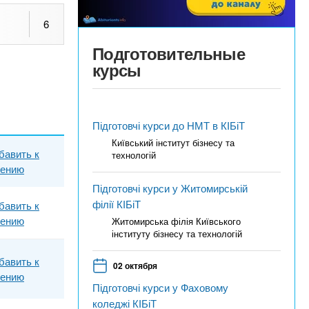
6
Подготовительные
курсы
Підготовчі курси до НМТ в КІБіТ
Київський інститут бізнесу та
бавить к
технологій
нению
Підготовчі курси у Житомирській
філії КІБіТ
бавить к
нению
Житомирська філія Київського
інституту бізнесу та технологій
бавить к
02 октября
нению
Підготовчі курси у Фаховому
коледжі КІБіТ