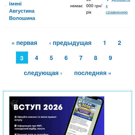
імені
немає
000 грн/
к
Августина
рік
сравнению
Волошина
С
« первая
‹ предыдущая
1
2
т
р
а
4
5
6
7
8
9
3
н
и
следующая ›
последняя »
ц
ы