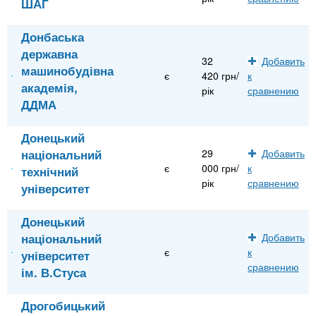
ШАГ
Донбаська
державна
32
Добавить
машинобудівна
є
420 грн/
к
академія,
рік
сравнению
ДДМА
Донецький
національний
29
Добавить
є
000 грн/
к
технічний
рік
сравнению
університет
Донецький
національний
Добавить
є
к
університет
сравнению
ім. В.Стуса
Дрогобицький