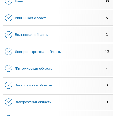
n
MBA
р
Киев
36
х
ж
з
t
а
Онлайн курсы
н
а
Винницкая область
5
и
в
s
ю
е
За рубежом
Волынская область
3
.
д
е
Днепропетровская область
12
i
н
и
n
й
Житомирская область
4
f
Закарпатская область
3
o
Запорожская область
9