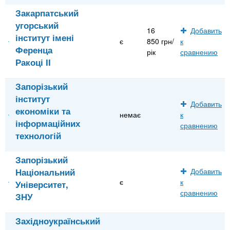
Закарпатський
угорський
16
Добавить
інститут імені
є
850 грн/
к
Ференца
рік
сравнению
Ракоці ІІ
Запорізький
інститут
Добавить
економіки та
немає
к
інформаційних
сравнению
технологій
Запорізький
Національний
Добавить
є
к
Університет,
сравнению
ЗНУ
Західноукраїнський