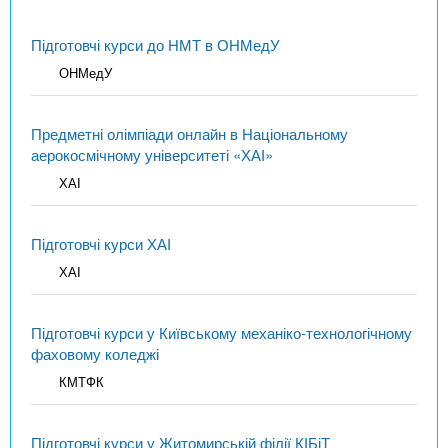
Підготовчі курси до НМТ в ОНМедУ
ОНМедУ
Предметні олімпіади онлайн в Національному
аерокосмічному університеті «ХАІ»
ХАІ
Підготовчі курси ХАІ
ХАІ
Підготовчі курси у Київському механіко-технологічному
фаховому коледжі
КМТФК
Підготовчі курси у Житомирській філії КІБіТ