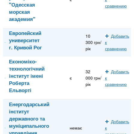
"Одесская
сравнению
морская
академия"
Европейский
10
Добавить
университет
300 грн/
к
г. Кривой Рог
рік
сравнению
Економіко-
технологічний
32
Добавить
інститут імені
є
000 грн/
к
Роберта
рік
сравнению
Ельворті
Енергодарський
інститут
державного та
Добавить
муніципального
немає
к
управління
сравнению