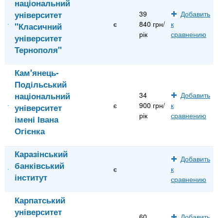
національний
університет
39
Добавить
є
840 грн/
к
"Класичний
рік
сравнению
університет
Тернополя"
Кам'янець-
Подільський
національний
34
Добавить
є
900 грн/
к
університет
рік
сравнению
імені Івана
Огієнка
Каразінський
Добавить
банківський
є
к
інститут
сравнению
Карпатський
університет
60
Добавить