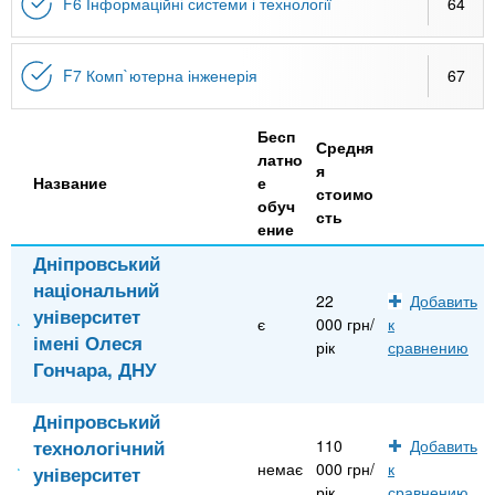
F6 Інформаційні системи і технології
64
F7 Комп`ютерна інженерія
67
Бесп
Средня
латно
я
Название
е
стоимо
обуч
сть
ение
Дніпровський
національний
22
Добавить
університет
є
000 грн/
к
імені Олеся
рік
сравнению
Гончара, ДНУ
Дніпровський
технологічний
110
Добавить
немає
000 грн/
к
університет
рік
сравнению