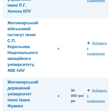
імені Р.Г.
Хеноха КПУ
Житомирський
військовий
інститут імені
С.П.
Добавить
Корольова
є
к
Національного
сравнению
авіаційного
університету,
ЖВІ НАУ
Житомирський
державний
30
Добавить
університет
є
000 грн/
к
імені Івана
рік
сравнению
Франка