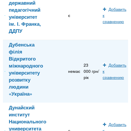
державний
педагогічний
Добавить
є
к
університет
сравнению
ім. І. Франка,
ДДПУ
Дубенська
філія
Відкритого
міжнародного
23
Добавить
немає
000 грн/
к
університету
рік
сравнению
розвитку
людини
«Україна»
Дунайский
институт
Национального
Добавить
университета
є
к