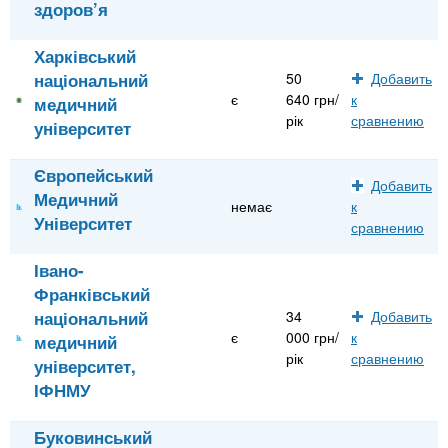
здоров’я
Харківський
національний
50
Добавить
є
640 грн/
к
медичний
рік
сравнению
університет
Європейський
Добавить
Медичний
немає
к
Університет
сравнению
Івано-
Франківський
національний
34
Добавить
є
000 грн/
к
медичний
рік
сравнению
університет,
ІФНМУ
Буковинський