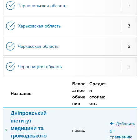
Тернопольская область
1
Харьковская область
3
Черкасская область
2
Черновицкая область
1
Беспл
Средня
атное
я
Название
обуче
стоимо
ние
сть
Дніпровський
інститут
Добавить
медицини та
немає
к
громадського
сравнению