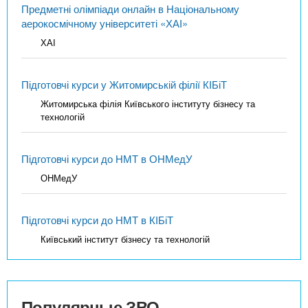
Предметні олімпіади онлайн в Національному
аерокосмічному університеті «ХАІ»
ХАІ
Підготовчі курси у Житомирській філії КІБіТ
Житомирська філія Київського інституту бізнесу та
технологій
Підготовчі курси до НМТ в ОНМедУ
ОНМедУ
Підготовчі курси до НМТ в КІБіТ
Київський інститут бізнесу та технологій
Популярные ЗВО