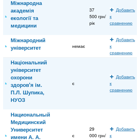
Міжнародна
академія
37
Добавить
500 грн/
к
екології та
рік
сравнению
медицини
Міжнародний
Добавить
немає
к
університет
сравнению
Національний
університет
охорони
Добавить
є
к
здоров'я ім.
сравнению
П.Л. Шупика,
НУОЗ
Национальный
Медицинский
Университет
29
Добавить
є
000 грн/
к
имени А. А.