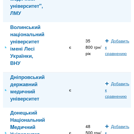
університет",
ЛМУ
Волинський
національний
університет
35
Добавить
є
800 грн/
к
імені Лесі
рік
сравнению
Українки,
ВНУ
Дніпровський
державний
Добавить
є
к
медичний
сравнению
університет
Донецький
Національний
Mедичний
48
Добавить
є
500 грн/
к
Університет -