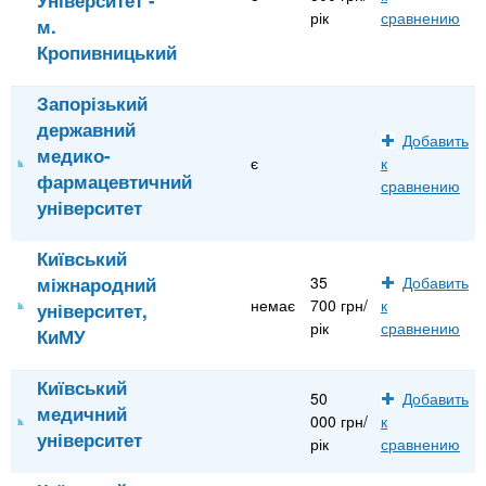
рік
сравнению
м.
Кропивницький
Запорізький
державний
Добавить
медико-
є
к
фармацевтичний
сравнению
університет
Київський
міжнародний
35
Добавить
немає
700 грн/
к
університет,
рік
сравнению
КиМУ
Київський
50
Добавить
медичний
000 грн/
к
університет
рік
сравнению