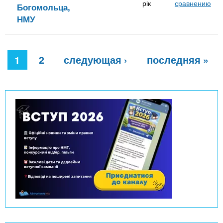
рік
сравнению
Богомольца,
НМУ
С
2
следующая ›
последняя »
т
1
р
а
н
и
ц
ы