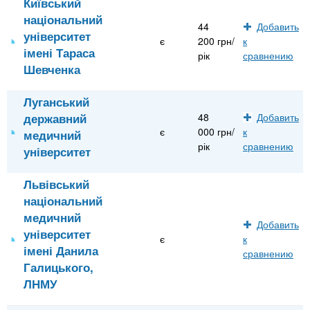
Київський
національний
44
Добавить
університет
є
200 грн/
к
імені Тараса
рік
сравнению
Шевченка
Луганський
державний
48
Добавить
є
000 грн/
к
медичний
рік
сравнению
університет
Львівський
національний
медичний
Добавить
університет
є
к
імені Данила
сравнению
Галицького,
ЛНМУ