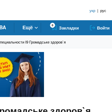
укр
|
рус
0
BA
Ещё
Закладки
Войти
пециальности I9 Громадське здоров`я
Громадське здоров`я