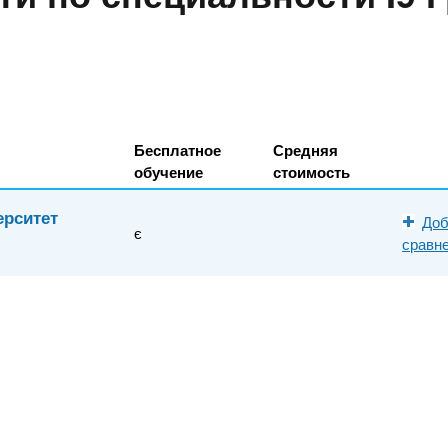
Бесплатное
Средняя
обучение
стоимость
ерситет
Доб
є
сравн