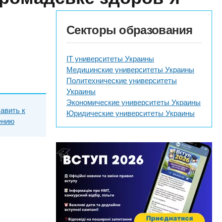
Секторы образования
IT университеты Украины
Медицинские университеты Украины
Политехнические университеты
Украины
Экономические университеты Украины
авить к
Юридические университеты Украины
ению