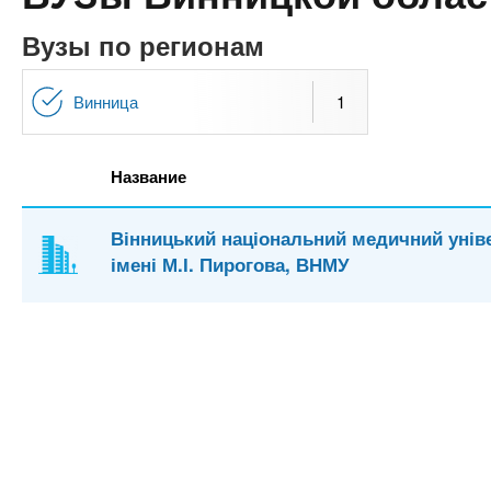
n
е
х
р
з
Вузы по регионам
t
ж
а
а
н
в
Винница
1
s
и
е
ю
д
.
Название
е
н
i
Вінницький національний медичний унів
и
імені М.І. Пирогова, ВНМУ
й
n
f
o