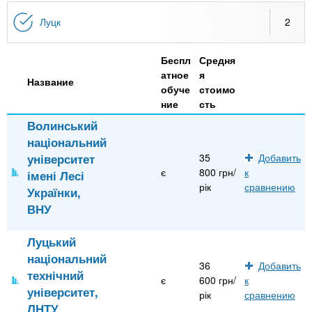
n
MBA
р
х
ж
Луцк
2
з
t
а
Онлайн курсы
н
а
Беспл
Средня
и
в
s
атное
я
ю
Название
е
За рубежом
обуче
стоимо
ние
сть
.
д
Волинський
е
національний
i
н
університет
35
Добавить
и
є
800 грн/
к
імені Лесі
n
й
рік
сравнению
Українки,
ВНУ
f
Луцький
національний
o
36
Добавить
технічний
є
600 грн/
к
університет,
рік
сравнению
ЛНТУ