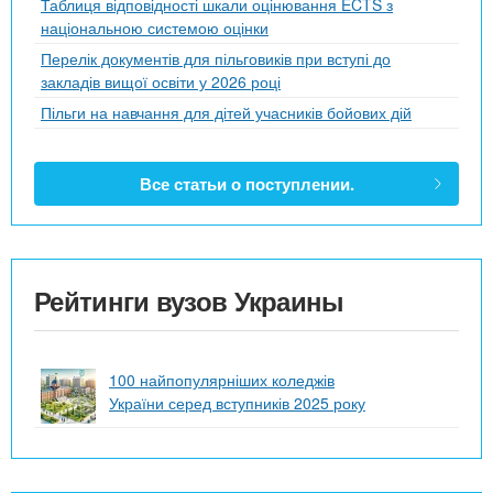
Таблиця відповідності шкали оцінювання ECTS з
національною системою оцінки
Перелік документів для пільговиків при вступі до
закладів вищої освіти у 2026 році
Пільги на навчання для дітей учасників бойових дій
Все статьи о поступлении.
Рейтинги вузов Украины
100 найпопулярніших коледжів
України серед вступників 2025 року