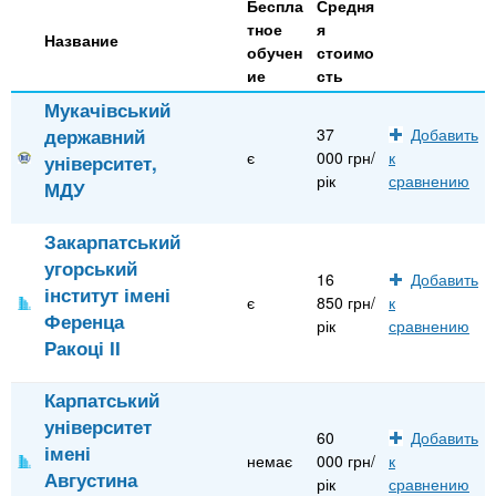
Беспла
Средня
тное
я
Название
обучен
стоимо
ие
сть
Мукачівський
державний
37
Добавить
є
000 грн/
к
університет,
рік
сравнению
МДУ
Закарпатський
угорський
16
Добавить
інститут імені
є
850 грн/
к
Ференца
рік
сравнению
Ракоці ІІ
Карпатський
університет
60
Добавить
імені
немає
000 грн/
к
Августина
рік
сравнению