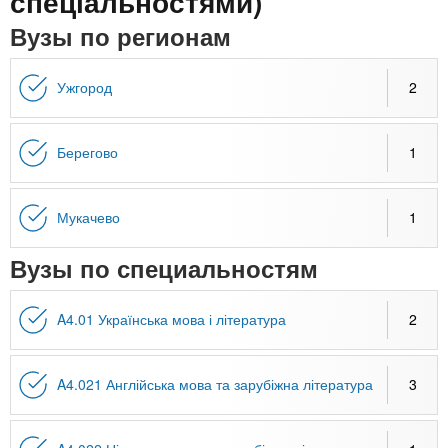
n
спеціальностями)
MBA
р
х
ж
Вузы по регионам
з
t
а
Онлайн курсы
н
а
и
Ужгород
2
в
s
ю
е
За рубежом
.
д
Берегово
1
е
i
н
Мукачево
1
и
Вузы по специальностям
n
й
f
A4.01 Українська мова і література
2
o
A4.021 Англійська мова та зарубіжна література
3