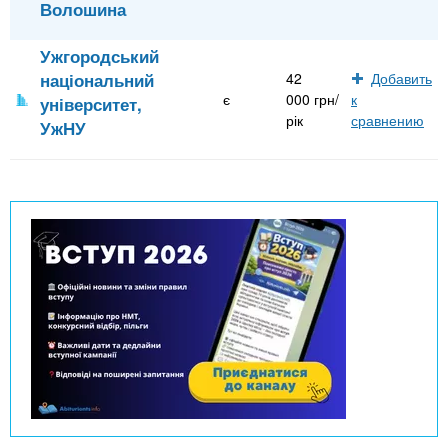
Волошина
Ужгородський
національний
42
Добавить
є
000 грн/
к
університет,
рік
сравнению
УжНУ