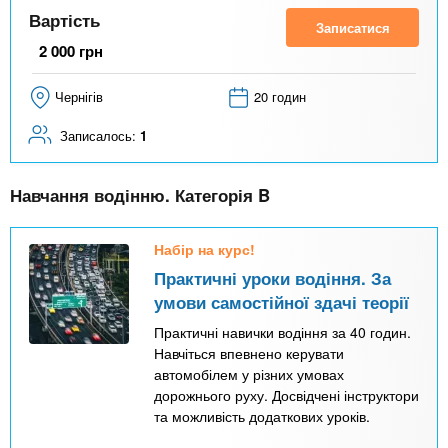
Вартість
Записатися
2 000
грн
Чернігів
20 годин
Записалось:
1
Навчання водінню. Категорія B
Набір на курс!
Практичні уроки водіння. За
умови самостійної здачі теорії
Практичні навички водіння за 40 годин.
Навчіться впевнено керувати
автомобілем у різних умовах
дорожнього руху. Досвідчені інструктори
та можливість додаткових уроків.