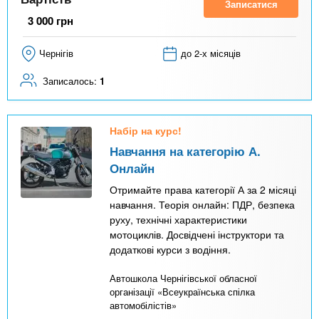
Записатися
3 000
грн
Чернігів
до 2-х місяців
Записалось:
1
Набір на курс!
Навчання на категорію А.
Онлайн
Отримайте права категорії А за 2 місяці
навчання. Теорія онлайн: ПДР, безпека
руху, технічні характеристики
мотоциклів. Досвідчені інструктори та
додаткові курси з водіння.
Автошкола Чернігівської обласної
організації «Всеукраїнська спілка
автомобілістів»