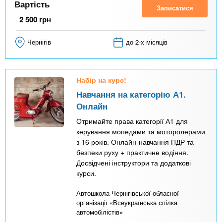
Вартість
Записатися
2 500
грн
Чернігів
до 2-х місяців
Набір на курс!
Навчання на категорію А1.
Онлайн
Отримайте права категорії А1 для
керування мопедами та моторолерами
з 16 років. Онлайн-навчання ПДР та
безпеки руху + практичне водіння.
Досвідчені інструктори та додаткові
курси.
Автошкола Чернігівської обласної
організації «Всеукраїнська спілка
автомобілістів»