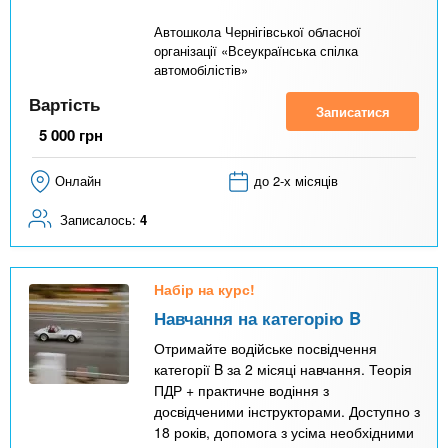
Автошкола Чернігівської обласної
організації «Всеукраїнська спілка
автомобілістів»
Вартість
Записатися
5 000
грн
Онлайн
до 2-х місяців
Записалось:
4
Набір на курс!
Навчання на категорію B
Отримайте водійське посвідчення
категорії B за 2 місяці навчання. Теорія
ПДР + практичне водіння з
досвідченими інструкторами. Доступно з
18 років, допомога з усіма необхідними