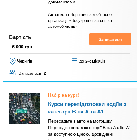
документами.
Автошкола Чернігівської обласної
організації «Всеукраїнська спілка
автомобілістів»
Вартість
Записатися
5 000
грн
Чернігів
до 2-х місяців
Записалось:
2
Набір на курс!
Курси перепідготовки водіїв з
категорії В на А та А1
Пересядьте з авто на мотоцикл!
Перепідготовка з категорії В на А або А1
за доступною ціною. Досвідчені