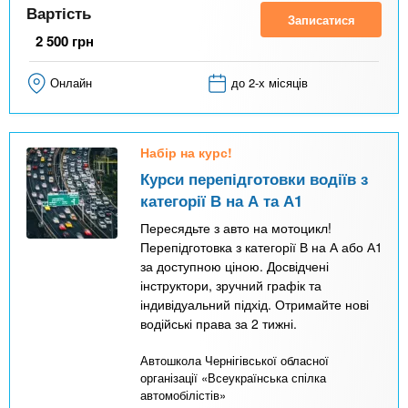
Вартість
Записатися
2 500
грн
Онлайн
до 2-х місяців
Набір на курс!
Курси перепідготовки водіїв з
категорії В на А та А1
Пересядьте з авто на мотоцикл!
Перепідготовка з категорії В на А або А1
за доступною ціною. Досвідчені
інструктори, зручний графік та
індивідуальний підхід. Отримайте нові
водійські права за 2 тижні.
Автошкола Чернігівської обласної
організації «Всеукраїнська спілка
автомобілістів»