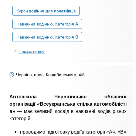
n
MBA
е
и
р
Курси водіння для початківців
х
t
і
Онлайн курси
а
з
Навчання водінню. Категорія A
л
а
s
у
Навчання водінню. Категорія B
к
За кордоном
.
л
Показати все
а
i
д
і
Чернігів, пров. Коцюбинського, 4/5
n
в
f
Автошкола Чернігівської обласної
організації «Всеукраїнська спілка автомобілісті
в»
— має великий досвід в навчанні водіїв різних
o
категорій.
проводимо підготовку водіїв категорії «А», «В»