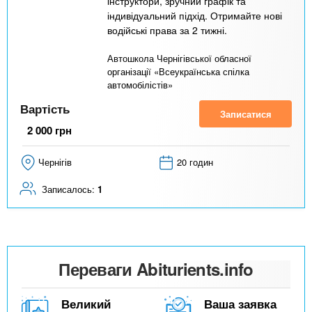
інструктори, зручний графік та
індивідуальний підхід. Отримайте нові
водійські права за 2 тижні.
Автошкола Чернігівської обласної
організації «Всеукраїнська спілка
автомобілістів»
Вартість
Записатися
2 000
грн
Чернігів
20 годин
Записалось:
1
Переваги Abiturients.info
Великий
Ваша заявка