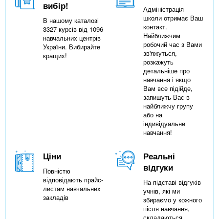
вибір!
Адміністрація
школи отримає Ваш
В нашому каталозі
контакт.
3327 курсів від 1096
Найближчим
навчальних центрів
робочий час з Вами
України. Вибирайте
зв'яжуться,
кращих!
розкажуть
детальніше про
навчання і якщо
Вам все підійде,
запишуть Вас в
найближчу групу
або на
індивідуальне
навчання!
Ціни
Реальні
відгуки
Повністю
відповідають прайс-
На підставі відгуків
листам навчальних
учнів, які ми
закладів
збираємо у кожного
після навчання,
складаються