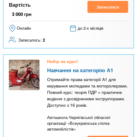
Вартість
Записатися
3 000
грн
Онлайн
до 2-х місяців
Записалось:
2
Набір на курс!
Навчання на категорію А1
Отримайте права категорії А1 для
керування мопедами та моторолерами.
Повний курс: теорія ПДР + практичне
водіння з досвідченими інструкторами.
Доступно з 16 років.
Автошкола Чернігівської обласної
організації «Всеукраїнська спілка
автомобілістів»