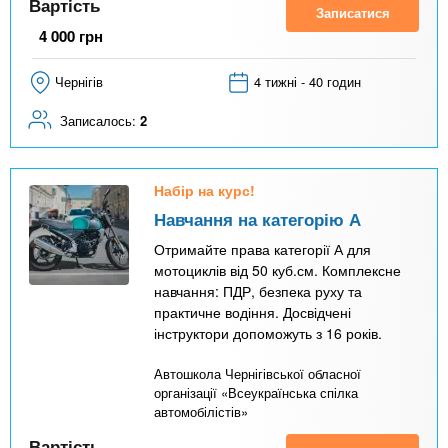
Вартість
Записатися
4 000
грн
Чернігів
4 тижні - 40 годин
Записалось:
2
Набір на курс!
Навчання на категорію А
Отримайте права категорії А для
мотоциклів від 50 куб.см. Комплексне
навчання: ПДР, безпека руху та
практичне водіння. Досвідчені
інструктори допоможуть з 16 років.
Автошкола Чернігівської обласної
організації «Всеукраїнська спілка
автомобілістів»
Вартість