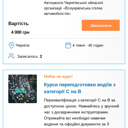
Автошкола Чернігівської обласної
організації «Всеукраїнська спілка
автомобілістів»
Вартість
Записатися
4 000
грн
Чернігів
4 тижні - 40 годин
Записалось:
2
Набір на курс!
Курси перепідготовки водіїв з
категорії С на В
Перекваліфікація з категорії С на В за
доступною ціною. Навчайтесь у зручний
час з досвідченими інструкторами.
Отримайте всі необхідні навички
водіння та офіційні документи за 3