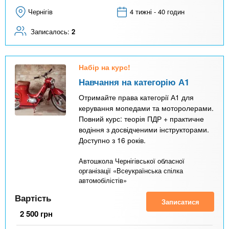
Чернігів
4 тижні - 40 годин
Записалось:
2
Набір на курс!
Навчання на категорію А1
Отримайте права категорії А1 для
керування мопедами та моторолерами.
Повний курс: теорія ПДР + практичне
водіння з досвідченими інструкторами.
Доступно з 16 років.
Автошкола Чернігівської обласної
організації «Всеукраїнська спілка
автомобілістів»
Вартість
Записатися
2 500
грн