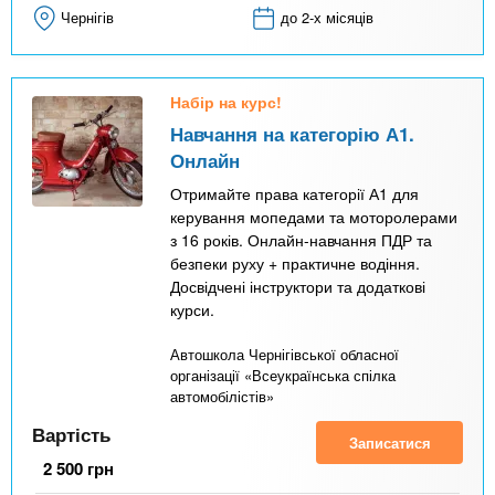
Чернігів
до 2-х місяців
Набір на курс!
Навчання на категорію А1.
Онлайн
Отримайте права категорії А1 для
керування мопедами та моторолерами
з 16 років. Онлайн-навчання ПДР та
безпеки руху + практичне водіння.
Досвідчені інструктори та додаткові
курси.
Автошкола Чернігівської обласної
організації «Всеукраїнська спілка
автомобілістів»
Вартість
Записатися
2 500
грн