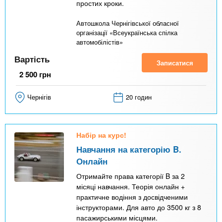
простих кроки.
Автошкола Чернігівської обласної
організації «Всеукраїнська спілка
автомобілістів»
Вартість
Записатися
2 500
грн
Чернігів
20 годин
Набір на курс!
Навчання на категорію B.
Онлайн
Отримайте права категорії B за 2
місяці навчання. Теорія онлайн +
практичне водіння з досвідченими
інструкторами. Для авто до 3500 кг з 8
пасажирськими місцями.