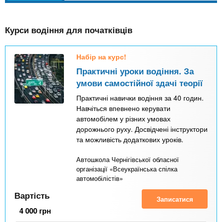
а
l
к
Курси водіння для початківців
т
и
Набір на курс!
в
Практичні уроки водіння. За
н
умови самостійної здачі теорії
а
Практичні навички водіння за 40 годин.
в
Навчіться впевнено керувати
автомобілем у різних умовах
к
дорожнього руху. Досвідчені інструктори
л
та можливість додаткових уроків.
а
Автошкола Чернігівської обласної
д
організації «Всеукраїнська спілка
к
автомобілістів»
а
Вартість
Записатися
)
4 000
грн