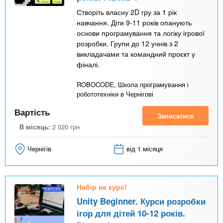
Створіть власну 2D гру за 1 рік
навчання. Діти 9-11 років опанують
основи програмування та логіку ігрової
розробки. Групи до 12 учнів з 2
викладачами та командний проєкт у
фіналі.
ROBOCODE, Школа програмування і
робототехніки в Чернігові
Вартість
Записатися
В місяць:
2 020
грн
Чернігів
від 1 місяця
Набір на курс!
Unity Beginner. Курси розробки
ігор для дітей 10-12 років.