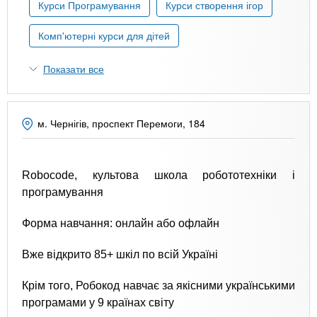
n
MBA
е
Курси Програмування
Курси створення ігор
и
р
х
t
і
Комп'ютерні курси для дітей
Онлайн курси
а
з
л
а
s
Показати все
у
к
За кордоном
.
л
м. Чернігів, проспект Перемоги, 184
а
i
д
і
Robocode, культова школа робототехніки і
n
в
програмування
f
Форма навчання: онлайн або офлайн
Вже відкрито 85+ шкіл по всій Україні
o
Крім того, Робокод навчає за якісними українськими
програмами у 9 країнах світу