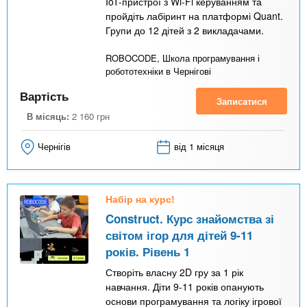
IoT-пристрої з Wi-Fi керуванням та
а
пройдіть лабіринт на платформі Quant.
Групи до 12 дітей з 2 викладачами.
д
к
ROBOCODE, Школа програмування і
робототехніки в Чернігові
а
)
Вартість
Записатися
В місяць:
2 160
грн
Чернігів
від 1 місяця
Набір на курс!
Construct. Курс знайомства зі
світом ігор для дітей 9-11
років. Рівень 1
Створіть власну 2D гру за 1 рік
навчання. Діти 9-11 років опанують
основи програмування та логіку ігрової