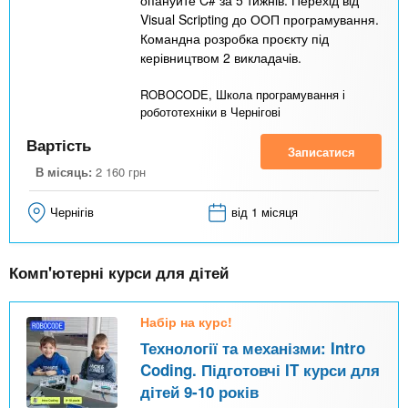
опануйте C# за 5 тижнів. Перехід від
Visual Scripting до ООП програмування.
Командна розробка проєкту під
керівництвом 2 викладачів.
ROBOCODE, Школа програмування і
робототехніки в Чернігові
Вартість
Записатися
В місяць:
2 160
грн
Чернігів
від 1 місяця
Комп'ютерні курси для дітей
Набір на курс!
Технології та механізми: Intro
Coding. Підготовчі IT курси для
дітей 9-10 років