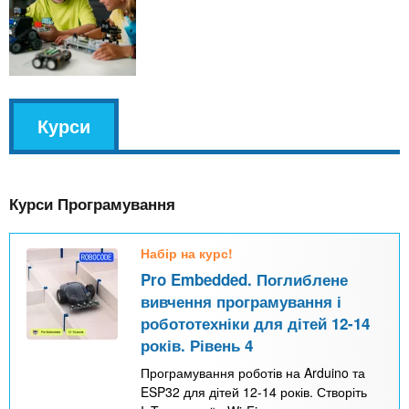
v
Курси
(
k
а
l
к
Курси Програмування
т
и
Набір на курс!
в
Pro Embedded. Поглиблене
н
вивчення програмування і
а
робототехніки для дітей 12-14
в
років. Рівень 4
к
Програмування роботів на Arduino та
ESP32 для дітей 12-14 років. Створіть
л