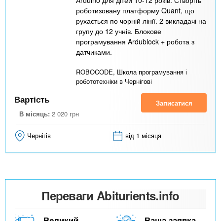
Arduino для дітей 10-12 років. Створіть
роботизовану платформу Quant, що
рухається по чорній лінії. 2 викладачі на
групу до 12 учнів. Блокове
програмування Ardublock + робота з
датчиками.
ROBOCODE, Школа програмування і
робототехніки в Чернігові
Вартість
Записатися
В місяць:
2 020
грн
Чернігів
від 1 місяця
Переваги Abiturients.info
Великий
Ваша заявка