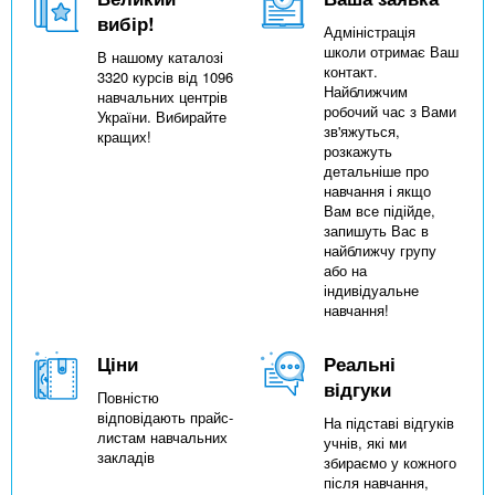
вибір!
Адміністрація
школи отримає Ваш
В нашому каталозі
контакт.
3320 курсів від 1096
Найближчим
навчальних центрів
робочий час з Вами
України. Вибирайте
зв'яжуться,
кращих!
розкажуть
детальніше про
навчання і якщо
Вам все підійде,
запишуть Вас в
найближчу групу
або на
індивідуальне
навчання!
Ціни
Реальні
відгуки
Повністю
відповідають прайс-
На підставі відгуків
листам навчальних
учнів, які ми
закладів
збираємо у кожного
після навчання,