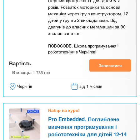
Перший крок у світ IT для дітей 6-7
років. Розвиток моторики та основи
механіки через гру з конструктором. 12
дітей у групі з 2 викладачами. Від
двигунів до власних мегамашин за 90
хвилин заняття.
ROBOCODE, Школа програмування і
робототехніки в Чернігові
Вартість
Записатися
В місяць:
1 785
грн
Чернігів
від 1 місяця
Набір на курс!
Pro Embedded. Поглиблене
вивчення програмування і
робототехніки для дітей 12-14