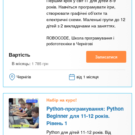
Перший крок у світ IT для дітей 8-9
років. Навчіться програмувати ігри,
створювати графічні об'єкти та
електричні схеми. Маленькі групи до 12
дітей з 2 викладачами на заняттях.
ROBOCODE, Школа програмування і
робототехніки в Чернігові
Вартість
Записатися
В місяць:
1 785
грн
Чернігів
від 1 місяця
Набір на курс!
Python-програмування: Python
Beginner для 11-12 років.
Рівень 1
Python для дітей 11-12 років. Від