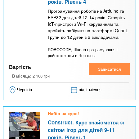
років. Рівень 4
Програмування роботів на Arduino та
ESP32 для дітей 12-14 років. Створіть
IoT-пристрої з Wi-Fi керуванням та
пройдіть лабіринт на платформі Quant.
Групи до 12 дітей з 2 викладачами.
ROBOCODE, Школа програмування і
робототехніки в Чернігові
Вартість
Записатися
В місяць:
2 160
грн
Чернігів
від 1 місяця
Набір на курс!
Construct. Курс знайомства зі
світом ігор для дітей 9-11
років. Рівень 1