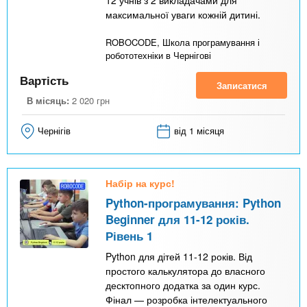
12 учнів з 2 викладачами для
максимальної уваги кожній дитині.
ROBOCODE, Школа програмування і
робототехніки в Чернігові
Вартість
Записатися
В місяць:
2 020
грн
Чернігів
від 1 місяця
Набір на курс!
Python-програмування: Python
Beginner для 11-12 років.
Рівень 1
Python для дітей 11-12 років. Від
простого калькулятора до власного
десктопного додатка за один курс.
Фінал — розробка інтелектуального