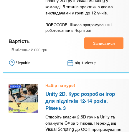
власну 2D гру з Visual Scripting у
команді. 5 тижнів практики з двома
викладачами у групі до 12 учнів.
ROBOCODE, Школа програмування і
робототехніки в Чернігові
Вартість
Записатися
В місяць:
2 020
грн
Чернігів
від 1 місяця
Набір на курс!
Unity 2D. Курс розробки ігор
для підлітків 12-14 років.
Рівень 3
Створіть власну 2.5D гру на Unity та
опануйте C# за 5 тижнів. Перехід від
Visual Scripting до ООП програмування.