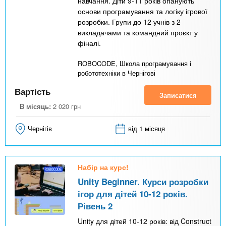
навчання. Діти 9-11 років опанують
основи програмування та логіку ігрової
розробки. Групи до 12 учнів з 2
викладачами та командний проєкт у
фіналі.
ROBOCODE, Школа програмування і
робототехніки в Чернігові
Вартість
Записатися
В місяць:
2 020
грн
Чернігів
від 1 місяця
Набір на курс!
Unity Beginner. Курси розробки
ігор для дітей 10-12 років.
Рівень 2
Unity для дітей 10-12 років: від Construct