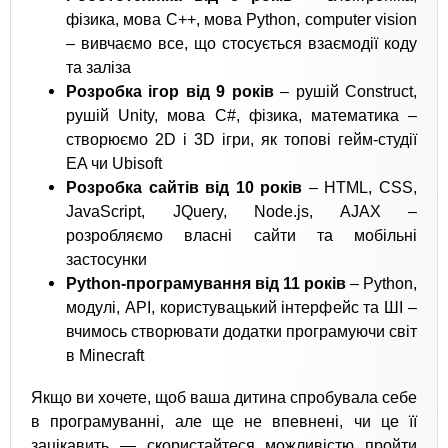
фізика, мова C++, мова Python, computer vision
– вивчаємо все, що стосується взаємодії коду
та заліза
Розробка ігор від 9 років
–
рушій Construct,
рушій Unity, мова C#, фізика, математика –
створюємо 2D і 3D ігри, як топові гейм-студії
EA чи Ubisoft
Розробка сайтів від 10 років
–
HTML, CSS,
JavaScript, JQuery, Node.js, AJAX –
розробляємо власні сайти та мобільні
застосунки
Python-програмування від 11 років
– Python,
модулі, API, користувацький інтерфейс та ШІ –
вчимось створювати додатки програмуючи світ
в Minecraft
Якщо ви хочете, щоб ваша дитина спробувала себе
в програмуванні, але ще не впевнені, чи це її
зацікавить — скористайтеся можливістю пройти