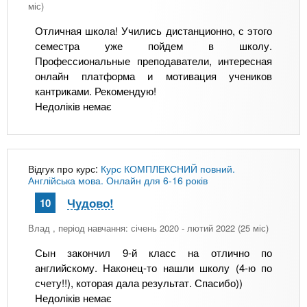
міс)
в
Отличная школа! Учились дистанционно, с этого
к
семестра уже пойдем в школу.
л
Профессиональные преподаватели, интересная
а
онлайн платформа и мотивация учеников
кантриками. Рекомендую!
д
Недоліків немає
к
а
)
Відгук про курс:
Курс КОМПЛЕКСНИЙ повний.
Англійська мова. Онлайн для 6-16 років
Чудово!
10
Влад
, період навчання: січень 2020 - лютий 2022 (25 міс)
Сын закончил 9-й класс на отлично по
английскому. Наконец-то нашли школу (4-ю по
счету!!), которая дала результат. Спасибо))
Недоліків немає