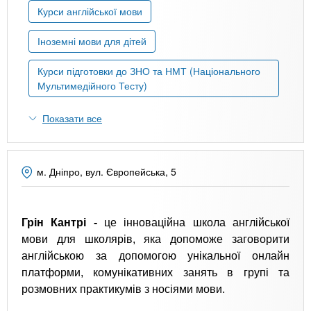
n
MBA
е
и
Курси англійської мови
р
х
t
і
Іноземні мови для дітей
Онлайн курси
а
з
л
а
s
Курси підготовки до ЗНО та НМТ (Національного
у
к
Мультимедійного Тесту)
За кордоном
.
л
Показати все
а
i
д
і
м. Дніпро, вул. Європейська, 5
n
в
f
Грін Кантрі -
це інноваційна школа англійської
мови для школярів, яка допоможе заговорити
англійською за допомогою унікальної онлайн
o
платформи, комунікативних занять в групі та
розмовних практикумів з носіями мови.