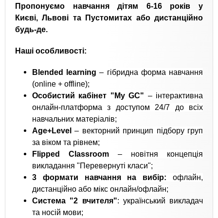
Пропонуємо навчання дітям 6-16 років у
Києві, Львові та Пустомитах або дистанційно
будь-де.
Наші особливості:
Blended
learning
– гібридна форма навчання
(online + offline);
Особистий кабінет
"
My
GC
"
– інтерактивна
онлайн-платформа з доступом 24/7 до всіх
навчальних матеріалів;
Age+Level
– векторний принцип підбору груп
за віком та рівнем;
Flipped
Classroom
– новітня концепція
викладання "Перевернуті класи";
3 формати навчання на вибір:
офлайн,
дистанційно або мікс онлайн/офлайн;
Cистема
"2 вчителя"
: український викладач
та носій мови;