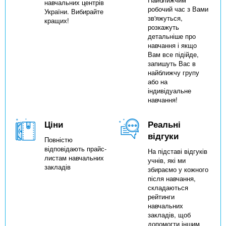
навчальних центрів
робочий час з Вами
України. Вибирайте
зв'яжуться,
кращих!
розкажуть
детальніше про
навчання і якщо
Вам все підійде,
запишуть Вас в
найближчу групу
або на
індивідуальне
навчання!
Ціни
Реальні
відгуки
Повністю
відповідають прайс-
На підставі відгуків
листам навчальних
учнів, які ми
закладів
збираємо у кожного
після навчання,
складаються
рейтинги
навчальних
закладів, щоб
допомогти іншим