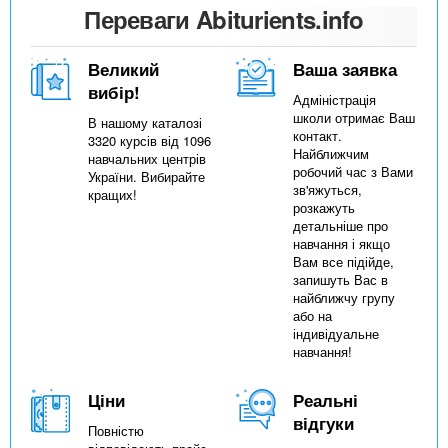
Переваги Abiturients.info
Великий
Ваша заявка
вибір!
Адміністрація
школи отримає Ваш
В нашому каталозі
контакт.
3320 курсів від 1096
Найближчим
навчальних центрів
робочий час з Вами
України. Вибирайте
зв'яжуться,
кращих!
розкажуть
детальніше про
навчання і якщо
Вам все підійде,
запишуть Вас в
найближчу групу
або на
індивідуальне
навчання!
Ціни
Реальні
відгуки
Повністю