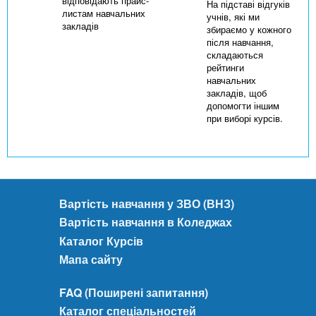
відповідають прайс-
На підставі відгуків
листам навчальних
учнів, які ми
закладів
збираємо у кожного
після навчання,
складаються
рейтинги
навчальних
закладів, щоб
допомогти іншим
при виборі курсів.
Вартість навчання у ЗВО (ВНЗ)
Вартість навчання в Коледжах
Каталог Курсів
Мапа сайту
FAQ (Поширені запитання)
Каталог спеціальностей