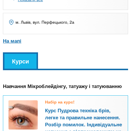
n
MBA
е
и
р
х
t
і
Онлайн курси
а
з
м. Львів, вул. Перфецького, 2а
л
а
s
у
к
За кордоном
На мапі
.
л
а
v
Курси
(
i
д
k
а
і
l
n
в
к
Навчання Мікроблейдінгу, татуажу і татуюванню
т
f
и
Набір на курс!
в
o
Курс Пудрова техніка брів,
н
легке та правильне нанесення.
а
Розбір помилок. Індивідуальне