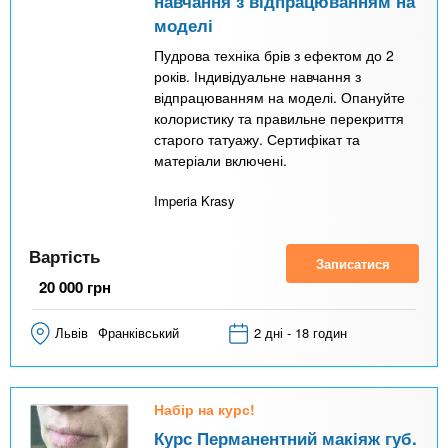
в
навчання з відпрацюванням на
моделі
к
Пудрова техніка брів з ефектом до 2
л
років. Індивідуальне навчання з
а
відпрацюванням на моделі. Опануйте
д
колористику та правильне перекриття
старого татуажу. Сертифікат та
к
матеріали включені.
а
Imperia Krasy
)
Вартість
Записатися
20 000
грн
Львів
Франківський
2 дні - 18 годин
Набір на курс!
Курс Перманентний макіяж губ.