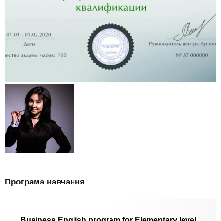
Програма навчання
Business English program for Elementary level