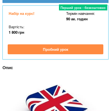
n
MBA
е
и
р
Перший урок - безкоштовно
х
t
і
Набір на курс!
Термін навчання:
Онлайн курси
а
з
90 ак. годин
л
а
s
Вартість:
у
к
За кордоном
1 800
грн
.
л
а
Пробний урок
i
д
і
n
в
Опис
f
o