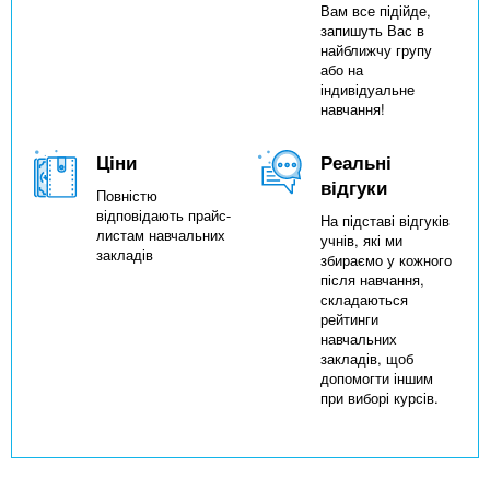
Вам все підійде,
запишуть Вас в
найближчу групу
або на
індивідуальне
навчання!
Ціни
Реальні
відгуки
Повністю
відповідають прайс-
На підставі відгуків
листам навчальних
учнів, які ми
закладів
збираємо у кожного
після навчання,
складаються
рейтинги
навчальних
закладів, щоб
допомогти іншим
при виборі курсів.