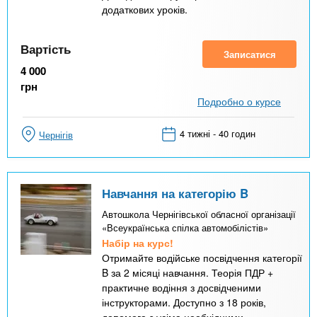
додаткових уроків.
Вартість
Записатися
4 000
грн
Подробно о курсе
4 тижні - 40 годин
Чернігів
Навчання на категорію B
Автошкола Чернігівської обласної організації
«Всеукраїнська спілка автомобілістів»
Набір на курс!
Отримайте водійське посвідчення категорії
B за 2 місяці навчання. Теорія ПДР +
практичне водіння з досвідченими
інструкторами. Доступно з 18 років,