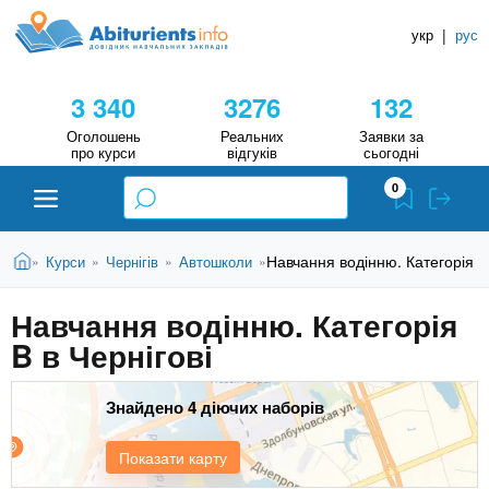
A
П
Д
е
укр
|
рус
о
b
р
в
е
3 340
3276
132
й
і
i
т
д
Оголошень
Реальних
Заявки за
и
про курси
відгуків
сьогодні
н
д
t
0
о
и
о
к
u
с
В
Н
Абітурієнту
Головна
Навчання водінню. Категорія B 
Курси
Чернігів
Автошколи
»
»
»
»
н
и
о
а
r
є
в
Навчання водінню. Категорія
в
ЗВО (ВНЗ)
т
н
B в Чернігові
у
ч
i
о
т
г
а
Коледжі
о
Знайдено 4 діючих наборів
л
e
м
ь
а
Курси
Показати карту
т
н