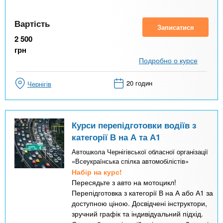
Вартість
Записатися
2 500
грн
Подробно о курсе
20 годин
Чернігів
Курси перепідготовки водіїв з
категорії В на А та А1
Автошкола Чернігівської обласної організації
«Всеукраїнська спілка автомобілістів»
Набір на курс!
Пересядьте з авто на мотоцикл!
Перепідготовка з категорії В на А або А1 за
доступною ціною. Досвідчені інструктори,
зручний графік та індивідуальний підхід.