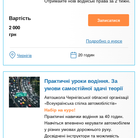
Отримайте нові водійські права за 2 тижні.
Вартість
Записатися
2 000
грн
Подробно о курсе
20 годин
Чернігів
Практичні уроки водіння. За
умови самостійної здачі теорії
Автошкола Чернігівської обласної організації
«Всеукраїнська спілка автомобілістів»
Набір на курс!
Практичні навички водіння за 40 годин.
Навчіться впевнено керувати автомобілем
у різних умовах дорожнього руху.
Досвідчені інструктори та можливість