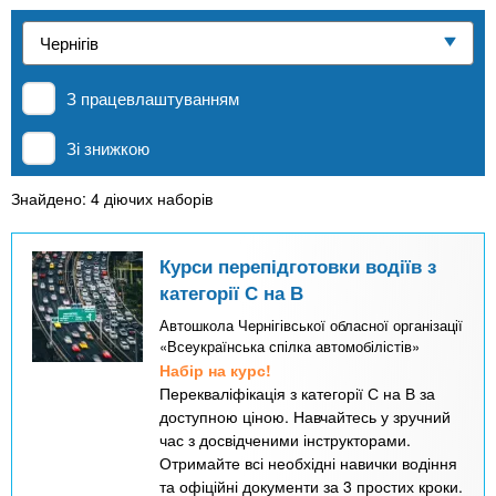
n
е
и
р
Приватні школи
х
t
і
а
з
л
З працевлаштуванням
MBA
а
s
у
к
Зі знижкою
.
л
Онлайн курси
а
Знайдено: 4 діючих наборів
i
д
За кордоном
і
Курси перепідготовки водіїв з
n
категорії С на В
в
Автошкола Чернігівської обласної організації
«Всеукраїнська спілка автомобілістів»
f
Набір на курс!
Перекваліфікація з категорії С на В за
o
доступною ціною. Навчайтесь у зручний
час з досвідченими інструкторами.
Отримайте всі необхідні навички водіння
та офіційні документи за 3 простих кроки.