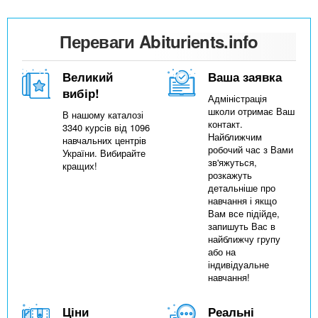
Переваги Abiturients.info
Великий
Ваша заявка
вибір!
Адміністрація
школи отримає Ваш
В нашому каталозі
контакт.
3340 курсів від 1096
Найближчим
навчальних центрів
робочий час з Вами
України. Вибирайте
зв'яжуться,
кращих!
розкажуть
детальніше про
навчання і якщо
Вам все підійде,
запишуть Вас в
найближчу групу
або на
індивідуальне
навчання!
Ціни
Реальні