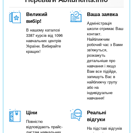
Великий
Ваша заявка
вибір!
Адміністрація
школи отримає Ваш
В нашому каталозі
контакт.
3387 курсів від 1096
Найближчим
навчальних центрів
робочий час з Вами
України. Вибирайте
зв'яжуться,
кращих!
розкажуть
детальніше про
навчання і якщо
Вам все підійде,
запишуть Вас в
найближчу групу
або на
індивідуальне
навчання!
Ціни
Реальні
відгуки
Повністю
відповідають прайс-
На підставі відгуків
листам навчальних