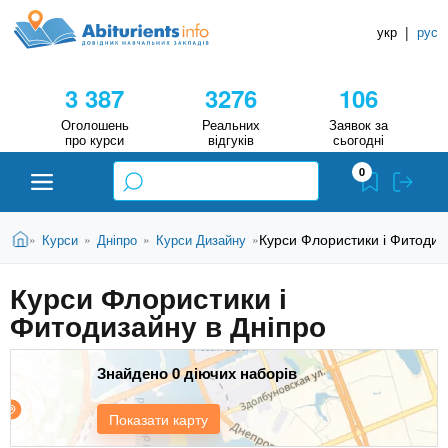
A
П
Д
е
укр
|
рус
о
b
р
в
е
3 387
3276
106
й
і
i
т
д
Оголошень
Реальних
Заявок за
и
про курси
відгуків
сьогодні
н
д
t
0
о
и
о
к
u
с
В
Н
Абітурієнту
Головна
Курси Флористики і Фитодиз
Курси
Дніпро
Курси Дизайну
»
»
»
»
н
и
о
а
r
є
в
Курси Флористики і
в
ЗВО (ВНЗ)
т
н
Фитодизайну в Дніпро
у
ч
i
о
т
г
а
Коледжі
о
Знайдено 0 діючих наборів
л
e
м
ь
а
Курси
Показати карту
т
н