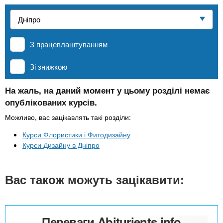
n
е
и
р
Приватні школи
х
t
і
а
з
л
З працевлаштуванням
MBA
а
s
у
к
Зі знижкою
.
л
Онлайн курси
а
На жаль, на даний момент у цьому розділі немає
опублікованих курсів.
i
д
За кордоном
і
Можливо, вас зацікавлять такі розділи:
n
в
Курси Флористики і Фитодизайну
Курси Дизайну в Дніпро
f
Вас також можуть зацікавити:
o
Переваги Abiturients.info