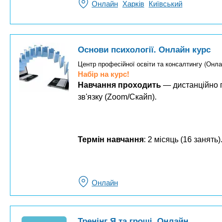
Онлайн
Харків
Київський
Основи психології. Онлайн курс
Центр професійної освіти та консалтингу (Онла
Набір на курс!
Навчання проходить
— дистанційно п
зв'язку (Zoom/Скайп).
Термін навчання
: 2 місяць (16 занять)
Онлайн
Тренінг Я та гроші. Онлайн