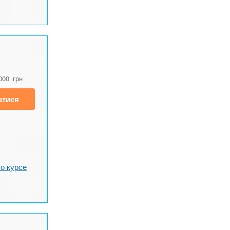
000
грн
атися
о курсе