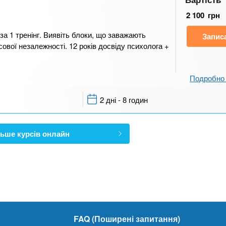
2 100
грн
а 1 тренінг. Виявіть блоки, що заважають
Запис
сової незалежності. 12 років досвіду психолога +
Подробно 
2 дні - 8 годин
ьше курсів онлайн
FAQ (Поширені запитання)