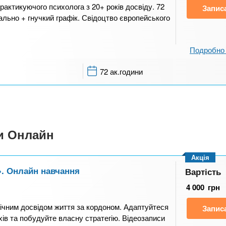
рактикуючого психолога з 20+ років досвіду. 72
Запис
уально + гнучкий графік. Свідоцтво європейського
Подробно 
72 ак.години
си Онлайн
Акція
». Онлайн навчання
Вартість
4 000
грн
8-річним досвідом життя за кордоном. Адаптуйтеся
Запис
ахів та побудуйте власну стратегію. Відеозаписи