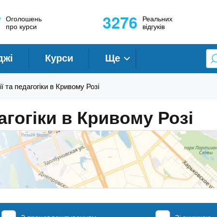
7
3276
Оголошень
Реальних
про курси
відгуків
джі
Курси
Ще
ї та педагогіки в Кривому Розі
агогіки в Кривому Розі