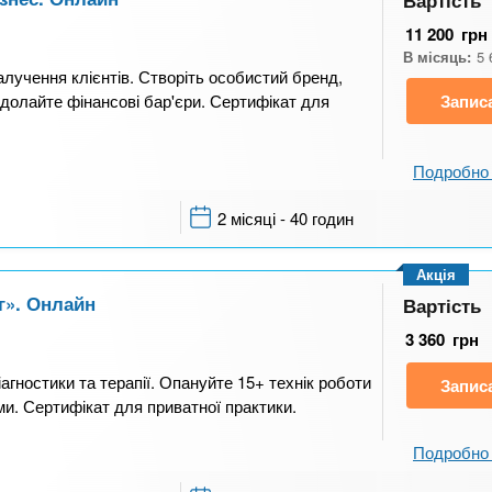
11 200
грн
В місяць:
5 
залучення клієнтів. Створіть особистий бренд,
одолайте фінансові бар'єри. Сертифікат для
Запис
Подробно 
2 місяці - 40 годин
Акція
г». Онлайн
Вартість
3 360
грн
агностики та терапії. Опануйте 15+ технік роботи
Запис
ми. Сертифікат для приватної практики.
Подробно 