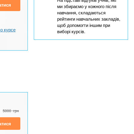
атися
ми збираємо у кожного після
навчання, складаються
рейтинги навчальних закладів,
щоб допомогти іншим при
о курсе
виборі курсів.
5000
грн
атися