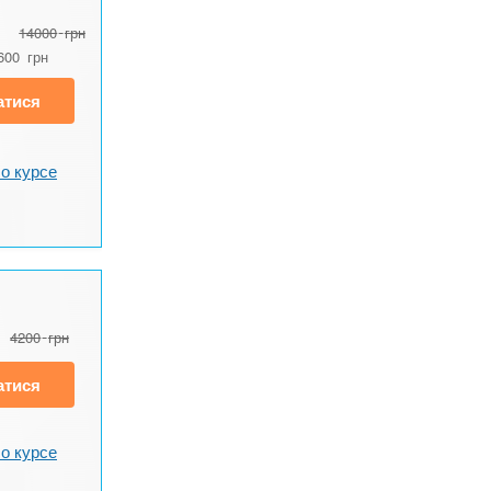
14000
грн
600
грн
атися
о курсе
4200
грн
атися
о курсе