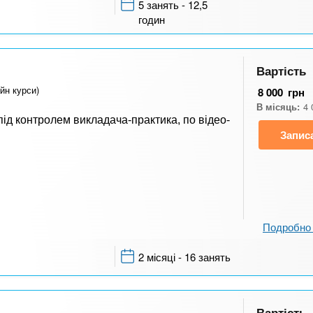
5 занять - 12,5
годин
Вартість
йн курси)
8 000
грн
В місяць:
4 
ід контролем викладача-практика, по відео-
Запис
.
Подробно 
2 місяці - 16 занять
Вартість