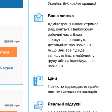
України. Вибирайте кращих!
Ваша заявка
Адміністрація школи отримає
Ваш контакт. Найближчим
робочий час з Вами
зв'яжуться, розкажуть
22500
грн
детальніше про навчання і
якщо Вам все підійде,
атися
запишуть Вас в найближчу
групу або на індивідуальне
навчання!
о курсе
Ціни
Повністю відповідають прайс-
листам навчальних закладів
Реальні відгуки
16150
грн
На підставі відгуків учнів, які