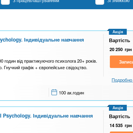
З працевлаштуванням
Зі знижкою
Акція
ychology. Індивідуальне навчання
Вартість
20 250
грн
0 годин від практикуючого психолога 20+ років.
Запис
. Гнучкий графік + європейське свідоцтво.
Подробно 
100 ак.годин
Акція
l Psychology. Індивідуальне навчання
Вартість
14 535
грн