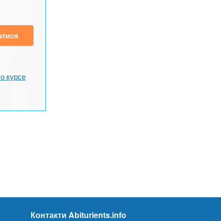
атися
о курсе
Контакти Abiturients.info