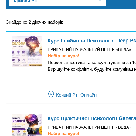
n
т
и
е
х
t
р
з
і
Знайдено: 2 діючих наборів
а
а
s
л
к
Курс Глибинна Психологія Deep Ps
у
л
.
ПРИВАТНИЙ НАВЧАЛЬНИЙ ЦЕНТР «ВЕДА»
а
Набір на курс!
д
Психодіагностика та консультування за 10
i
Вирішуйте конфлікти, будуйте комунікацію
і
в
n
Кривий Ріг
Онлайн
f
o
Курс Практичної Психології Genera
ПРИВАТНИЙ НАВЧАЛЬНИЙ ЦЕНТР «ВЕДА»
Набір на курс!