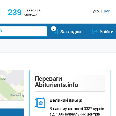
239
Заявок за
укр
|
рус
сьогодні
0
Закладки
Увійти
Переваги
Abiturients.info
Великий вибір!
В нашому каталозі 3327 курсів
від 1096 навчальних центрів