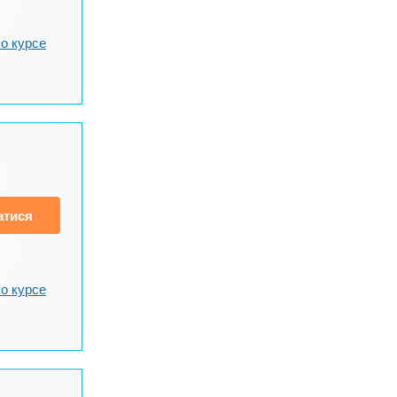
о курсе
атися
о курсе