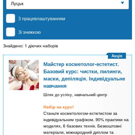
n
е
и
р
Приватні школи
х
t
і
З працевлаштуванням
а
з
л
MBA
а
s
Зі знижкою
у
к
.
л
Знайдено: 1 діючих наборів
Онлайн курси
а
Акція
i
д
Майстер косметолог-естетист.
За кордоном
Базовий курс: чистки, пилинги,
і
маски, депіляція. Індивідуальне
n
в
навчання
Шлях до успіху, навчальний центр
f
Набір на курс!
o
Станьте косметологом-естетистом за
індивідуальним графіком. 90% практики на
моделях, 6 базових технік. Безкоштовні
матеріали, міжнародний диплом та