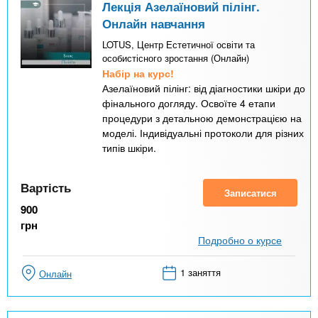
Лекція Азелаїновий пілінг.
Онлайн навчання
LOTUS, Центр Естетичної освіти та
особистісного зростання (Онлайн)
Набір на курс!
Азелаїновий пілінг: від діагностики шкіри до
фінального догляду. Освоїте 4 етапи
процедури з детальною демонстрацією на
моделі. Індивідуальні протоколи для різних
типів шкіри.
Вартість
Записатися
900
грн
Подробно о курсе
1 заняття
Онлайн