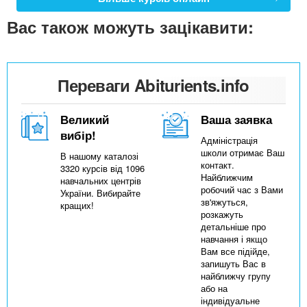
Вас також можуть зацікавити:
Переваги Abiturients.info
Великий
Ваша заявка
вибір!
Адміністрація
школи отримає Ваш
В нашому каталозі
контакт.
3320 курсів від 1096
Найближчим
навчальних центрів
робочий час з Вами
України. Вибирайте
зв'яжуться,
кращих!
розкажуть
детальніше про
навчання і якщо
Вам все підійде,
запишуть Вас в
найближчу групу
або на
індивідуальне