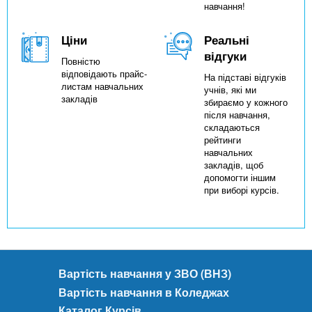
навчання!
Ціни
Реальні
відгуки
Повністю
відповідають прайс-
На підставі відгуків
листам навчальних
учнів, які ми
закладів
збираємо у кожного
після навчання,
складаються
рейтинги
навчальних
закладів, щоб
допомогти іншим
при виборі курсів.
Вартість навчання у ЗВО (ВНЗ)
Вартість навчання в Коледжах
Каталог Курсів