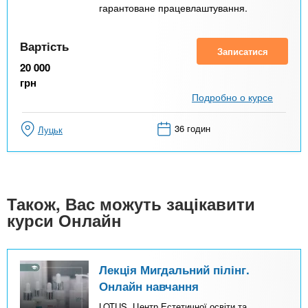
гарантоване працевлаштування.
Вартість
Записатися
20 000
грн
Подробно о курсе
36 годин
Луцьк
Також, Вас можуть зацікавити
курси Онлайн
Лекція Мигдальний пілінг.
Онлайн навчання
LOTUS, Центр Естетичної освіти та