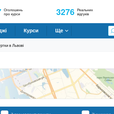
7
3276
Оголошень
Реальних
про курси
відгуків
джі
Курси
Ще
уртки в Львові