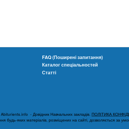
FAQ (Поширені запитання)
Каталог спеціальностей
Статті
biturients.info - Довідник Навчальних закладів.
ПОЛІТИКА КОНФІД
я будь-яких матеріалів, розміщених на сайті, дозволяється за умови