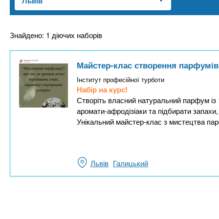
n
т
и
е
х
t
р
з
і
Знайдено: 1 діючих наборів
а
а
s
л
к
Майстер-клас створення парфумів
у
л
.
Інститут професійної турботи
а
Набір на курс!
д
Створіть власний натуральний парфум із 
i
аромати-афродізіаки та підбирати запахи,
і
Унікальний майстер-клас з мистецтва пар
в
n
f
Львів
Галицький
o