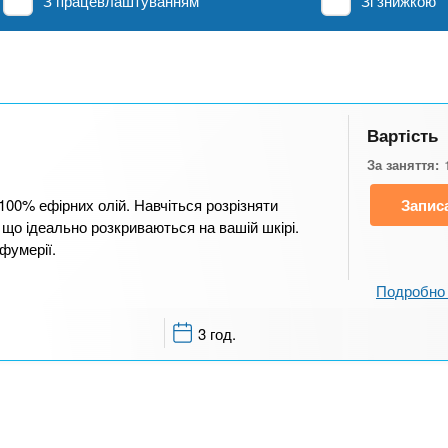
З працевлаштуванням
Зі знижкою
Вартість
За заняття:
100% ефірних олій. Навчіться розрізняти
Запис
 що ідеально розкриваються на вашій шкірі.
фумерії.
Подробно 
3 год.