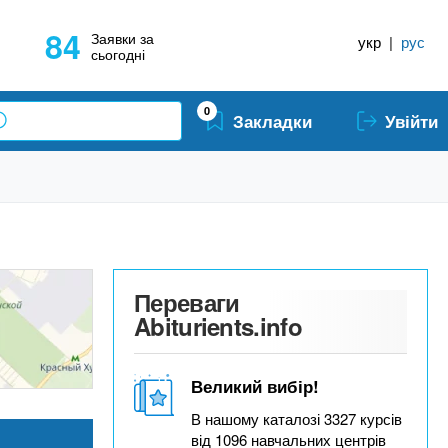
84
Заявки за
укр
|
рус
сьогодні
0
Закладки
Увійти
Переваги
Abiturients.info
Великий вибір!
В нашому каталозі 3327 курсів
від 1096 навчальних центрів