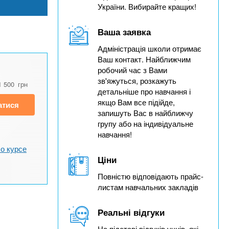
України. Вибирайте кращих!
Ваша заявка
Адміністрація школи отримає
Ваш контакт. Найближчим
робочий час з Вами
зв'яжуться, розкажуть
1 500
грн
детальніше про навчання і
якщо Вам все підійде,
атися
запишуть Вас в найближчу
групу або на індивідуальне
навчання!
о курсе
Ціни
Повністю відповідають прайс-
листам навчальних закладів
Реальні відгуки
На підставі відгуків учнів, які