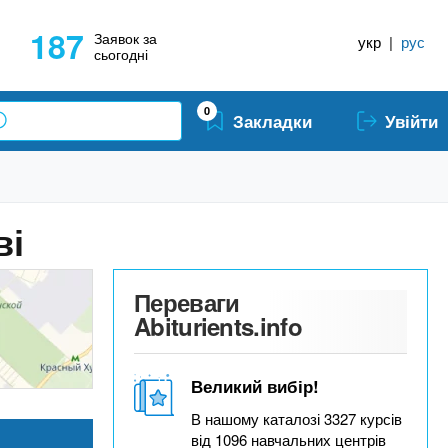
187
Заявок за
укр
|
рус
сьогодні
0
Закладки
Увійти
ві
Переваги
Abiturients.info
Великий вибір!
В нашому каталозі 3327 курсів
від 1096 навчальних центрів