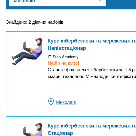
n
т
и
е
х
t
р
з
і
Знайдено: 2 діючих наборів
а
а
s
л
к
Курс кібербезпеки та мережевих т
у
л
.
Напівстаціонар
а
IT Step Academy
д
i
Набір на курс!
Станьте фахівцем з кібербезпеки за 1,5 ро
і
хмарні технології. Міжнародні сертифікати
в
n
f
Миколаїв
o
Курс кібербезпеки та мережевих т
Стаціонар