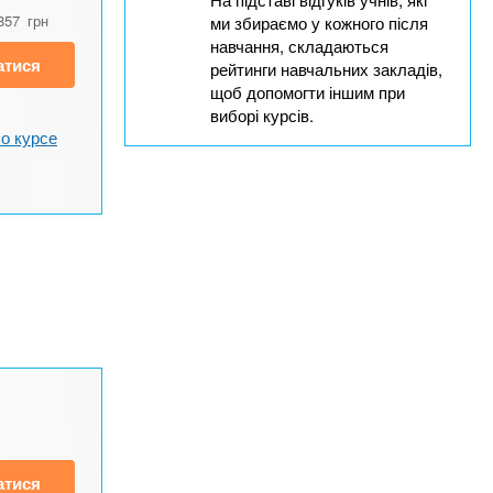
857
грн
ми збираємо у кожного після
навчання, складаються
атися
рейтинги навчальних закладів,
щоб допомогти іншим при
виборі курсів.
о курсе
атися