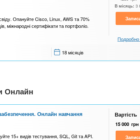
В місяць:
3 
Запис
свіду. Опануйте Cisco, Linux, AWS та 70%
ів, міжнародні сертифікати та портфоліо.
Подробно 
18 місяців
си Онлайн
 забезпечення. Онлайн навчання
Вартість
15 000
грн
те 15+ видів тестування, SQL, Git та API.
Запис