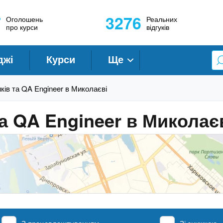
7
3276
Оголошень
Реальних
про курси
відгуків
джі
Курси
Ще
ків та QA Engineer в Миколаєві
а QA Engineer в Миколає