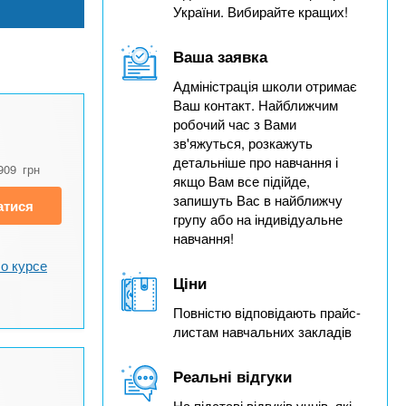
України. Вибирайте кращих!
Ваша заявка
Адміністрація школи отримає
Ваш контакт. Найближчим
робочий час з Вами
зв'яжуться, розкажуть
детальніше про навчання і
909
грн
якщо Вам все підійде,
запишуть Вас в найближчу
атися
групу або на індивідуальне
навчання!
о курсе
Ціни
Повністю відповідають прайс-
листам навчальних закладів
Реальні відгуки
На підставі відгуків учнів, які