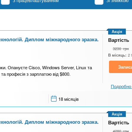
З працевлаштуванням
Зі знижкою
Акція
ехнологій. Диплом міжнародного зразка.
Вартість
3230
грн
В місяць:
2 
Запис
ки. Опануєте Cisco, Windows Server, Linux та
 та професія з зарплатою від $800.
Подробно 
18 місяців
Акція
ехнологій. Диплом міжнародного зразка.
Вартість
4280
грн