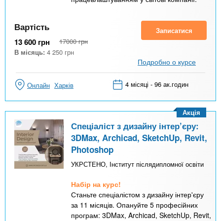
Вартість
Записатися
13 600
грн
17000
грн
В місяць:
4 250
грн
Подробно о курсе
4 місяці - 96 ак.годин
Онлайн
Харків
Акція
Спеціаліст з дизайну інтер’‎єру:
3DMax, Archicad, SketchUp, Revit,
Photoshop
УКРСТЕНО, Інститут післядипломної освіти
Набір на курс!
Станьте спеціалістом з дизайну інтер'єру
за 11 місяців. Опануйте 5 професійних
програм: 3DMax, Archicad, SketchUp, Revit,