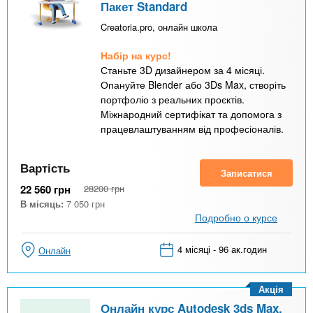
Пакет Standard
Creatoria.pro, онлайн школа
Набір на курс!
Станьте 3D дизайнером за 4 місяці.
Опануйте Blender або 3Ds Max, створіть
портфоліо з реальних проєктів.
Міжнародний сертифікат та допомога з
працевлаштуванням від професіоналів.
Вартість
Записатися
22 560
грн
28200
грн
В місяць:
7 050
грн
Подробно о курсе
4 місяці - 96 ак.годин
Онлайн
Акція
Онлайн курс Autodesk 3ds Max.