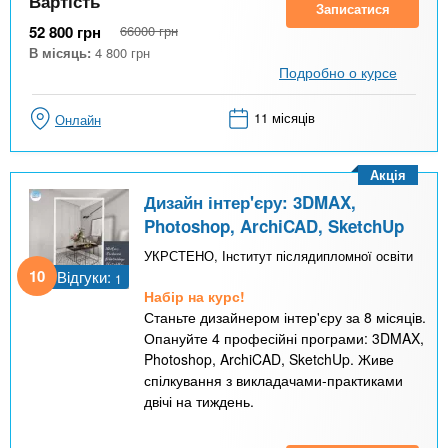
Вартість
Записатися
52 800
грн
66000
грн
В місяць:
4 800
грн
Подробно о курсе
11 місяців
Онлайн
Акція
Дизайн інтер'єру: 3DMAX,
Photoshop, ArchiCAD, SketchUp
УКРСТЕНО, Інститут післядипломної освіти
10
Відгуки:
1
Набір на курс!
Станьте дизайнером інтер'єру за 8 місяців.
Опануйте 4 професійні програми: 3DMAX,
Photoshop, ArchiCAD, SketchUp. Живе
спілкування з викладачами-практиками
двічі на тиждень.