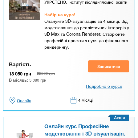
УКРСТЕНО, Інститут післядипломної освіти
Набір на курс!
Опануйте 3D-візуалізацію за 4 місяці. Від
моделювання до реалістичних інтерєрів у
3D Max та Corona Renderer. Створюйте
професійні проєкти з нуля до фінального
рендерингу.
Вартість
Записатися
18 050
грн
22560
грн
В місяць:
5 080
грн
Подробно о курсе
4 місяці
Онлайн
Акція
Онлайн курс Професійне
моделювання і 3D візуалізація.