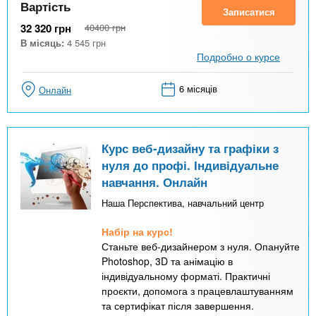
Вартість
Записатися
32 320
грн
40400
грн
В місяць:
4 545
грн
Подробно о курсе
6 місяців
Онлайн
Курс веб-дизайну та графіки з
нуля до профі. Індивідуальне
навчання. Онлайн
Наша Перспектива, навчальний центр
Набір на курс!
Станьте веб-дизайнером з нуля. Опануйте
Photoshop, 3D та анімацію в
індивідуальному форматі. Практичні
проєкти, допомога з працевлаштуванням
та сертифікат після завершення.