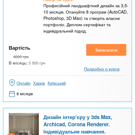
Професійний ландшафтний дизайн за 3,5-
10 місяців. Опануйте 8 програм (AutoCAD,
Photoshop, 3D Max) та створіть власне
портфоліо. Диплом-сертифікат та
індивідуальний підхід.
Вартість
Записатися
4000
грн
В місяць:
3 500
грн
Подробно о курсе
Онлайн
Харків
Київський
8 місяців
Дизайн інтерʼєру у 3ds Max,
Archicad, Corona Renderer.
Індивідуальне навчання.