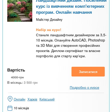
Ландшафтний дизайн. Посилений
курс із вивченням комп'ютерних
програм. Онлайн навчання
Майстер Дизайну
Набір на курс!
Станьте ландшафтним дизайнером за 3,5-
10 місяців. Опануйте AutoCAD, Photoshop
та 3D Max для створення професійних
проєктів. Диплом-сертифікат та власне
портфоліо для старту кар'єри.
Вартість
Записатися
4000
грн
В місяць:
3 500
грн
Подробно о курсе
Онлайн
Харків
Київський
10 місяців