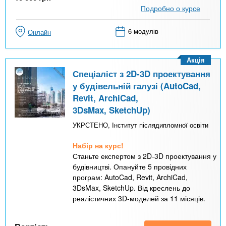
Подробно о курсе
6 модулів
Онлайн
Акція
Спеціаліст з 2D-3D проектування
у будівельній галузі (AutoCad,
Revit, ArchiCad,
3DsMax, SketchUp)
УКРСТЕНО, Інститут післядипломної освіти
Набір на курс!
Станьте експертом з 2D-3D проектування у
будівництві. Опануйте 5 провідних
програм: AutoCad, Revit, ArchiCad,
3DsMax, SketchUp. Від креслень до
реалістичних 3D-моделей за 11 місяців.