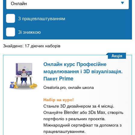
n
е
и
р
Приватні школи
х
t
і
З працевлаштуванням
а
з
л
MBA
а
s
Зі знижкою
у
к
.
л
Знайдено: 17 діючих наборів
Онлайн курси
а
Акція
i
д
Онлайн курс Професійне
За кордоном
моделювання і 3D візуалізація.
і
Пакет Prime
n
в
Creatoria.pro, онлайн школа
f
Набір на курс!
Станьте 3D дизайнером за 4 місяці.
o
Опануйте Blender або 3Ds Max, створіть
портфоліо з реальних проєктів.
Міжнародний сертифікат та допомога з
працевлаштуванням.