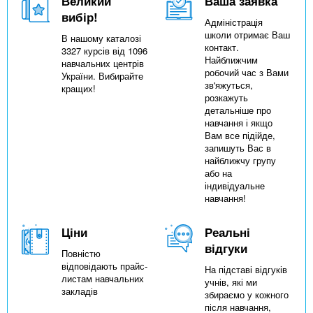
Великий
Ваша заявка
вибір!
Адміністрація
школи отримає Ваш
В нашому каталозі
контакт.
3327 курсів від 1096
Найближчим
навчальних центрів
робочий час з Вами
України. Вибирайте
зв'яжуться,
кращих!
розкажуть
детальніше про
навчання і якщо
Вам все підійде,
запишуть Вас в
найближчу групу
або на
індивідуальне
навчання!
Ціни
Реальні
відгуки
Повністю
відповідають прайс-
На підставі відгуків
листам навчальних
учнів, які ми
закладів
збираємо у кожного
після навчання,