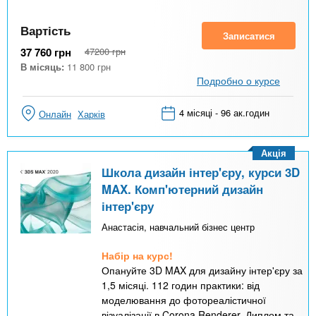
Вартість
Записатися
37 760
грн
47200
грн
В місяць:
11 800
грн
Подробно о курсе
4 місяці - 96 ак.годин
Онлайн
Харків
Акція
Школа дизайн інтер'єру, курси 3D
MAX. Комп'ютерний дизайн
інтер'єру
Анастасія, навчальний бізнес центр
Набір на курс!
Опануйте 3D MAX для дизайну інтер'єру за
1,5 місяці. 112 годин практики: від
моделювання до фотореалістичної
візуалізації в Corona Renderer. Диплом та