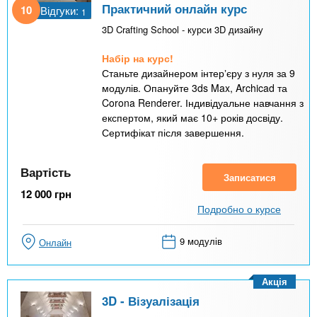
Практичний онлайн курс
10
Відгуки:
1
3D Crafting School - курси 3D дизайну
Набір на курс!
Станьте дизайнером інтерʼєру з нуля за 9
модулів. Опануйте 3ds Max, Archicad та
Corona Renderer. Індивідуальне навчання з
експертом, який має 10+ років досвіду.
Сертифікат після завершення.
Вартість
Записатися
12 000
грн
Подробно о курсе
9 модулів
Онлайн
Акція
3D - Візуалізація