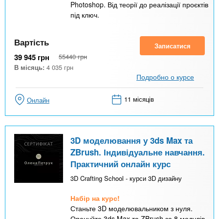
Photoshop. Від теорії до реалізації проєктів
під ключ.
Вартість
Записатися
39 945
грн
55440
грн
В місяць:
4 035
грн
Подробно о курсе
11 місяців
Онлайн
3D моделювання у 3ds Max та
ZBrush. Індивідуальне навчання.
Практичний онлайн курс
3D Crafting School - курси 3D дизайну
Набір на курс!
Станьте 3D моделювальником з нуля.
Опануйте 3ds Max та ZBrush за 8 модулів,