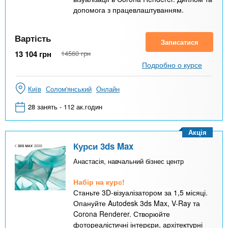
допомога з працевлаштуванням.
Вартість
Записатися
13 104
грн
14560
грн
Подробно о курсе
Київ
Солом'янський
Онлайн
28 занять - 112 ак.годин
Акція
Курси 3ds Max
Анастасія, навчальний бізнес центр
Набір на курс!
Станьте 3D-візуалізатором за 1,5 місяці.
Опануйте Autodesk 3ds Max, V-Ray та
Corona Renderer. Створюйте
фотореалістичні інтерєри, архітектурні