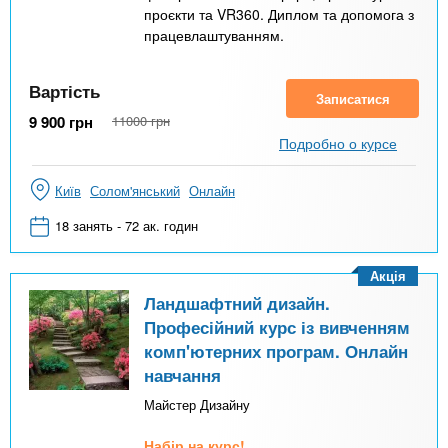
проєкти та VR360. Диплом та допомога з
працевлаштуванням.
Вартість
Записатися
9 900
грн
11000
грн
Подробно о курсе
Київ
Солом'янський
Онлайн
18 занять - 72 ак. годин
Акція
Ландшафтний дизайн.
Професійний курс із вивченням
комп'ютерних програм. Онлайн
навчання
Майстер Дизайну
Набір на курс!