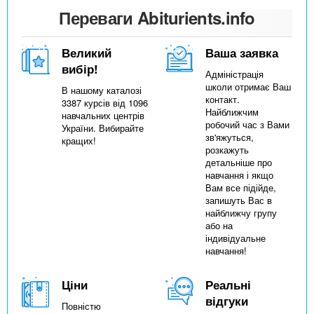
Переваги Abiturients.info
Великий
Ваша заявка
вибір!
Адміністрація
школи отримає Ваш
В нашому каталозі
контакт.
3387 курсів від 1096
Найближчим
навчальних центрів
робочий час з Вами
України. Вибирайте
зв'яжуться,
кращих!
розкажуть
детальніше про
навчання і якщо
Вам все підійде,
запишуть Вас в
найближчу групу
або на
індивідуальне
навчання!
Ціни
Реальні
відгуки
Повністю