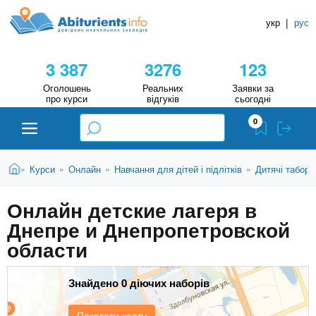
A
П
Д
е
укр
|
рус
о
b
р
в
е
3 387
3276
123
й
і
i
т
д
Оголошень
Реальних
Заявки за
и
про курси
відгуків
сьогодні
н
д
t
0
о
и
о
к
u
с
В
Н
Абітурієнту
Головна
Курси
Онлайн
Навчання для дітей і підлітків
Дитячі табори
»
»
»
»
н
и
о
а
r
є
в
Онлайн детские лагеря в
в
ЗВО (ВНЗ)
т
н
Днепре и Днепропетровской
у
ч
i
о
т
области
г
а
Коледжі
о
л
e
м
Знайдено 0 діючих наборів
ь
а
Курси
т
н
Показати карту