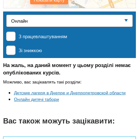
n
е
и
р
Приватні школи
х
t
і
а
з
л
MBA
а
s
у
З працевлаштуванням
к
.
л
Онлайн курси
Зі знижкою
а
i
д
На жаль, на даний момент у цьому розділі немає
За кордоном
опублікованих курсів.
і
n
в
Можливо, вас зацікавлять такі розділи:
Детские лагеря в Днепре и Днепропетровской области
f
Онлайн дитячі табори
o
Вас також можуть зацікавити: