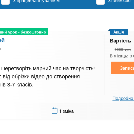
З працевлаштуванням
Зі знижкою
ший урок - безкоштовно
ший урок - безкоштовно
Акція
ей
Вартість
й
1000
грн
В місяць:
3 
Запис
Перетворіть марний час на творчість!
: від обрізки відео до створення
ів 3-7 класів.
Подробно 
1 зміна