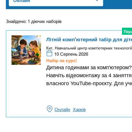
n
т
и
е
х
t
р
з
і
Знайдено: 1 діючих наборів
а
а
s
Пер
Пер
л
к
Літній комп'ютерний табір для діт
у
л
.
Кит, Навчальний центр комп'ютерних технологі
а
10 Серпень 2026
д
Набір на курс!
i
Дитина годинами за комп'ютером? 
і
Навчіть відеомонтажу за 4 заняття
в
n
власного YouTube-проєкту. Для учн
f
Онлайн
Харків
o