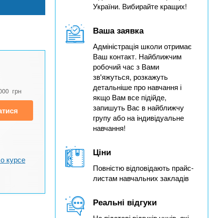
України. Вибирайте кращих!
Ваша заявка
Адміністрація школи отримає
Ваш контакт. Найближчим
робочий час з Вами
зв'яжуться, розкажуть
детальніше про навчання і
000
грн
якщо Вам все підійде,
запишуть Вас в найближчу
атися
групу або на індивідуальне
навчання!
Ціни
о курсе
Повністю відповідають прайс-
листам навчальних закладів
Реальні відгуки
На підставі відгуків учнів, які