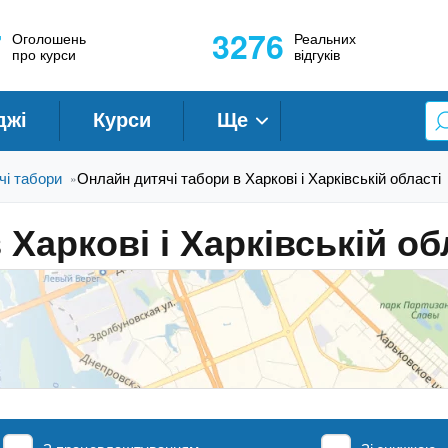
7
3276
Оголошень
Реальних
про курси
відгуків
джі
Курси
Ще
чі табори
Онлайн дитячі табори в Харкові і Харківській області
»
Харкові і Харківській об