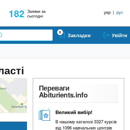
182
Заявки за
укр
|
рус
сьогодні
0
Закладки
Увійти
ласті
Переваги
Abiturients.info
Великий вибір!
В нашому каталозі 3327 курсів
від 1096 навчальних центрів