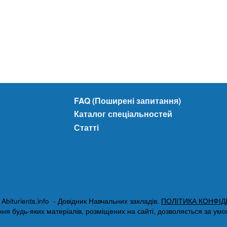
FAQ (Поширені запитання)
Каталог спеціальностей
Статті
biturients.info - Довідник Навчальних закладів.
ПОЛІТИКА КОНФІД
я будь-яких матеріалів, розміщених на сайті, дозволяється за умови