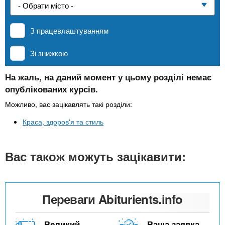
n
е
и
р
Приватні школи
х
t
і
З працевлаштуванням
а
з
л
MBA
а
s
Зі знижкою
у
к
.
л
На жаль, на даний момент у цьому розділі немає
Онлайн курси
опублікованих курсів.
а
i
д
Можливо, вас зацікавлять такі розділи:
За кордоном
і
Краса, здоров'я та стиль
n
в
Вас також можуть зацікавити:
f
o
Переваги Abiturients.info
Великий
Ваша заявка