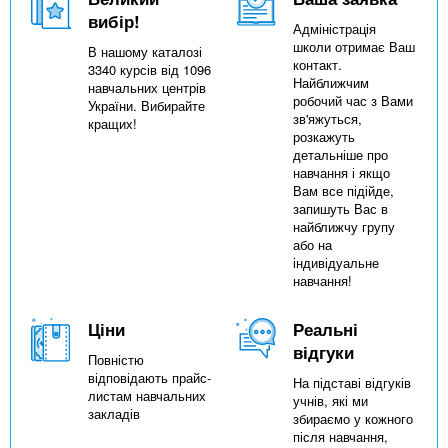
вибір!
Адміністрація
школи отримає Ваш
В нашому каталозі
контакт.
3340 курсів від 1096
Найближчим
навчальних центрів
робочий час з Вами
України. Вибирайте
зв'яжуться,
кращих!
розкажуть
детальніше про
навчання і якщо
Вам все підійде,
запишуть Вас в
найближчу групу
або на
індивідуальне
навчання!
Ціни
Реальні
відгуки
Повністю
відповідають прайс-
На підставі відгуків
листам навчальних
учнів, які ми
закладів
збираємо у кожного
після навчання,