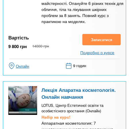
майстерності. Опануйте 6 різних технік для
обличчя, тіла та лікування шкірних
проблем за 8 занять. Повний курс з
практикою на моделях.
Вартість
Записатися
9 800
грн
14000
грн
Подробно о курсе
9 годин
Онлайн
Лекція Апаратна косметологія.
Онлайн навчання
LOTUS, Центр Естетичної освіти та
особистісного зростання (Онлайн)
Набір на курс!
Аппаратная косметология: 7