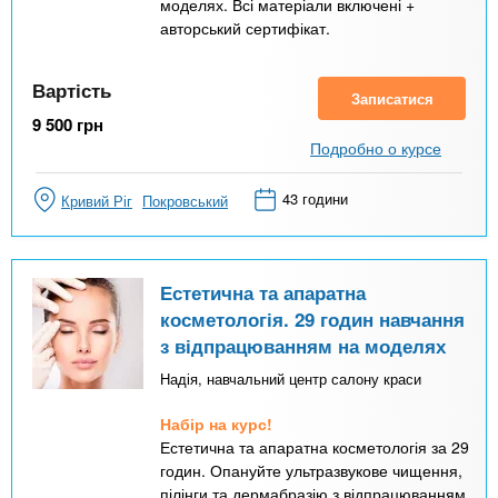
моделях. Всі матеріали включені +
авторський сертифікат.
Вартість
Записатися
9 500
грн
Подробно о курсе
43 години
Кривий Ріг
Покровський
Естетична та апаратна
косметологія. 29 годин навчання
з відпрацюванням на моделях
Надія, навчальний центр салону краси
Набір на курс!
Естетична та апаратна косметологія за 29
годин. Опануйте ультразвукове чищення,
пілінги та дермабразію з відпрацюванням