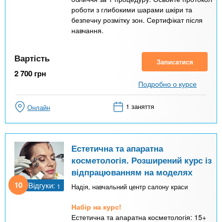
роботи з глибокими шарами шкіри та
безпечну розмітку зон. Сертифікат після
навчання.
Вартість
Записатися
2 700
грн
Подробно о курсе
1 заняття
Онлайн
Естетична та апаратна
косметологія. Розширений курс із
відпрацюванням на моделях
10
Відгуки:
1
Надія, навчальний центр салону краси
Набір на курс!
Естетична та апаратна косметологія: 15+