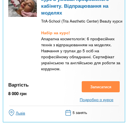
кабінету. Відпрацювання на
моделях
TriA-School (Tria Aesthetic Center) Beauty курси
Набір на курс!
Апаратна косметологія: 6 професійних
технік з відпрацюванням на моделях.
Навчання у групах до 5 осіб на
професійному обладнанні. Сертифікат
українською та англійською для роботи за
кордоном.
Вартість
Записатися
8 000
грн
Подробно о курсе
5 занять
Львів