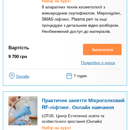
Набір на курс!
9 апаратних технік косметології з
міжнародним сертифікатом. Мікронідлінг,
SMAS-ліфтинг, Plasma pen та інші
процедури з детальним відео-розбором.
Необмежений доступ до матеріалів.
Вартість
Записатися
9 700
грн
Подробно о курсе
7 годин
Онлайн
Практичне заняття Мікроголковий
RF-ліфтинг. Онлайн навчання
LOTUS, Центр Естетичної освіти та
особистісного зростання (Онлайн)
Набір на курс!