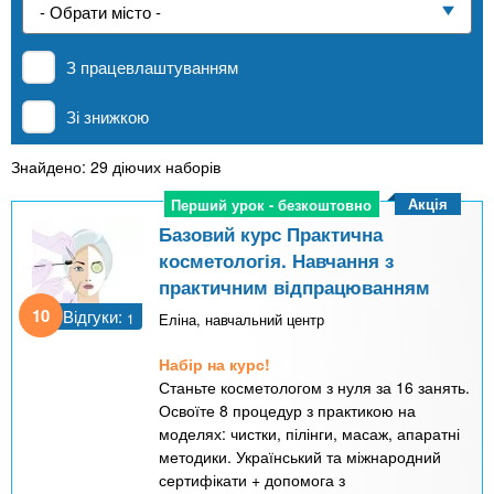
n
е
и
р
Приватні школи
х
t
і
З працевлаштуванням
а
з
л
MBA
а
s
Зі знижкою
у
к
.
л
Знайдено: 29 діючих наборів
Онлайн курси
а
Акція
Перший урок - безкоштовно
Перший урок - безкоштовно
i
д
Базовий курс Практична
За кордоном
косметологія. Навчання з
і
практичним відпрацюванням
n
в
10
Відгуки:
1
Еліна, навчальний центр
f
Набір на курс!
Станьте косметологом з нуля за 16 занять.
o
Освоїте 8 процедур з практикою на
моделях: чистки, пілінги, масаж, апаратні
методики. Український та міжнародний
сертифікати + допомога з