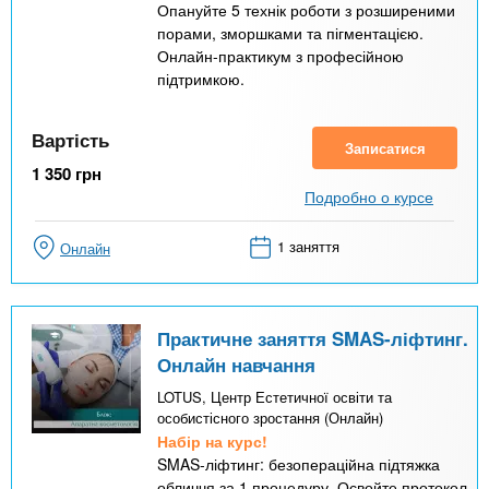
Опануйте 5 технік роботи з розширеними
порами, зморшками та пігментацією.
Онлайн-практикум з професійною
підтримкою.
Вартість
Записатися
1 350
грн
Подробно о курсе
1 заняття
Онлайн
Практичне заняття SMAS-ліфтинг.
Онлайн навчання
LOTUS, Центр Естетичної освіти та
особистісного зростання (Онлайн)
Набір на курс!
SMAS-ліфтинг: безопераційна підтяжка
обличчя за 1 процедуру. Освойте протокол