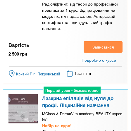
Радіоліфтинг: від теорії до професійної
практики за 1 курс. Відпрацювання на
моделях, які надає салон. Авторський
сертифікат та індивідуальний графік
навчання.
Вартість
Записатися
2 500
грн
Подробно о курсе
1 заняття
Кривий Ріг
Покровський
Перший урок - безкоштовно
Перший урок - безкоштовно
Лазерна епіляція від нуля до
профі. Ліцензійне навчання
MClass & DermaVita academy BEAUTY курси
№1
Набір на курс!