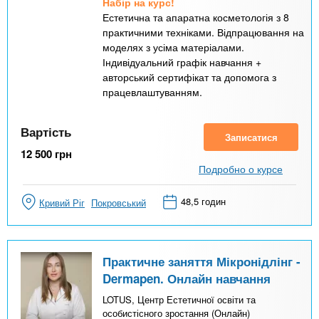
Набір на курс!
Естетична та апаратна косметологія з 8
практичними техніками. Відпрацювання на
моделях з усіма матеріалами.
Індивідуальний графік навчання +
авторський сертифікат та допомога з
працевлаштуванням.
Вартість
Записатися
12 500
грн
Подробно о курсе
48,5 годин
Кривий Ріг
Покровський
Практичне заняття Мікронідлінг -
Dermapen. Онлайн навчання
LOTUS, Центр Естетичної освіти та
особистісного зростання (Онлайн)