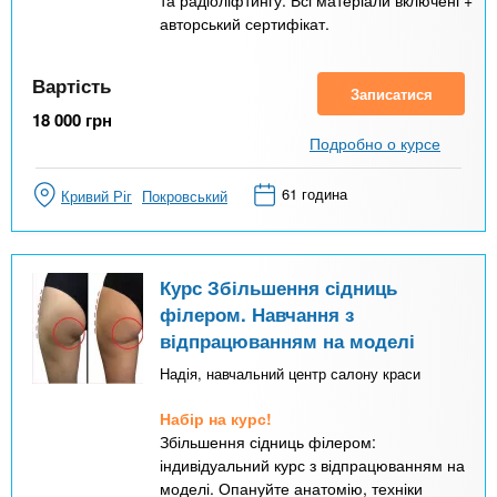
та радіоліфтингу. Всі матеріали включені +
авторський сертифікат.
Вартість
Записатися
18 000
грн
Подробно о курсе
61 година
Кривий Ріг
Покровський
Курс Збільшення сідниць
філером. Навчання з
відпрацюванням на моделі
Надія, навчальний центр салону краси
Набір на курс!
Збільшення сідниць філером:
індивідуальний курс з відпрацюванням на
моделі. Опануйте анатомію, техніки