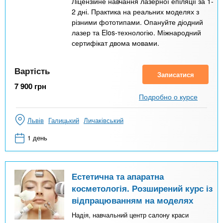
Ліцензійне навчання лазерної епіляції за 1-
2 дні. Практика на реальних моделях з
різними фототипами. Опануйте діодний
лазер та Elos-технологію. Міжнародний
сертифікат двома мовами.
Вартість
Записатися
7 900
грн
Подробно о курсе
Львів
Галицький
Личаківський
1 день
Естетична та апаратна
косметологія. Розширений курс із
відпрацюванням на моделях
Надія, навчальний центр салону краси