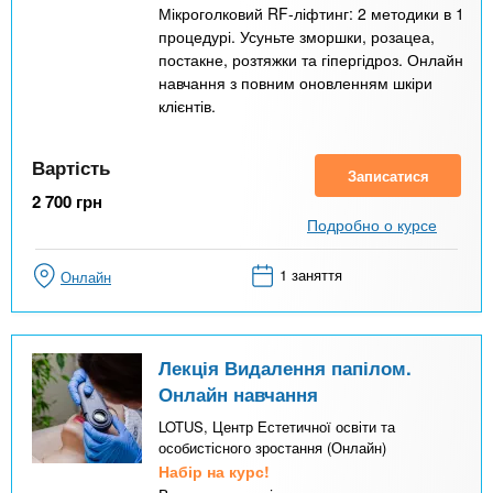
Мікроголковий RF-ліфтинг: 2 методики в 1
процедурі. Усуньте зморшки, розацеа,
постакне, розтяжки та гіпергідроз. Онлайн
навчання з повним оновленням шкіри
клієнтів.
Вартість
Записатися
2 700
грн
Подробно о курсе
1 заняття
Онлайн
Лекція Видалення папілом.
Онлайн навчання
LOTUS, Центр Естетичної освіти та
особистісного зростання (Онлайн)
Набір на курс!