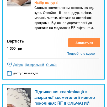
Набір на курс!
Станьте косметологом-естетом за один
курс. Освойте 15+ процедур: пілінги,
масажі, чистки, ліфтинг та антивікові
програми. Від основ дерматології до
практики на моделях з RF-ліфтингом.
Вартість
Записатися
1 300
грн
Подробно о курсе
Дніпро
Центральний
Онлайн
доступ назавжди
Підвищення кваліфікації з
апаратної косметології нового
покоління: RF ІГОЛЬЧАТИЙ