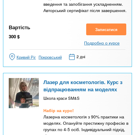
введення та запобігання ускладненням.
Авторський сертифікат після завершення.
Вартість
Записатися
300
$
Подробно о курсе
2 дні
Кривий Ріг
Покровський
Лазер для косметологів. Курс з
відпрацюванням на моделях
Школа краси SM&S
Набір на курс!
Лазерна косметологія з 90% практики на
моделях. Опануйте престижну професію в
групах по 4-5 осіб. Індивідуальний підхід,