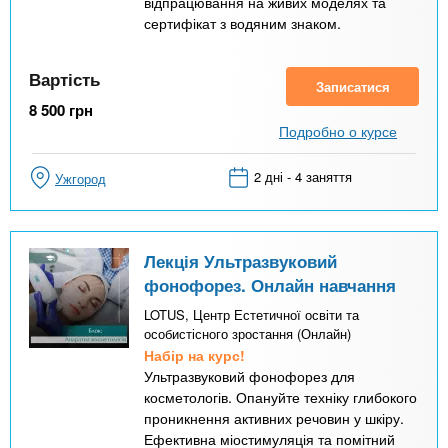
відпрацювання на живих моделях та
сертифікат з водяним знаком.
Вартість
Записатися
8 500
грн
Подробно о курсе
2 дні - 4 заняття
Ужгород
Лекція Ультразвуковий
фонофорез. Онлайн навчання
LOTUS, Центр Естетичної освіти та
особистісного зростання (Онлайн)
Набір на курс!
Ультразвуковий фонофорез для
косметологів. Опануйте техніку глибокого
проникнення активних речовин у шкіру.
Ефективна міостимуляція та помітний