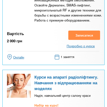
инновационных методик омоложения.
Освойте Дермапен, SMAS-лифтинг,
микроигольчатый RF и другие техники для
борьбы с возрастными изменениями кожи.
Работа с премиум-оборудованием.
Вартість
Записатися
2 000
грн
Подробно о курсе
1 заняття
Онлайн
Курси на апараті радіоліфтингу.
Навчання з відпрацюванням на
моделях
Надія, навчальний центр салону краси
Набір на курс!