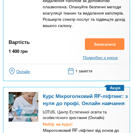
Видалення папілом за допомогою
плазмопена. Опануйте безпечні методи
коагуляції тканин та видалення капілярів.
Розширте спектр послуг та підвищте дохід
вашого салону.
Вартість
Записатися
1 400
грн
Подробно о курсе
1 заняття
Онлайн
Акція
Курс Мікроголковий RF-ліфтинг: з
нуля до профі. Онлайн навчання
LOTUS, Центр Естетичної освіти та
особистісного зростання (Онлайн)
Набір на курс!
Мікроголковий RF-ліфтинг від основ до