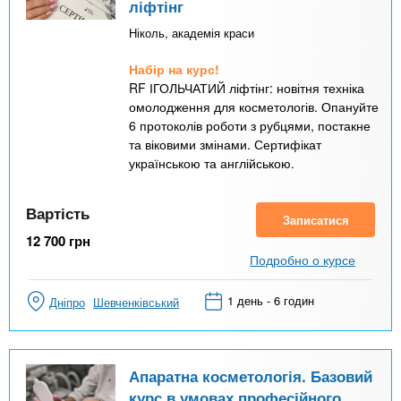
ліфтінг
Ніколь, академія краси
Набір на курс!
RF ІГОЛЬЧАТИЙ ліфтінг: новітня техніка
омолодження для косметологів. Опануйте
6 протоколів роботи з рубцями, постакне
та віковими змінами. Сертифікат
українською та англійською.
Вартість
Записатися
12 700
грн
Подробно о курсе
1 день - 6 годин
Дніпро
Шевченківський
Апаратна косметологія. Базовий
курс в умовах професійного