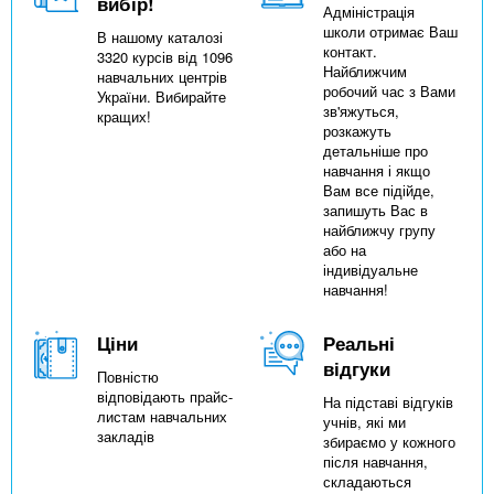
вибір!
Адміністрація
школи отримає Ваш
В нашому каталозі
контакт.
3320 курсів від 1096
Найближчим
навчальних центрів
робочий час з Вами
України. Вибирайте
зв'яжуться,
кращих!
розкажуть
детальніше про
навчання і якщо
Вам все підійде,
запишуть Вас в
найближчу групу
або на
індивідуальне
навчання!
Ціни
Реальні
відгуки
Повністю
відповідають прайс-
На підставі відгуків
листам навчальних
учнів, які ми
закладів
збираємо у кожного
після навчання,
складаються