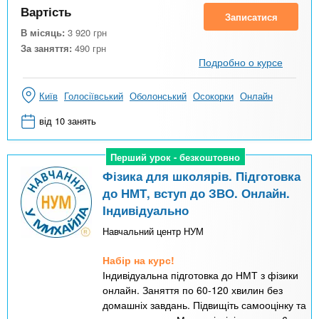
Вартість
Записатися
В місяць:
3 920
грн
За заняття:
490
грн
Подробно о курсе
Київ
Голосіївський
Оболонський
Осокорки
Онлайн
від 10 занять
Перший урок - безкоштовно
Перший урок - безкоштовно
Фізика для школярів. Підготовка
до НМТ, вступ до ЗВО. Онлайн.
Індивідуально
Навчальний центр НУМ
Набір на курс!
Індивідуальна підготовка до НМТ з фізики
онлайн. Заняття по 60-120 хвилин без
домашніх завдань. Підвищіть самооцінку та