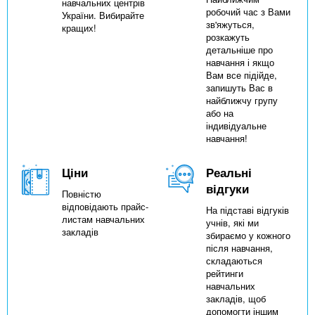
навчальних центрів
робочий час з Вами
України. Вибирайте
зв'яжуться,
кращих!
розкажуть
детальніше про
навчання і якщо
Вам все підійде,
запишуть Вас в
найближчу групу
або на
індивідуальне
навчання!
Ціни
Реальні
відгуки
Повністю
відповідають прайс-
На підставі відгуків
листам навчальних
учнів, які ми
закладів
збираємо у кожного
після навчання,
складаються
рейтинги
навчальних
закладів, щоб
допомогти іншим