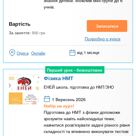
знання дитини. Можливі міні-групи до 6
учнів.
Вартість
Записатися
За заняття:
500
грн
Подробно о курсе
від 1 місяця
Одеса
Онлайн
Перший урок - безкоштовно
Перший урок - безкоштовно
Фізика НМТ
ЕНЕЙ школа, підготовка до НМТ/ЗНО
1 Вересень 2026
Набір на курс!
Підготовка до НМТ з фізики допоможе
зрозуміти навіть найскладніші теми,
навчитися розв'язувати задачі різного рівня
складності та впевнено виконувати тестові