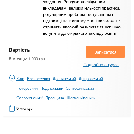
завдання. Завдяки досвідченим
викладачам, великій кількості практики,
регулярним пробним тестуванням і
підтримці на кожному етапі ви зможете
отримати високий результат та успішно
вступити до омріяного закладу освіти.
Вартість
Записатися
В місяць:
1 900
грн
Подробно о курсе
Київ
Воскресенка
Деснянський
Дніпровський
Печерський
Подільський
Святошинський
Солом'янський
Троєщина
Шевченківський
9 місяців