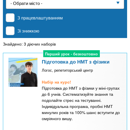
n
е
и
р
Приватні школи
х
t
і
З працевлаштуванням
а
з
л
MBA
а
s
Зі знижкою
у
к
.
л
Знайдено: 3 діючих наборів
Онлайн курси
а
Перший урок - безкоштовно
Перший урок - безкоштовно
i
д
Підготовка до НМТ з фізики
За кордоном
і
Логос, репетиторський центр
n
в
Набір на курс!
Підготовка до НМТ з фізики у міні-групах
f
до 6 учнів. Систематизуйте знання та
подолайте стрес на тестуванні.
Індивідуальна програма, пробні НМТ
o
минулих років та 100% шанс вступити до
омріяного вишу.