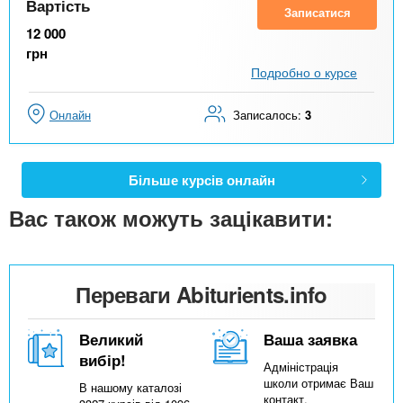
Вартість
Записатися
12 000
грн
Подробно о курсе
Онлайн
Записалось:
3
Більше курсів онлайн
Вас також можуть зацікавити:
Переваги Abiturients.info
Великий
Ваша заявка
вибір!
Адміністрація
школи отримає Ваш
В нашому каталозі
контакт.