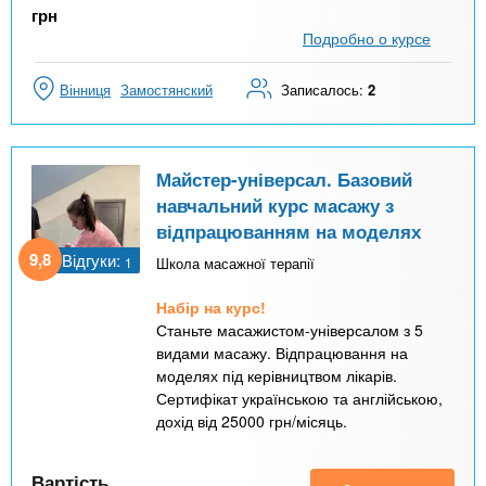
грн
Подробно о курсе
Вінниця
Замостянский
Записалось:
2
Майстер-універсал. Базовий
навчальний курс масажу з
відпрацюванням на моделях
9,8
Відгуки:
1
Школа масажної терапії
Набір на курс!
Станьте масажистом-універсалом з 5
видами масажу. Відпрацювання на
моделях під керівництвом лікарів.
Сертифікат українською та англійською,
дохід від 25000 грн/місяць.
Вартість