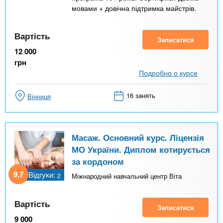
мовами + довічна підтримка майстрів.
Вартість
Записатися
12 000
грн
Подробно о курсе
16 занять
Вінниця
Масаж. Основний курс. Ліцензія
МО України. Диплом котирується
за кордоном
9,7
Відгуки:
2
Міжнародний навчальний центр Віта
Вартість
Записатися
9 000