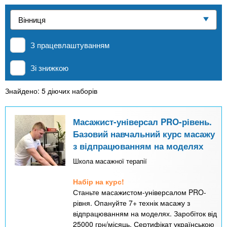
n
е
и
р
Приватні школи
х
t
і
а
з
л
З працевлаштуванням
MBA
а
s
у
к
Зі знижкою
.
л
Онлайн курси
а
Знайдено: 5 діючих наборів
i
д
За кордоном
і
Масажист-універсал PRO-рівень.
n
Базовий навчальний курс масажу
в
з відпрацюванням на моделях
f
Школа масажної терапії
Набір на курс!
o
Станьте масажистом-універсалом PRO-
рівня. Опануйте 7+ технік масажу з
відпрацюванням на моделях. Заробіток від
25000 грн/місяць. Сертифікат українською