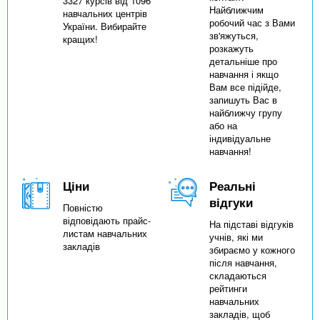
3327 курсів від 1096
Найближчим
навчальних центрів
робочий час з Вами
України. Вибирайте
зв'яжуться,
кращих!
розкажуть
детальніше про
навчання і якщо
Вам все підійде,
запишуть Вас в
найближчу групу
або на
індивідуальне
навчання!
Ціни
Реальні
відгуки
Повністю
відповідають прайс-
На підставі відгуків
листам навчальних
учнів, які ми
закладів
збираємо у кожного
після навчання,
складаються
рейтинги
навчальних
закладів, щоб