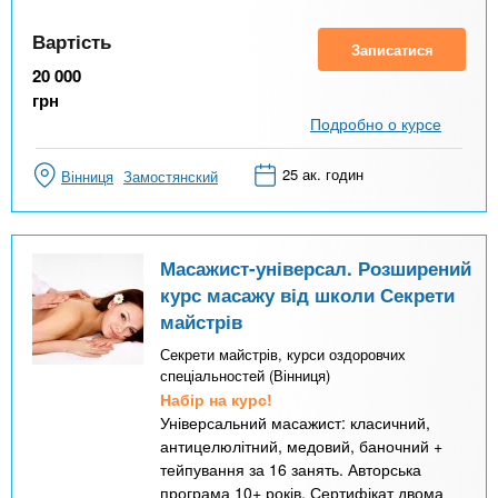
Вартість
Записатися
20 000
грн
Подробно о курсе
25 ак. годин
Вінниця
Замостянский
Масажист-універсал. Розширений
курс масажу від школи Секрети
майстрів
Секрети майстрів, курси оздоровчих
спеціальностей (Вінниця)
Набір на курс!
Універсальний масажист: класичний,
антицелюлітний, медовий, баночний +
тейпування за 16 занять. Авторська
програма 10+ років. Сертифікат двома