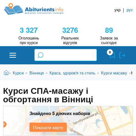
A
П
Д
е
укр
|
рус
о
b
р
в
е
3 327
3276
89
й
і
i
т
д
Оголошень
Реальних
Заявок за
и
про курси
відгуків
сьогодні
н
д
t
0
о
и
о
к
u
с
В
Н
Абітурієнту
Головна
Ку
Курси
Вінниця
Краса, здоров'я та стиль
Курси масажу
»
»
»
»
»
н
и
о
а
r
є
в
Курси СПА-масажу і
в
ЗВО (ВНЗ)
т
н
обгортання в Вінниці
у
ч
i
о
т
г
а
Коледжі
о
Знайдено 5 діючих наборів
л
e
м
ь
а
Курси
Показати карту
т
н