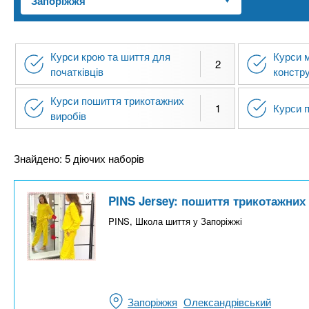
n
т
и
е
х
t
р
з
і
Курси крою та шиття для
Курси 
а
а
2
s
початківців
констр
л
к
у
Курси пошиття трикотажних
л
.
1
Курси 
виробів
а
д
i
Знайдено: 5 діючих наборів
і
в
n
PINS Jersey: пошиття трикотажних
f
PINS, Школа шиття у Запоріжжі
o
Запоріжжя
Олександрівський