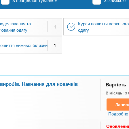
З працевлаштуванням
Зі знижкою
моделювання та
Курси пошиття верхнього
1
уювання одягу
одягу
пошиття нижньої білизни
1
 виробів. Навчання для новачків
Вартість
В місяць:
3 
Запис
Подробно 
Оновлений