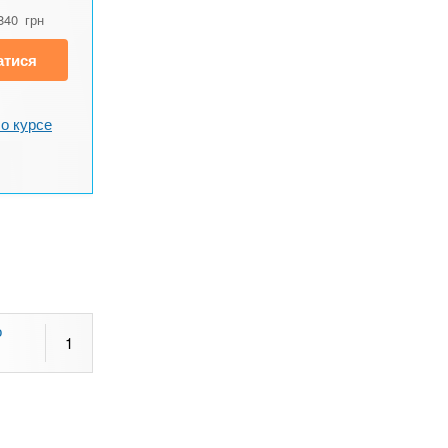
840
грн
атися
о курсе
о
1