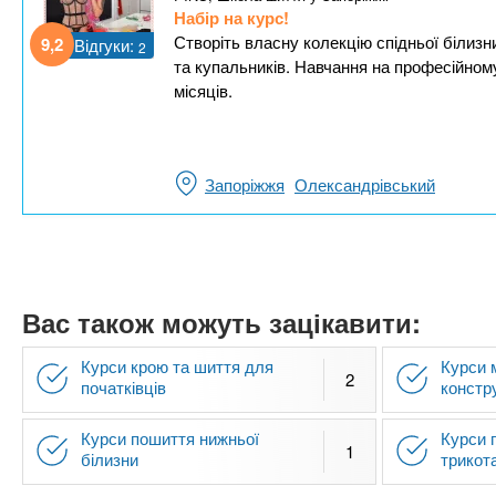
Набір на курс!
Створіть власну колекцію спідньої білизни
9,2
Відгуки:
2
та купальників. Навчання на професійному
місяців.
Запоріжжя
Олександрівський
Вас також можуть зацікавити:
Курси крою та шиття для
Курси 
2
початківців
констр
Курси пошиття нижньої
Курси 
1
білизни
трикот