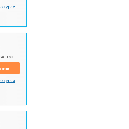
о курсе
240
грн
атися
о курсе