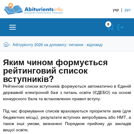
A
П
Д
е
укр
|
рус
о
b
р
в
е
0
й
і
i
т
д
и
В
Абітурієнту
Головна
Абітурієнту 2026 на допомогу: питання - відповіді
»
н
д
t
и
о
и
є
Яким чином формується
о
ЗВО (ВНЗ)
т
к
u
с
рейтинговий список
у
Н
н
т
вступників?
о
а
Коледжі
r
в
Рейтингові списки вступників формуються автоматично в Єдиній
в
н
державній електронній базі з питань освіти (ЄДЕБО) на основі
ч
i
о
Курси
конкурсного бала та встановлених правил вступу.
г
а
о
Під час формування списків враховуються пріоритети заяв (для
л
e
м
Приватні школи
бюджетних місць), результати вступних випробувань або НМТ, а
ь
а
також інші умови, визначені Порядком прийому до закладів
т
н
вищої освіти.