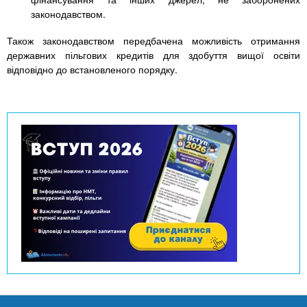
n
MBA
е
и
законодавством.
р
х
t
і
Також законодавством передбачена можливість отримання
Онлайн курси
а
з
державних пільгових кредитів для здобуття вищої освіти
л
а
s
відповідно до встановленого порядку.
у
к
За кордоном
.
л
а
i
д
і
n
в
f
o