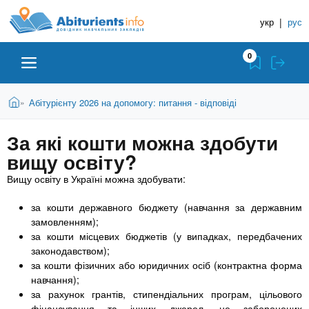
A
П
Д
е
укр
|
рус
о
b
р
в
е
0
й
і
i
т
д
и
В
Абітурієнту
Головна
Абітурієнту 2026 на допомогу: питання - відповіді
»
н
д
t
и
о
и
є
За які кошти можна здобути
о
ЗВО (ВНЗ)
т
к
u
с
вищу освіту?
у
Н
н
т
Вищу освіту в Україні можна здобувати:
о
а
Коледжі
r
в
в
за кошти державного бюджету (навчання за державним
н
ч
замовленням);
i
о
Курси
за кошти місцевих бюджетів (у випадках, передбачених
г
а
законодавством);
о
л
e
за кошти фізичних або юридичних осіб (контрактна форма
м
Приватні школи
ь
навчання);
а
за рахунок грантів, стипендіальних програм, цільового
т
н
фінансування та інших джерел, не заборонених