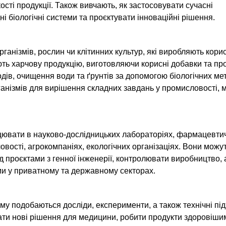
сті продукції. Також вивчають, як застосовувати сучасні
ні біологічні системи та проєктувати інноваційні рішення.
ганізмів, рослин чи клітинних культур, які виробляють кори
ють харчову продукцію, виготовляючи корисні добавки та про
ів, очищення води та ґрунтів за допомогою біологічних мет
анізмів для вирішення складних завдань у промисловості, 
працювати в науково-дослідницьких лабораторіях, фармацевти
овості, агрокомпаніях, екологічних організаціях. Вони можу
 проєктами з генної інженерії, контролювати виробництво, 
ми у приватному та державному секторах.
му подобаються досліди, експерименти, а також технічні пі
ти нові рішення для медицини, робити продукти здоровіши