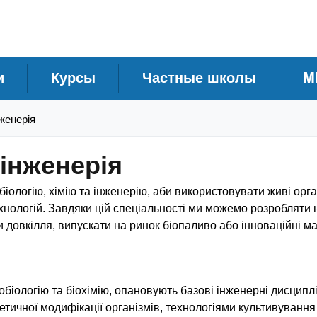
и
Курсы
Частные школы
M
нженерія
оінженерія
біологію, хімію та інженерію, аби використовувати живі орга
хнологій. Завдяки цій спеціальності ми можемо розробляти н
довкілля, випускати на ринок біопаливо або інноваційні ма
робіологію та біохімію, опановують базові інженерні дисципл
тичної модифікації організмів, технологіями культивування 