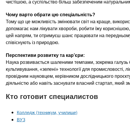
чистішою, а суспільство більш забезпеченим натуральни
Чому варто обрати цю спеціальність?
Тому що це можливість змінювати світ на краще, викорис
допомагає нам лікувати хвороби, робити їжу кориснішою
цей напрям, ти отримуєш шанс працювати на передньому к
співіснують із природою.
Перспективи розвитку та кар’єри:
Наука розвивається шаленими темпами, зокрема галузь бі
культивування, «зелені» технології для промисловості, л
провідним науковцем, керівником дослідницького проєкту
діяльністю або навіть заснувати власний стартап, який з
Кто готовит специалистов
Колледж (техникум, училище)
ВУЗ