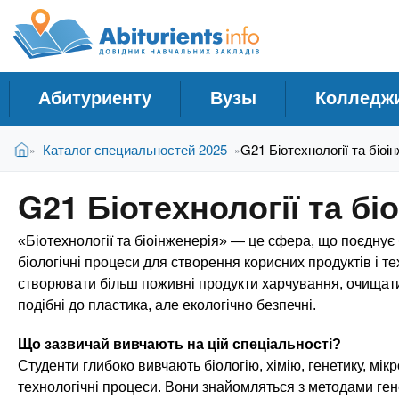
A
С
П
е
п
b
р
р
е
а
й
i
Абитуриенту
Вузы
Колледж
в
т
и
о
t
В
к
Главная
Каталог специальностей 2025
G21 Біотехнології та біоі
»
»
ч
ы
о
н
з
с
u
G21 Біотехнології та бі
д
н
и
е
о
к
r
«Біотехнології та біоінженерія» — це сфера, що поєднує 
с
в
У
ь
н
біологічні процеси для створення корисних продуктів і те
ч
о
створювати більш поживні продукти харчування, очищати 
i
м
е
подібні до пластика, але екологічно безпечні.
у
б
e
с
Що зазвичай вивчають на цій спеціальності?
н
о
Студенти глибоко вивчають біологію, хімію, генетику, мік
ы
д
технологічні процеси. Вони знайомляться з методами гене