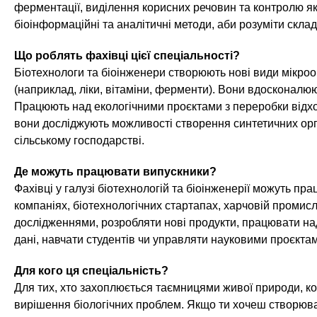
n
е
х
ферментації, виділення корисних речовин та контролю яко
р
з
біоінформаційні та аналітичні методи, аби розуміти склад
t
ж
а
а
Що роблять фахівці цієї спеціальності?
н
в
s
Біотехнологи та біоінженери створюють нові види мікроор
и
е
(наприклад, ліки, вітаміни, ферменти). Вони вдосконалю
ю
д
.
Працюють над екологічними проєктами з переробки відход
е
вони досліджують можливості створення синтетичних орг
сільському господарстві.
н
i
и
Де можуть працювати випускники?
й
n
Фахівці у галузі біотехнологій та біоінженерії можуть 
компаніях, біотехнологічних стартапах, харчовій промисл
f
дослідженнями, розробляти нові продукти, працювати над
дані, навчати студентів чи управляти науковими проєкта
o
Для кого ця спеціальність?
Для тих, хто захоплюється таємницями живої природи, ко
вирішення біологічних проблем. Якщо ти хочеш створюва