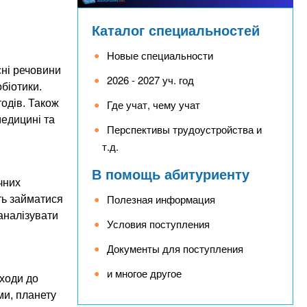
Каталог специальностей
Новые специальности
сні речовини
2026 - 2027 уч. год
біотики.
одів. Також
Где учат, чему учат
медицині та
Перспективы трудоустройства и
т.д.
В помощь абитуриенту
чних
Полезная информация
ть займатися
аналізувати
Условия поступления
Документы для поступления
и многое другое
дходи до
ми, планету