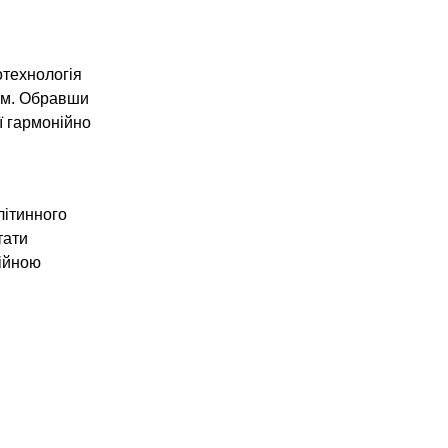
.
отехнологія
ним. Обравши
ї гармонійно
літинного
тати
ційною