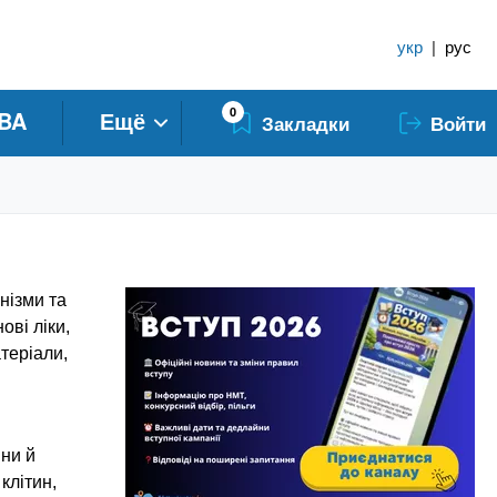
укр
|
рус
0
BA
Ещё
Закладки
Войти
нізми та
ові ліки,
теріали,
іни й
клітин,