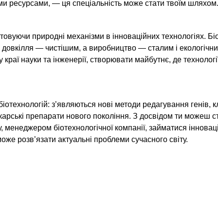
ми ресурсами, — ця спеціальність може стати твоїм шляхом
товуючи природні механізми в інноваційних технологіях. Бі
, довкілля — чистішим, а виробництво — сталим і екологіч
раї науки та інженерії, створювати майбутнє, де технологі
отехнологій: з’являються нові методи редагування генів, к
ікарські препарати нового покоління. З досвідом ти можеш с
, менеджером біотехнологічної компанії, займатися іннова
може розв’язати актуальні проблеми сучасного світу.