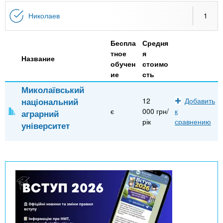
n
MBA
р
х
ж
Николаев
1
з
t
а
Онлайн курсы
н
а
Беспла
Средня
и
в
s
тное
я
ю
Название
е
За рубежом
обучен
стоимо
ие
сть
.
д
Миколаївський
е
національний
12
Добавить
i
н
є
000 грн/
к
аграрний
и
рік
сравнению
університет
n
й
f
o