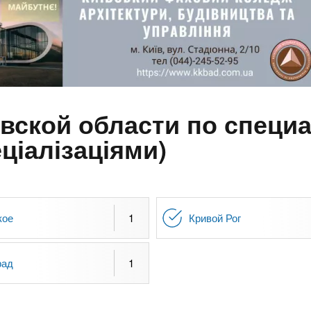
ской области по специа
ціалізаціями)
кое
1
Кривой Рог
рад
1