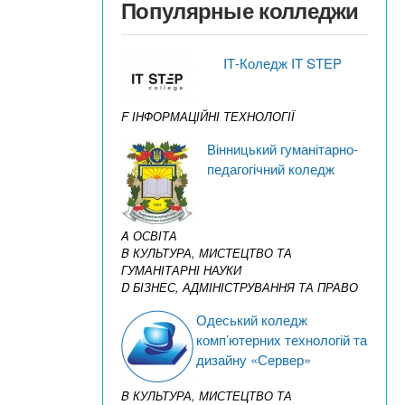
Популярные колледжи
IТ-Коледж IT STEP
F ІНФОРМАЦІЙНІ ТЕХНОЛОГІЇ
Вінницький гуманітарно-
педагогічний коледж
A ОСВІТА
B КУЛЬТУРА, МИСТЕЦТВО ТА
ГУМАНІТАРНІ НАУКИ
D БІЗНЕС, АДМІНІСТРУВАННЯ ТА ПРАВО
Одеський коледж
комп’ютерних технологій та
дизайну «Сервер»
B КУЛЬТУРА, МИСТЕЦТВО ТА