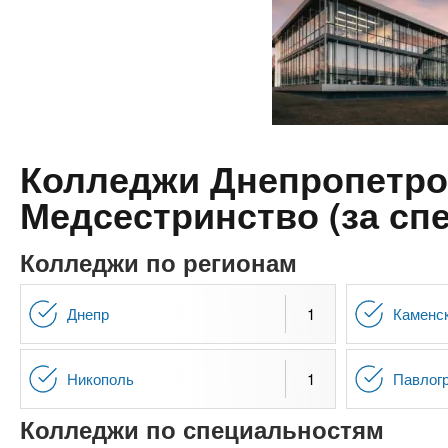
n
е
х
р
з
t
ж
а
а
н
в
s
и
е
ю
д
.
Колледжи Днепропетров
е
Медсестринство (за спе
н
i
и
Колледжи по регионам
й
n
Днепр
1
Каменс
f
o
Никополь
1
Павлог
Колледжи по специальностям