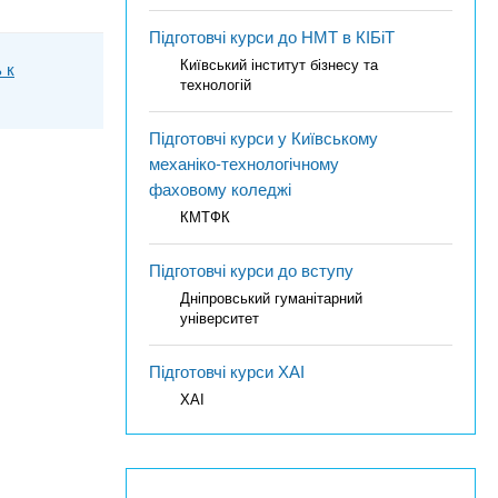
Підготовчі курси до НМТ в КІБіТ
Київський інститут бізнесу та
 к
технологій
Підготовчі курси у Київському
механіко-технологічному
фаховому коледжі
КМТФК
Підготовчі курси до вступу
Дніпровський гуманітарний
університет
Підготовчі курси ХАІ
ХАІ