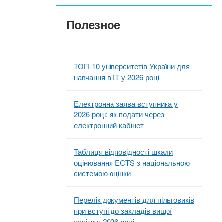
Полезное
ТОП-10 університетів України для
навчання в ІТ у 2026 році
Електронна заява вступника у
2026 році: як подати через
електронний кабінет
Таблиця відповідності шкали
оцінювання ECTS з національною
системою оцінки
Перелік документів для пільговиків
при вступі до закладів вищої
освіти у 2026 році