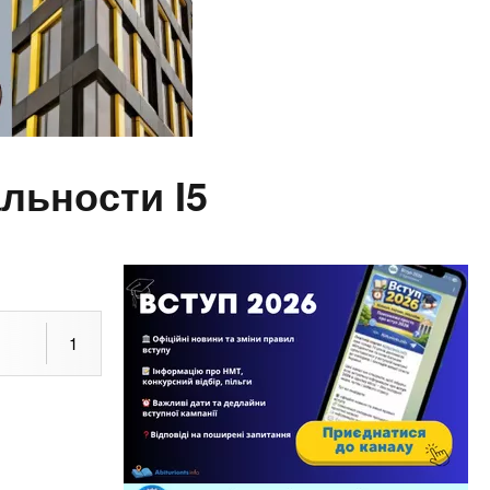
льности I5
1