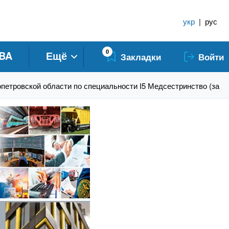
укр
|
рус
0
BA
Ещё
Закладки
Войти
етровской области по специальности I5 Медсестринство (за сп