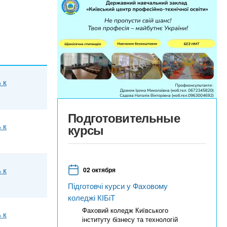
 к
Подготовительные
 к
курсы
 к
02 октября
Підготовчі курси у Фаховому
коледжі КІБіТ
Фаховий коледж Київського
 к
інституту бізнесу та технологій