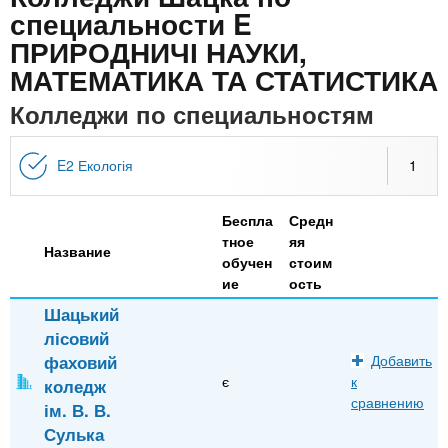
n
MBA
р
х
специальности E
ж
з
ПРИРОДНИЧІ НАУКИ,
t
а
Онлайн курсы
н
а
МАТЕМАТИКА ТА СТАТИСТИКА
и
в
s
Колледжи по специальностям
ю
е
За рубежом
.
д
E2 Екологія
1
е
i
н
Беспла
Средн
и
тное
яя
Название
n
обучен
стоим
й
ие
ость
Шацький
f
лісовий
фаховий
Добавить
o
є
к
коледж
сравнению
ім. В. В.
Сулька