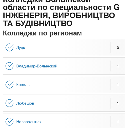
n
MBA
р
х
области по специальности G
ж
з
ІНЖЕНЕРІЯ, ВИРОБНИЦТВО
t
а
Онлайн курсы
н
а
ТА БУДІВНИЦТВО
и
в
s
Колледжи по регионам
ю
е
За рубежом
.
д
Луцк
5
е
i
н
Владимир-Волынский
1
и
n
й
Ковель
1
f
Любешов
1
o
Нововолынск
1