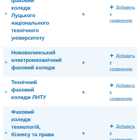
коледж
Добавить
є
к
Луцького
сравнению
національного
технічного
університету
Нововолинський
Добавить
електромеханічний
є
к
фаховий коледж
сравнению
Технічний
Добавить
фаховий
є
к
коледж ЛНТУ
сравнению
Фаховий
коледж
технологій,
Добавить
є
к
бізнесу та права
сравнению