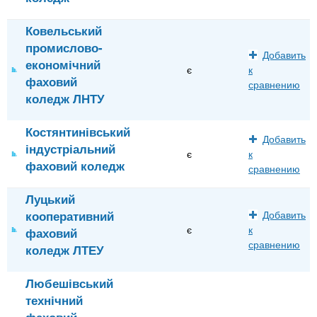
Ковельський
промислово-
Добавить
економічний
є
к
фаховий
сравнению
коледж ЛНТУ
Костянтинівський
Добавить
індустріальний
є
к
фаховий коледж
сравнению
Луцький
кооперативний
Добавить
є
к
фаховий
сравнению
коледж ЛТЕУ
Любешівський
технічний
фаховий