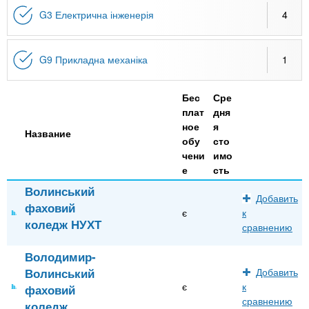
G3 Електрична інженерія
4
G9 Прикладна механіка
1
Бес
Сре
плат
дня
ное
я
Название
обу
сто
чени
имо
е
сть
Волинський
Добавить
фаховий
є
к
коледж НУХТ
сравнению
Володимир-
Волинський
Добавить
є
к
фаховий
сравнению
коледж