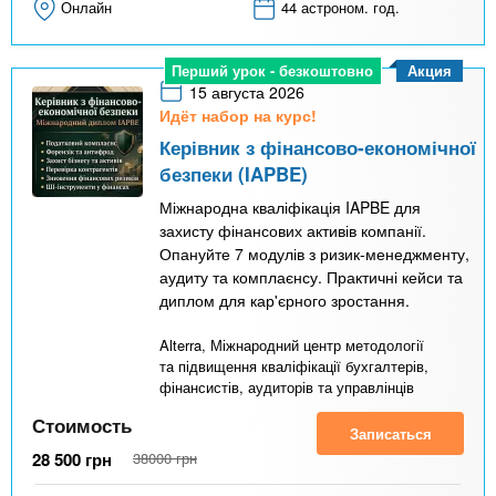
Онлайн
44 астроном. год.
Акция
Перший урок - безкоштовно
15 августа 2026
Идёт набор на курс!
Керівник з фінансово-економічної
безпеки (IAPBE)
Міжнародна кваліфікація IAPBE для
захисту фінансових активів компанії.
Опануйте 7 модулів з ризик-менеджменту,
аудиту та комплаєнсу. Практичні кейси та
диплом для кар'єрного зростання.
Alterra, Міжнародний центр методології
та підвищення кваліфікації бухгалтерів,
фінансистів, аудиторів та управлінців
Стоимость
Записаться
28 500
грн
38000
грн