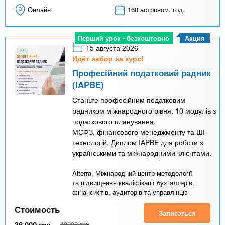
Онлайн
160 астроном. год.
Акция
Перший урок - безкоштовно
15 августа 2026
Идёт набор на курс!
Професійний податковий радник
(IAPBE)
Станьте професійним податковим
радником міжнародного рівня. 10 модулів з
податкового планування,
МСФЗ, фінансового менеджменту та ШІ-
технологій. Диплом IAPBE для роботи з
українськими та міжнародними клієнтами.
Alterra, Міжнародний центр методології
та підвищення кваліфікації бухгалтерів,
фінансистів, аудиторів та управлінців
Стоимость
Записаться
36 000
грн
48000
грн