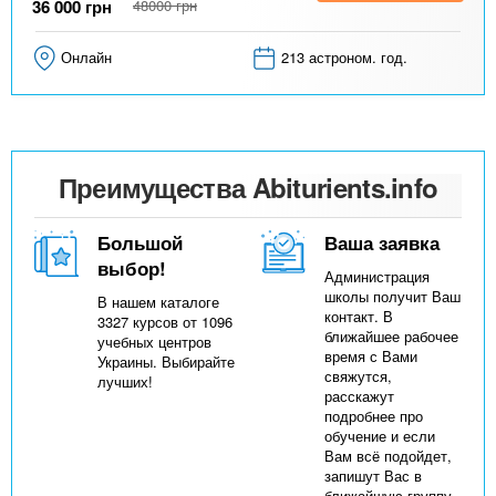
36 000
грн
48000
грн
Онлайн
213 астроном. год.
Преимущества Abiturients.info
Большой
Ваша заявка
выбор!
Администрация
школы получит Ваш
В нашем каталоге
контакт. В
3327 курсов от 1096
ближайшее рабочее
учебных центров
время с Вами
Украины. Выбирайте
свяжутся,
лучших!
расскажут
подробнее про
обучение и если
Вам всё подойдет,
запишут Вас в
ближайшую группу