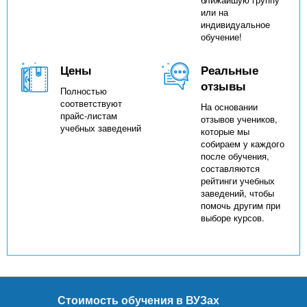
или на
индивидуальное
обучение!
Цены
Реальные
отзывы
Полностью
соответствуют
На основании
прайс-листам
отзывов учеников,
учебных заведений
которые мы
собираем у каждого
после обучения,
составляются
рейтинги учебных
заведений, чтобы
помочь другим при
выборе курсов.
Стоимость обучения в ВУЗах