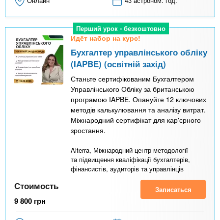
Онлайн
43 астроном. год.
Перший урок - безкоштовно
Идёт набор на курс!
Бухгалтер управлінського обліку
(IAPBE) (освітній захід)
Станьте сертифікованим Бухгалтером
Управлінського Обліку за британською
програмою IAPBE. Опануйте 12 ключових
методів калькулювання та аналізу витрат.
Міжнародний сертифікат для кар'єрного
зростання.
Alterra, Міжнародний центр методології
та підвищення кваліфікації бухгалтерів,
фінансистів, аудиторів та управлінців
Стоимость
Записаться
9 800
грн