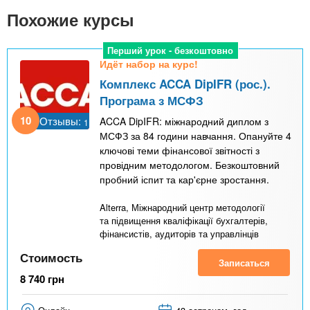
n
MBA
р
х
Похожие курсы
ж
з
t
а
Онлайн курсы
н
а
Перший урок - безкоштовно
и
Идёт набор на курс!
в
s
ю
Комплекс ACCA DipIFR (рос.).
е
За рубежом
Програма з МСФЗ
.
д
10
Отзывы:
ACCA DipIFR: міжнародний диплом з
1
е
МСФЗ за 84 години навчання. Опануйте 4
i
н
ключові теми фінансової звітності з
и
провідним методологом. Безкоштовний
пробний іспит та кар'єрне зростання.
n
й
Alterra, Міжнародний центр методології
f
та підвищення кваліфікації бухгалтерів,
фінансистів, аудиторів та управлінців
Стоимость
o
Записаться
8 740
грн