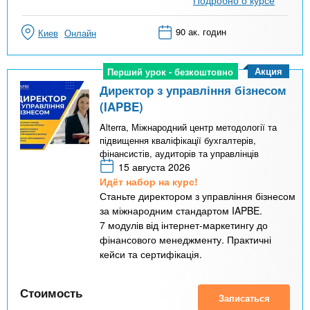
Подробно о курсе
90 ак. годин
Киев
Онлайн
Акция
Перший урок - безкоштовно
Перший урок - безкоштовно
Директор з управління бізнесом
(IAPBE)
Alterra, Міжнародний центр методології та
підвищення кваліфікації бухгалтерів,
фінансистів, аудиторів та управлінців
15 августа 2026
Идёт набор на курс!
Станьте директором з управління бізнесом
за міжнародним стандартом IAPBE.
7 модулів від інтернет-маркетингу до
фінансового менеджменту. Практичні
кейси та сертифікація.
Стоимость
Записаться