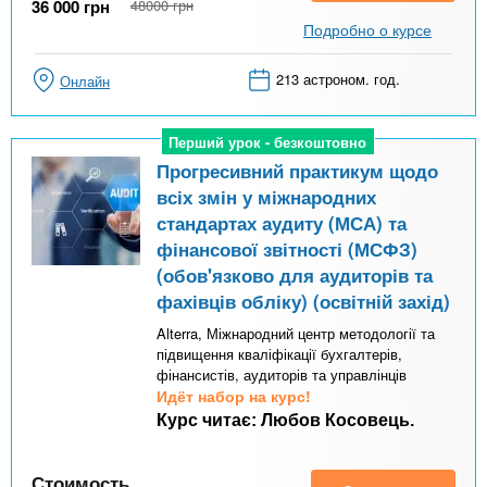
36 000
грн
48000
грн
Подробно о курсе
213 астроном. год.
Онлайн
Перший урок - безкоштовно
Перший урок - безкоштовно
Прогресивний практикум щодо
всіх змін у міжнародних
стандартах аудиту (МСА) та
фінансової звітності (МСФЗ)
(обов'язково для аудиторів та
фахівців обліку) (освітній захід)
Alterra, Міжнародний центр методології та
підвищення кваліфікації бухгалтерів,
фінансистів, аудиторів та управлінців
Идёт набор на курс!
Курс читає: Любов Косовець.
Стоимость