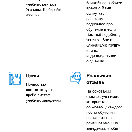
ближайшее рабочее
учебных центров
время с Вами
Украины. Выбирайте
свяжутся,
лучших!
расскажут
подробнее про
обучение и если
Вам всё подойдет,
запишут Вас в
ближайшую группу
или на
индивидуальное
обучение!
Цены
Реальные
отзывы
Полностью
соответствуют
На основании
прайс-листам
отзывов учеников,
учебных заведений
которые мы
собираем у каждого
после обучения,
составляются
рейтинги учебных
заведений, чтобы