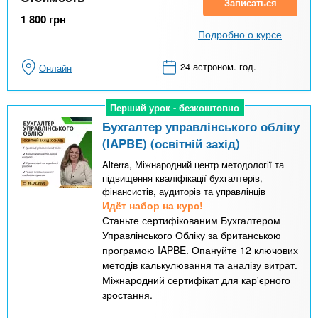
Записаться
1 800
грн
Подробно о курсе
24 астроном. год.
Онлайн
Перший урок - безкоштовно
Перший урок - безкоштовно
Бухгалтер управлінського обліку
(IAPBE) (освітній захід)
Alterra, Міжнародний центр методології та
підвищення кваліфікації бухгалтерів,
фінансистів, аудиторів та управлінців
Идёт набор на курс!
Станьте сертифікованим Бухгалтером
Управлінського Обліку за британською
програмою IAPBE. Опануйте 12 ключових
методів калькулювання та аналізу витрат.
Міжнародний сертифікат для кар'єрного
зростання.