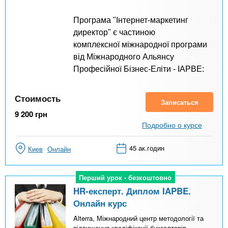
Програма "Інтернет-маркетинг
директор" є частиною
комплексної
міжнародної програми
від Міжнародного Альянсу
Професійної Бізнес-Еліти - IAPBE:
Стоимость
Записаться
9 200
грн
Подробно о курсе
45 ак.годин
Киев
Онлайн
Перший урок - безкоштовно
Перший урок - безкоштовно
HR-експерт. Диплом IAPBE.
Онлайн курс
Alterra, Міжнародний центр методології та
підвищення кваліфікації бухгалтерів,