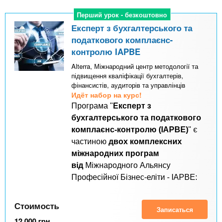
Перший урок - безкоштовно
Перший урок - безкоштовно
Експерт з бухгалтерського та
податкового комплаєнс-
контролю IAPBE
Alterra, Міжнародний центр методології та
підвищення кваліфікації бухгалтерів,
фінансистів, аудиторів та управлінців
Идёт набор на курс!
Програма "
Експерт з
бухгалтерського та податкового
комплаєнс-контролю (IAPBE)
" є
частиною
двох комплексних
міжнародних програм
від
Міжнародного Альянсу
Професійної Бізнес-еліти - IAPBE:
Стоимость
Записаться
12 000
грн