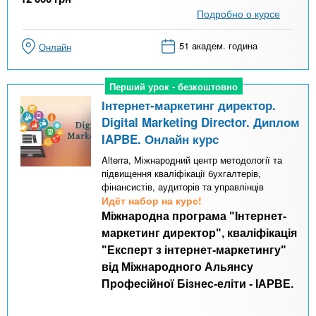
Подробно о курсе
51 академ. година
Онлайн
Перший урок - безкоштовно
Перший урок - безкоштовно
Інтернет-маркетинг директор.
Digital Marketing Director. Диплом
IAPBE. Онлайн курс
Alterra, Міжнародний центр методології та
підвищення кваліфікації бухгалтерів,
фінансистів, аудиторів та управлінців
Идёт набор на курс!
Міжнародна програма "Інтернет-
маркетинг директор", кваліфікація
"Експерт з інтернет-маркетингу"
від Міжнародного Альянсу
Професійної Бізнес-еліти - IAPBE.