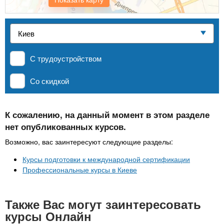
n
р
х
ж
Частные школы
з
t
а
н
а
и
MBA
в
s
ю
С трудоустройством
е
.
д
Онлайн курсы
Со скидкой
е
i
н
За рубежом
К сожалению, на данный момент в этом разделе
и
нет опубликованных курсов.
n
й
Возможно, вас заинтересуют следующие разделы:
f
Курсы подготовки к международной сертификации
Профессиональные курсы в Киеве
o
Также Вас могут заинтересовать
курсы Онлайн