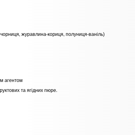
 чорниця, журавлина-кориця, полуниця-ваніль)
им агентом
руктових та ягідних пюре.