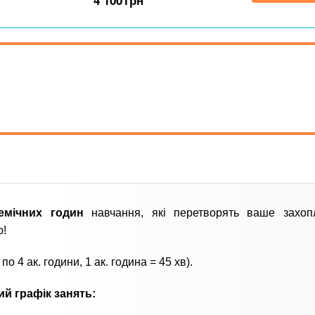
4 100
грн
емічних годин
навчання, які перетворять ваше захоп
ю!
 по 4 ак. години, 1 ак. година = 45 хв).
ий графік занять: