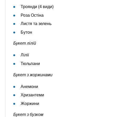
Троянди (4 види)
Роза Остіна
Листя та зелень
Бутон
Букет лілій
Лілії
Тюльпани
Букет з жоржинами
Анемони
Хризантеми
Жоржини
Букет з бузком