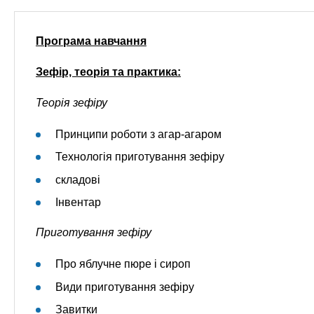
Програма навчання
Зефір, теорія та практика:
Теорія зефіру
Принципи роботи з агар-агаром
Технологія приготування зефіру
складові
Інвентар
Приготування зефіру
Про яблучне пюре і сироп
Види приготування зефіру
Завитки