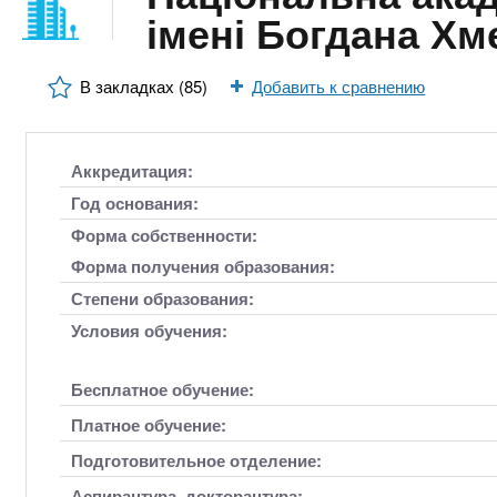
n
е
х
імені Богдана Х
р
з
t
ж
а
а
В закладках (85)
Добавить к сравнению
н
в
s
и
е
ю
д
.
Аккредитация:
е
Год основания:
н
i
Форма собственности:
и
Форма получения образования:
й
n
Степени образования:
Условия обучения:
f
Бесплатное обучение:
o
Платное обучение:
Подготовительное отделение:
Аспирантура, докторантура: