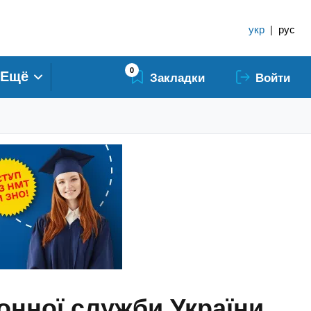
укр
|
рус
0
Ещё
Закладки
Войти
онної служби України