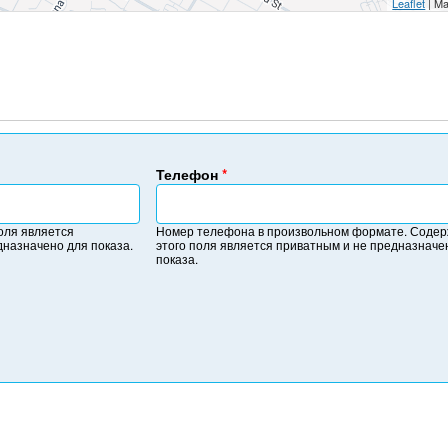
Leaflet
| Ma
Телефон
*
Н
о
оля является
Номер телефона в произвольном формате. Соде
м
дназначено для показа.
этого поля является приватным и не предназначе
е
показа.
р
т
е
л
е
ф
о
н
а