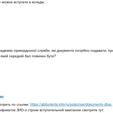
су можна вступати в коледж.
 академію прикордонної служби, які документи потрібно подавати, п
ж який середній бал повинен бути?
но
отреть по ссылке:
https://abiturients.info/ru/poleznoe/dokumenty-dlya-
ификатов ЗНО и строки вступительной кампании смотрите тут: