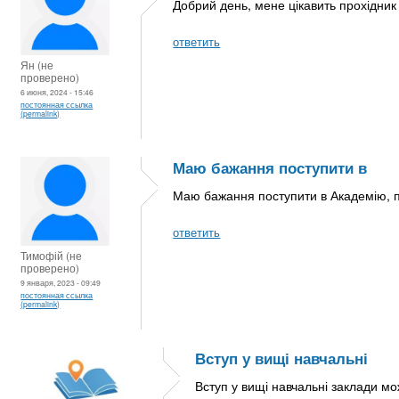
Добрий день, мене цікавить прохідник
ответить
Ян (не
проверено)
6 июня, 2024 - 15:46
постоянная ссылка
(permalink)
Маю бажання поступити в
Маю бажання поступити в Академію, пі
ответить
Тимофій (не
проверено)
9 января, 2023 - 09:49
постоянная ссылка
(permalink)
Вступ у вищі навчальні
Вступ у вищі навчальні заклади м