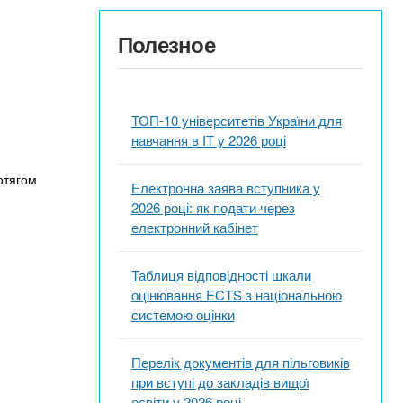
Полезное
ТОП-10 університетів України для
навчання в ІТ у 2026 році
ротягом
Електронна заява вступника у
2026 році: як подати через
електронний кабінет
Таблиця відповідності шкали
оцінювання ECTS з національною
системою оцінки
Перелік документів для пільговиків
при вступі до закладів вищої
освіти у 2026 році