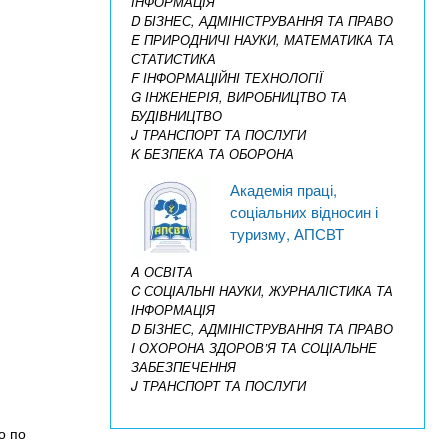
ІНФОРМАЦІЯ
D БІЗНЕС, АДМІНІСТРУВАННЯ ТА ПРАВО
E ПРИРОДНИЧІ НАУКИ, МАТЕМАТИКА ТА
СТАТИСТИКА
F ІНФОРМАЦІЙНІ ТЕХНОЛОГІЇ
G ІНЖЕНЕРІЯ, ВИРОБНИЦТВО ТА
БУДІВНИЦТВО
J ТРАНСПОРТ ТА ПОСЛУГИ
K БЕЗПЕКА ТА ОБОРОНА
Академія праці,
соціальних відносин і
туризму, АПСВТ
A ОСВІТА
C СОЦІАЛЬНІ НАУКИ, ЖУРНАЛІСТИКА ТА
ІНФОРМАЦІЯ
D БІЗНЕС, АДМІНІСТРУВАННЯ ТА ПРАВО
I ОХОРОНА ЗДОРОВ’Я ТА СОЦІАЛЬНЕ
ЗАБЕЗПЕЧЕННЯ
J ТРАНСПОРТ ТА ПОСЛУГИ
о по