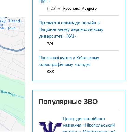
НМТ»
НЮУ ім. Ярослава Мудрого
Предметні олімпіади онлайн в
Національному аерокосмічному
університеті «ХАІ»
ХАІ
Підготовчі курси у Київському
хореографічному коледжі
КХК
Популярные ЗВО
Центр дистанційного
навчання «Нікопольський
інститут» Міжрегіональної