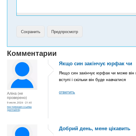
Комментарии
Якщо син закінчує юрфак чи
Якщо син закінчує юрфак чи може він в
вступі і скільки він буде навчатися
ответить
Аліна (не
проверено)
9 июля, 2024 - 21:40
постоянная ссылка
(permalink)
Добрий день, мене цікавить