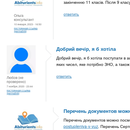
закінченню 11 класів. Після 9 кла
ответить
Ольга
консультант
10 января, 2023 - 16:50
постоянная ссылка
(permalink)
Добрий вечір, я б хотіла
Добрий вечір, я б хотіла поступати в
яких чисел, яке потрібно ЗНО, а тако
ответить
Любов (не
проверено)
7 ноября, 2020 - 23:44
постоянная ссылка
(permalink)
Перечень документов мож
Перечень документов можно посм
postupleniya-v-vuz
. Перечень Серт