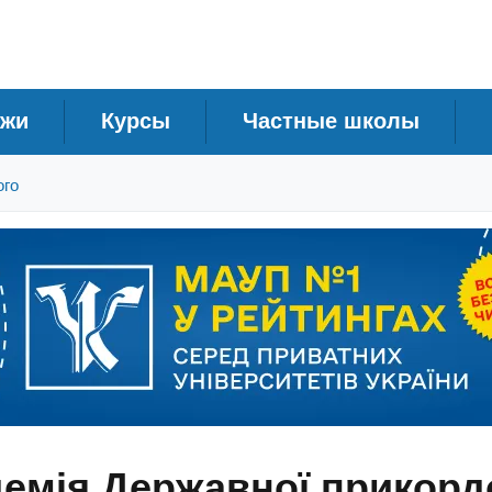
джи
Курсы
Частные школы
ого
емія Державної прикорд