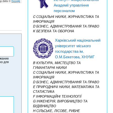
p data ©
Google
Академії управління
персоналом
C СОЦІАЛЬНІ НАУКИ, ЖУРНАЛІСТИКА ТА
ІНФОРМАЦІЯ
D БІЗНЕС, АДМІНІСТРУВАННЯ ТА ПРАВО
K БЕЗПЕКА ТА ОБОРОНА
Харківський національний
університет міського
господарства ім.
О.М.Бекетова, ХНУМГ
ржание
но для
B КУЛЬТУРА, МИСТЕЦТВО ТА
ГУМАНІТАРНІ НАУКИ
C СОЦІАЛЬНІ НАУКИ, ЖУРНАЛІСТИКА ТА
ІНФОРМАЦІЯ
D БІЗНЕС, АДМІНІСТРУВАННЯ ТА ПРАВО
E ПРИРОДНИЧІ НАУКИ, МАТЕМАТИКА ТА
СТАТИСТИКА
F ІНФОРМАЦІЙНІ ТЕХНОЛОГІЇ
G ІНЖЕНЕРІЯ, ВИРОБНИЦТВО ТА
БУДІВНИЦТВО
H СІЛЬСЬКЕ, ЛІСОВЕ, РИБНЕ