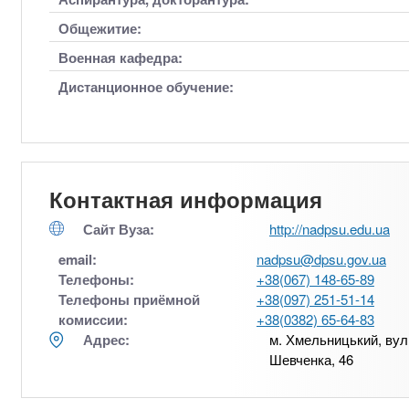
Общежитие:
Военная кафедра:
Дистанционное обучение:
Контактная информация
Сайт Вуза:
http://nadpsu.edu.ua
email:
nadpsu@dpsu.gov.ua
Телефоны:
+38(067) 148-65-89
Телефоны приёмной
+38(097) 251-51-14
комиссии:
+38(0382) 65-64-83
Адрес:
м. Хмельницький, вул
Шевченка, 46