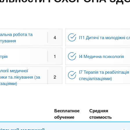
іальна робота та
4
I11 Дитячі та молодіжні 
ьтування
трія
1
I4 Медична психологія
ології медичної
I7 Терапія та реабілітація
тики та лікування (за
2
спеціалізаціями)
ізаціями)
Бесплатное
Средняя
обучение
стоимость