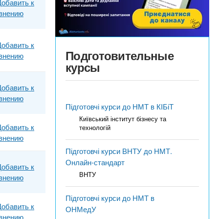
Добавить к
внению
Добавить к
Подготовительные
внению
курсы
Добавить к
внению
Підготовчі курси до НМТ в КІБіТ
Київський інститут бізнесу та
Добавить к
технологій
внению
Підготовчі курси ВНТУ до НМТ.
Онлайн-стандарт
Добавить к
ВНТУ
внению
Підготовчі курси до НМТ в
Добавить к
ОНМедУ
внению