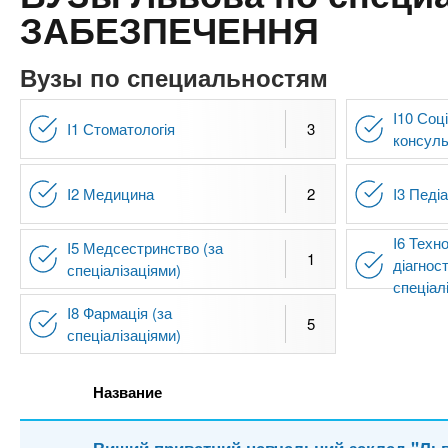
n
е
х
ЗАБЕЗПЕЧЕННЯ
р
з
t
ж
а
а
Вузы по специальностям
н
в
s
и
I10 Соц
е
I1 Стоматологія
3
ю
консул
д
.
е
I2 Медицина
2
I3 Педіа
н
i
и
I6 Техн
I5 Медсестринство (за
й
1
n
діагнос
спеціалізаціями)
спеціал
I8 Фармація (за
f
5
спеціалізаціями)
o
Название