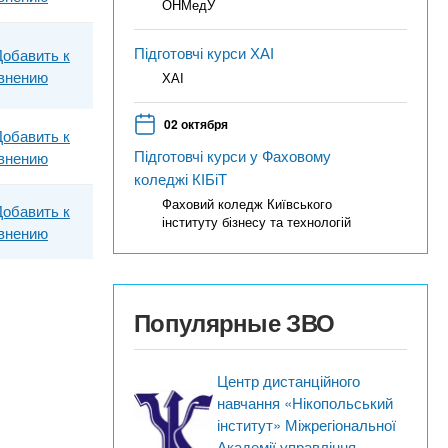
ОНМедУ
Підготовчі курси ХАІ
Добавить к
внению
ХАІ
02 октября
Добавить к
Підготовчі курси у Фаховому
внению
коледжі КІБіТ
Фаховий коледж Київського
Добавить к
інституту бізнесу та технологій
внению
Популярные ЗВО
Центр дистанційного
навчання «Нікопольський
інститут» Міжрегіональної
Академії управління