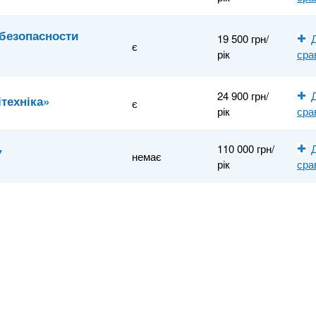
безопасности
19 500 грн/
є
рік
сра
24 900 грн/
техніка»
є
рік
сра
110 000 грн/
У
немає
рік
сра