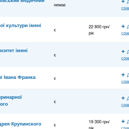
вівський медичний
немає
сра
ої культури імені
22 800 грн/
є
рік
сра
ситет імені
є
сра
і Івана Франка
є
сра
еринарної
є
кого
сра
19 300 грн/
дрея Крупинского
є
рік
сра