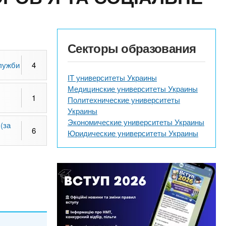
Секторы образования
служби
4
IT университеты Украины
Медицинские университеты Украины
1
Политехнические университеты
Украины
Экономические университеты Украины
 (за
6
Юридические университеты Украины