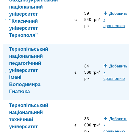
національний
університет
39
Добавить
є
840 грн/
к
"Класичний
рік
сравнению
університет
Тернополя"
Тернопільський
національний
педагогічний
34
Добавить
університет
є
368 грн/
к
імені
рік
сравнению
Володимира
Гнатюка
Тернопільський
національний
технічний
36
Добавить
є
000 грн/
к
університет
рік
сравнению