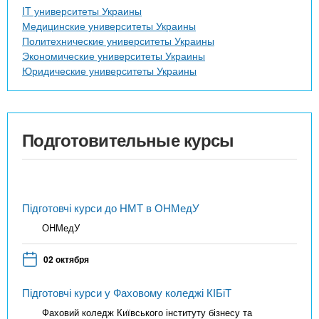
IT университеты Украины
Медицинские университеты Украины
Политехнические университеты Украины
Экономические университеты Украины
Юридические университеты Украины
Подготовительные курсы
Підготовчі курси до НМТ в ОНМедУ
ОНМедУ
02 октября
Підготовчі курси у Фаховому коледжі КІБіТ
Фаховий коледж Київського інституту бізнесу та