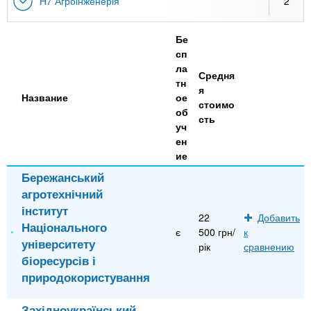
H7 Агроінженерія
2
Бе
сп
ла
Средня
тн
я
Название
ое
стоимо
об
сть
уч
ен
ие
Бережанський
агротехнічний
інститут
22
Добавить
Національного
є
500 грн/
к
університету
рік
сравнению
біоресурсів і
природокористування
Західноукраїнський