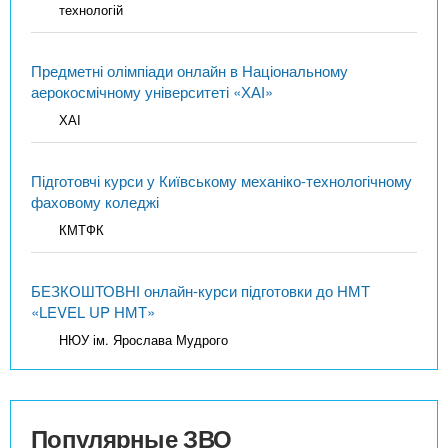
технологій
Предметні олімпіади онлайн в Національному
аерокосмічному університеті «ХАІ»
ХАІ
Підготовчі курси у Київському механіко-технологічному
фаховому коледжі
КМТФК
БЕЗКОШТОВНІ онлайн-курси підготовки до НМТ
«LEVEL UP НМТ»
НЮУ ім. Ярослава Мудрого
Популярные ЗВО