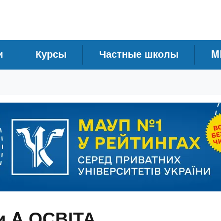
и
Курсы
Частные школы
M
и A ОСВІТА