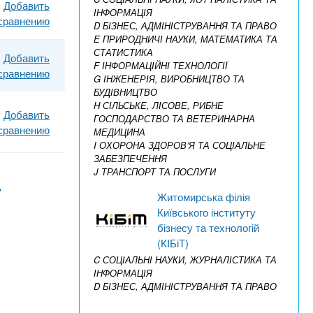
Добавить
ІНФОРМАЦІЯ
 сравнению
D БІЗНЕС, АДМІНІСТРУВАННЯ ТА ПРАВО
E ПРИРОДНИЧІ НАУКИ, МАТЕМАТИКА ТА
СТАТИСТИКА
Добавить
F ІНФОРМАЦІЙНІ ТЕХНОЛОГІЇ
 сравнению
G ІНЖЕНЕРІЯ, ВИРОБНИЦТВО ТА
БУДІВНИЦТВО
H СІЛЬСЬКЕ, ЛІСОВЕ, РИБНЕ
Добавить
ГОСПОДАРСТВО ТА ВЕТЕРИНАРНА
 сравнению
МЕДИЦИНА
I ОХОРОНА ЗДОРОВ’Я ТА СОЦІАЛЬНЕ
ЗАБЕЗПЕЧЕННЯ
J ТРАНСПОРТ ТА ПОСЛУГИ
›
Житомирська філія
Київського інституту
бізнесу та технологій
(КІБіТ)
C СОЦІАЛЬНІ НАУКИ, ЖУРНАЛІСТИКА ТА
ІНФОРМАЦІЯ
D БІЗНЕС, АДМІНІСТРУВАННЯ ТА ПРАВО