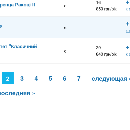
16
ренца Ракоці ІІ
є
850 грн/рік
к
У
є
к
итет "Класичний
39
є
840 грн/рік
к
3
4
5
6
7
следующая 
2
последняя »