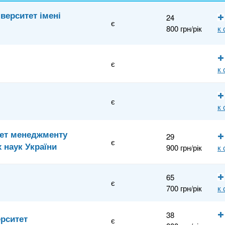
верситет імені
24
є
800 грн/рік
к
є
к
є
к
тет менеджменту
29
є
х наук України
900 грн/рік
к
65
є
700 грн/рік
к
38
рситет
є