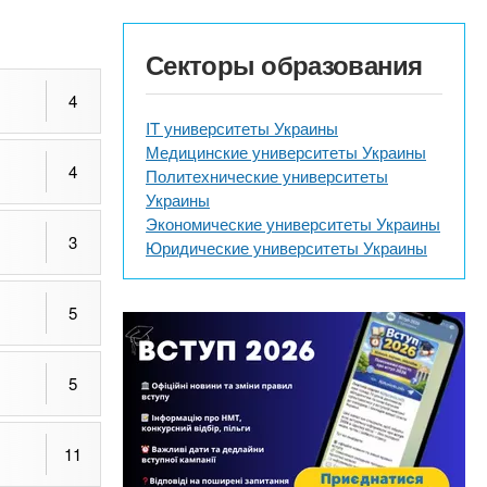
Секторы образования
4
IT университеты Украины
Медицинские университеты Украины
4
Политехнические университеты
Украины
Экономические университеты Украины
3
Юридические университеты Украины
5
5
11