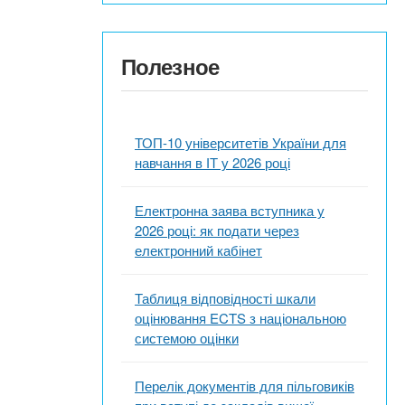
Полезное
ТОП-10 університетів України для
навчання в ІТ у 2026 році
Електронна заява вступника у
2026 році: як подати через
електронний кабінет
Таблиця відповідності шкали
оцінювання ECTS з національною
системою оцінки
Перелік документів для пільговиків