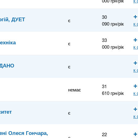
000 грн/рік
к
30
огій, ДУЕТ
є
090 грн/рік
к
33
ехніка
є
000 грн/рік
к
, ДАНО
є
к
31
немає
610 грн/рік
к
ситет
є
к
ені Олеся Гончара,
22
є