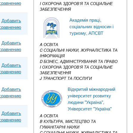
 сравнению
I ОХОРОНА ЗДОРОВ’Я ТА СОЦІАЛЬНЕ
ЗАБЕЗПЕЧЕННЯ
Академія праці,
Добавить
соціальних відносин і
 сравнению
туризму, АПСВТ
Добавить
A ОСВІТА
 сравнению
C СОЦІАЛЬНІ НАУКИ, ЖУРНАЛІСТИКА ТА
ІНФОРМАЦІЯ
D БІЗНЕС, АДМІНІСТРУВАННЯ ТА ПРАВО
Добавить
I ОХОРОНА ЗДОРОВ’Я ТА СОЦІАЛЬНЕ
 сравнению
ЗАБЕЗПЕЧЕННЯ
J ТРАНСПОРТ ТА ПОСЛУГИ
Відкритий міжнародний
Добавить
університет розвитку
 сравнению
людини "Україна",
Університет "Україна"
Добавить
A ОСВІТА
 сравнению
B КУЛЬТУРА, МИСТЕЦТВО ТА
ГУМАНІТАРНІ НАУКИ
C СОЦІАЛЬНІ НАУКИ, ЖУРНАЛІСТИКА ТА