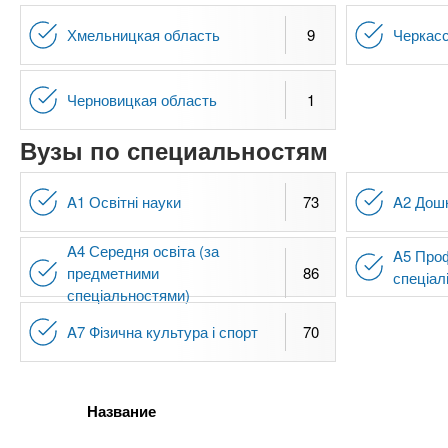
Хмельницкая область
9
Черкасс
Черновицкая область
1
Вузы по специальностям
A1 Освітні науки
73
A2 Дошк
A4 Середня освіта (за
A5 Проф
предметними
86
спеціал
спеціальностями)
A7 Фізична культура і спорт
70
Название