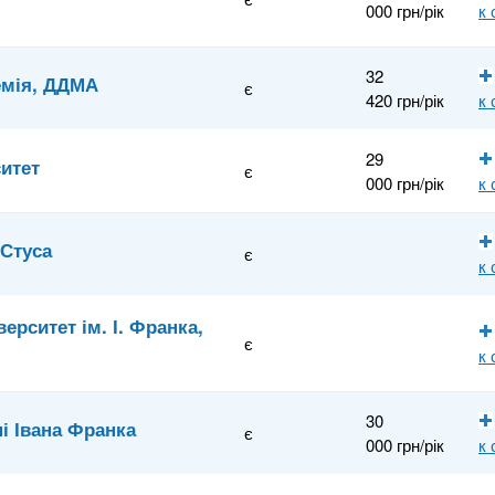
000 грн/рік
к
32
емія, ДДМА
є
420 грн/рік
к
29
итет
є
000 грн/рік
к
.Стуса
є
к
рситет ім. І. Франка,
є
к
30
і Івана Франка
є
000 грн/рік
к