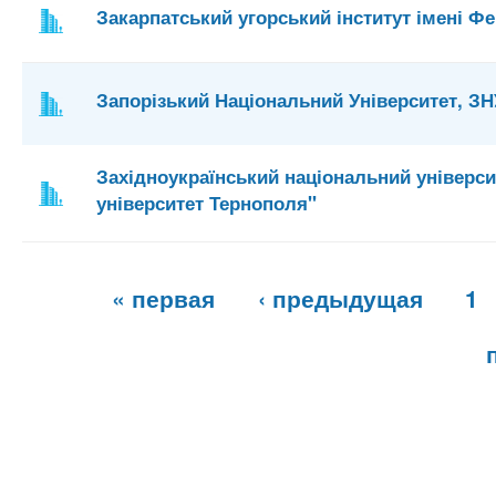
Закарпатський угорський інститут імені Фе
Запорізький Національний Університет, ЗН
Західноукраїнський національний універс
університет Тернополя"
С
« первая
‹ предыдущая
1
т
р
а
н
и
ц
ы