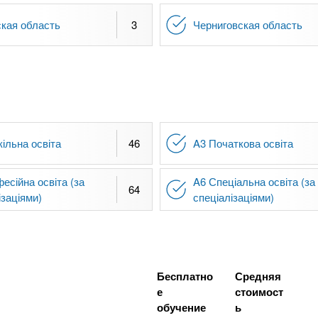
кая область
3
Черниговская область
ільна освіта
46
A3 Початкова освіта
есійна освіта (за
A6 Спеціальна освіта (за
64
ізаціями)
спеціалізаціями)
Бесплатно
Средняя
е
стоимост
обучение
ь