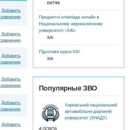
КМТФК
Добавить
 сравнению
Предметні олімпіади онлайн в
Національному аерокосмічному
університеті «ХАІ»
Добавить
ХАІ
 сравнению
Підготовчі курси ХАІ
Добавить
ХАІ
 сравнению
Добавить
 сравнению
Популярные ЗВО
Добавить
Харківський національний
 сравнению
автомобільно-дорожній
університет (ХНАДУ)
Добавить
A ОСВІТА