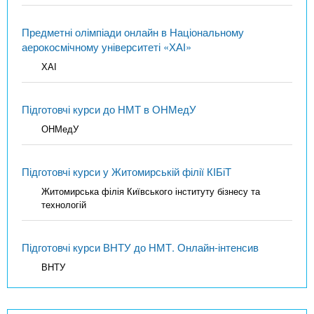
Предметні олімпіади онлайн в Національному
аерокосмічному університеті «ХАІ»
ХАІ
Підготовчі курси до НМТ в ОНМедУ
ОНМедУ
Підготовчі курси у Житомирській філії КІБіТ
Житомирська філія Київського інституту бізнесу та
технологій
Підготовчі курси ВНТУ до НМТ. Онлайн-інтенсив
ВНТУ