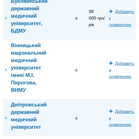
Буковинський
державний
39
Добавить
медичний
є
000 грн/
к
університет,
рік
сравнению
БДМУ
Вінницький
національний
медичний
Добавить
університет
є
к
імені М.І.
сравнению
Пирогова,
ВНМУ
Дніпровський
державний
Добавить
є
к
медичний
сравнению
університет