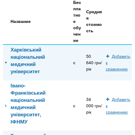
Бес
пла
Средня
тно
я
Название
е
стоимо
обу
сть
чен
ие
Харківський
національний
50
Добавить
є
640 грн/
к
медичний
рік
сравнению
університет
Івано-
Франківський
національний
34
Добавить
є
000 грн/
к
медичний
рік
сравнению
університет,
ІФНМУ