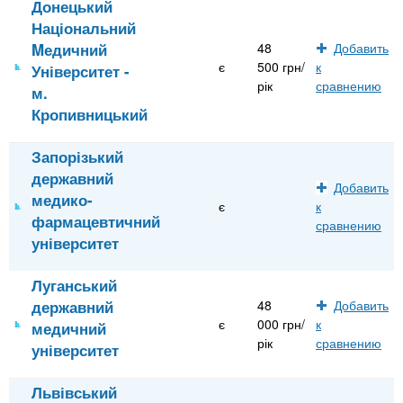
Донецький
Національний
Mедичний
48
Добавить
є
500 грн/
к
Університет -
рік
сравнению
м.
Кропивницький
Запорізький
державний
Добавить
медико-
є
к
фармацевтичний
сравнению
університет
Луганський
державний
48
Добавить
є
000 грн/
к
медичний
рік
сравнению
університет
Львівський