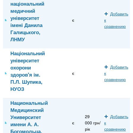
національний
медичний
Добавить
університет
є
к
імені Данила
сравнению
Галицького,
ЛНМУ
Національний
університет
охорони
Добавить
є
к
здоров'я ім.
сравнению
П.Л. Шупика,
НУОЗ
Национальный
Медицинский
Университет
29
Добавить
є
000 грн/
к
имени А. А.
рік
сравнению
Богомольца,