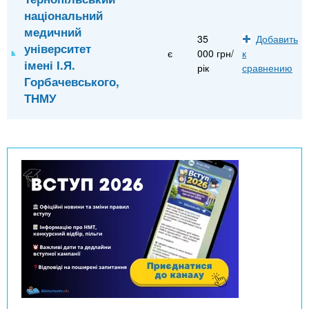
національний
медичний
35
Добавить
університет
є
000 грн/
к
імені І.Я.
рік
сравнению
Горбачевського,
ТНМУ