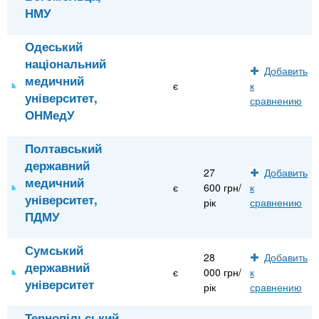
НМУ
Одеський
національний
Добавить
медичний
є
к
університет,
сравнению
ОНМедУ
Полтавський
державний
27
Добавить
медичний
є
600 грн/
к
університет,
рік
сравнению
ПДМУ
Сумський
28
Добавить
державний
є
000 грн/
к
університет
рік
сравнению
Тернопільський