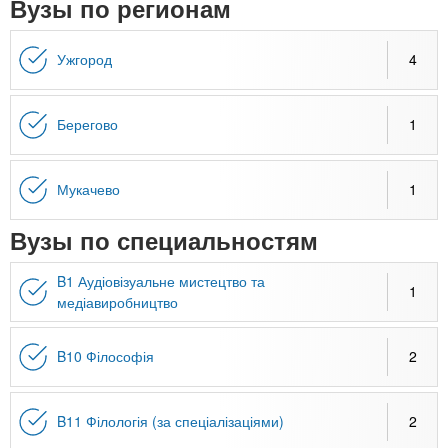
n
Вузы по регионам
MBA
р
х
ж
з
t
а
Ужгород
4
Онлайн курсы
н
а
и
в
s
ю
е
За рубежом
Берегово
1
.
д
е
Мукачево
1
i
н
Вузы по специальностям
и
n
й
B1 Аудіовізуальне мистецтво та
1
медіавиробництво
f
B10 Філософія
2
o
B11 Філологія (за спеціалізаціями)
2