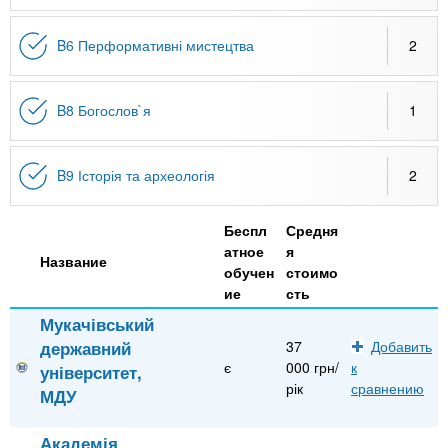
B6 Перформативні мистецтва
2
B8 Богослов`я
1
B9 Історія та археологія
2
Беспл
Средня
атное
я
Название
обучен
стоимо
ие
сть
Мукачівський
державний
37
Добавить
є
000 грн/
к
університет,
рік
сравнению
МДУ
Академія