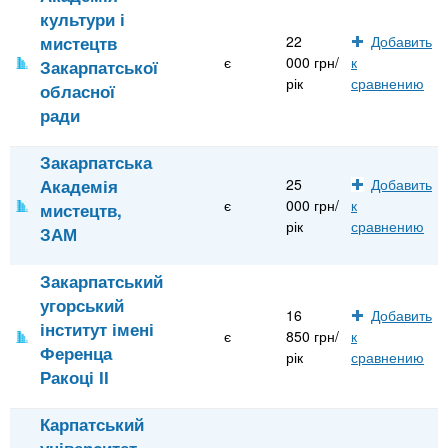
культури і
мистецтв
22
Добавить
є
000 грн/
к
Закарпатської
рік
сравнению
обласної
ради
Закарпатська
Академія
25
Добавить
є
000 грн/
к
мистецтв,
рік
сравнению
ЗАМ
Закарпатський
угорський
16
Добавить
інститут імені
є
850 грн/
к
Ференца
рік
сравнению
Ракоці ІІ
Карпатський
університет