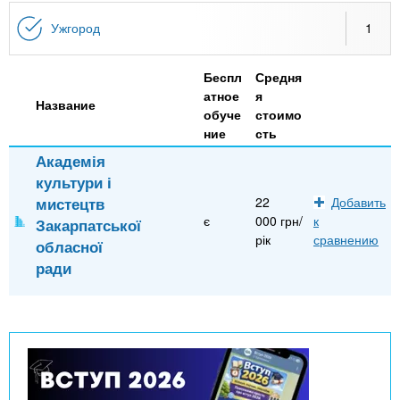
n
MBA
р
х
ж
Ужгород
1
з
t
а
Онлайн курсы
н
а
Беспл
Средня
и
в
s
атное
я
ю
Название
е
За рубежом
обуче
стоимо
ние
сть
.
д
Академія
е
культури і
i
н
мистецтв
22
Добавить
и
є
000 грн/
к
Закарпатської
n
й
рік
сравнению
обласної
ради
f
o